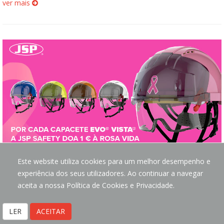
ver mais
Este website utiliza cookies para um melhor desempenho e
Outubro Rosa: Juntos na luta contra o cancro da mama
experiência dos seus utilizadores. Ao continuar a navegar
Outubro é o mês dedicado à sensibilização para o cancro da
aceita a nossa Política de Cookies e Privacidade.
mama, uma doença que continua a ser um dos maiores desafios
de saúde pública a nível mundial. Mais do que nunca, este é o
LER
ACEITAR
momento para reforçar a importância da prevenção, do