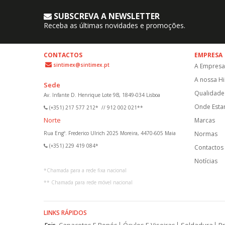
SUBSCREVA A NEWSLETTER
Receba as últimas novidades e promoções.
CONTACTOS
EMPRESA
sintimex@sintimex.pt
A Empresa
A nossa Hi
Sede
Qualidade 
Av. Infante D. Henrique Lote 9B, 1849-034 Lisboa
Onde Est
(+351) 217 577 212*
//
912 002 021**
Norte
Marcas
Rua Engº. Frederico Ulrich 2025 Moreira, 4470-605 Maia
Normas
(+351) 229 419 084*
Contactos
Notícias
*
Chamada para a rede fixa nacional
**
Chamada para rede móvel nacional
LINKS RÁPIDOS