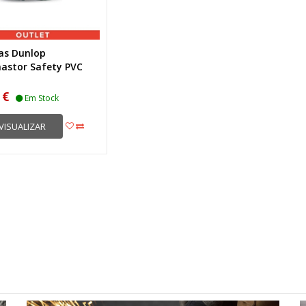
as Dunlop
astor Safety PVC
 €
Em Stock
VISUALIZAR