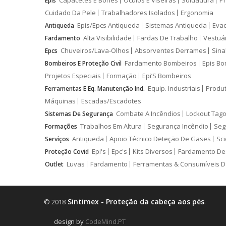
Capacetes E Bonés
Óculos E Viseiras
Soldadura
Pr
Epis
Cuidado Da Pele
Trabalhadores Isolados
Ergonomia
Epis/Epcs Antiqueda
Sistemas Antiqueda
Eva
Antiqueda
Alta Visibilidade
Fardas De Trabalho
Vestuá
Fardamento
Chuveiros/Lava-Olhos
Absorventes Derrames
Sina
Epcs
Fardamento Bombeiros
Epis Bo
Bombeiros E Proteção Civil
Projetos Especiais
Formação
Epi’S Bombeiros
Equip. Industriais
Produ
Ferramentas E Eq. Manutenção Ind.
Máquinas
Escadas/Escadotes
Combate A Incêndios
Lockout Tago
Sistemas De Segurança
Trabalhos Em Altura
Segurança Incêndio
Seg
Formações
Antiqueda
Apoio Técnico Deteção De Gases
Sci
Serviços
Epi's
Epc's
Kits Diversos
Fardamento De
Proteção Covid
Luvas
Fardamento
Ferramentas & Consumíveis D
Outlet
Sintimex - Proteção da cabeça aos pés
© 2018
.
design by
CodeMind.PT