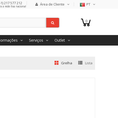
1) 217 577 212
Área de Cliente
PT
 a rede fixa nacional
0
Formações
Serviços
Outlet
Grelha
Lista