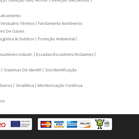
nça
Deteção Gás, Alcoolí.
Deteção Gás,Alcooli.
Salvamento
Vestuário Térmico
Fardamento Bombeiros
res De Gases
ogística & Outdoor
Proteção Ambiental
sumíveis Industr.
Escadas/Escadotes/Andaimes
o
Sistemas De Identifi
Sist.Identificação
mbeiros
Sinalética
Monitorização Contínua
ros