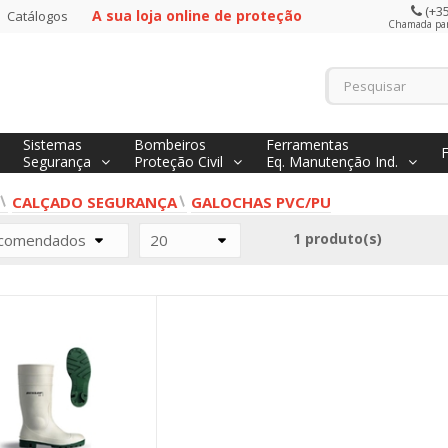
(+35
A sua loja online de proteção
Catálogos
Chamada para
Sistemas
Bombeiros
Ferramentas
Segurança
Proteção Civil
Eq. Manutenção Ind.
CALÇADO SEGURANÇA
GALOCHAS PVC/PU
1 produto(s)
comendados
20