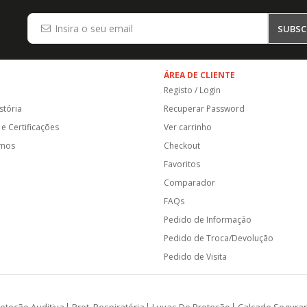
SUBSC
ÁREA DE CLIENTE
Registo / Login
stória
Recuperar Password
e Certificações
Ver carrinho
amos
Checkout
Favoritos
Comparador
FAQs
Pedido de Informação
Pedido de Troca/Devolução
Pedido de Visita