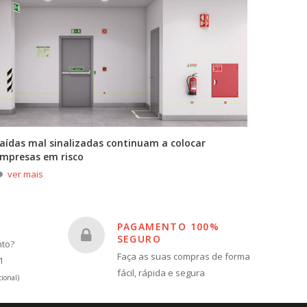
aídas mal sinalizadas continuam a colocar
A primei
mpresas em risco
durante
ver mais
ver m
PAGAMENTO 100%
SEGURO
nto?
Faça as suas compras de forma
1
fácil, rápida e segura
ional)