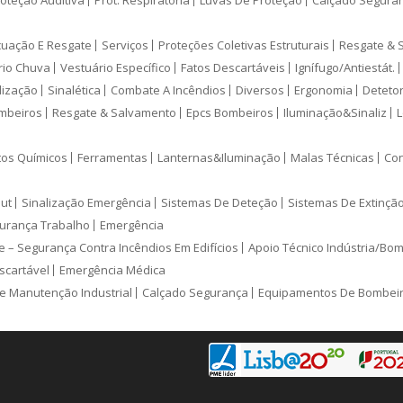
oteção Auditiva
Prot. Respiratória
Luvas De Proteção
Calçado Segura
cuação E Resgate
Serviços
Proteções Coletivas Estruturais
Resgate & 
rio Chuva
Vestuário Específico
Fatos Descartáveis
Ignífugo/Antiestát.
lização
Sinalética
Combate A Incêndios
Diversos
Ergonomia
Deteto
mbeiros
Resgate & Salvamento
Epcs Bombeiros
Iluminação&Sinaliz
L
tos Químicos
Ferramentas
Lanternas&Iluminação
Malas Técnicas
Con
ut
Sinalização Emergência
Sistemas De Deteção
Sistemas De Extinçã
urança Trabalho
Emergência
e – Segurança Contra Incêndios Em Edifícios
Apoio Técnico Indústria/Bo
scartável
Emergência Médica
e Manutenção Industrial
Calçado Segurança
Equipamentos De Bombei