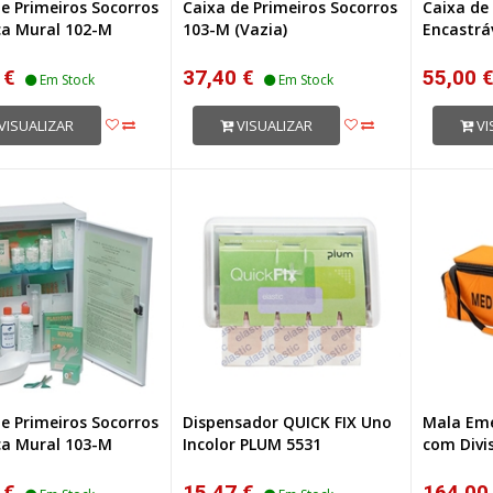
e Primeiros Socorros
Caixa de Primeiros Socorros
Caixa de
ca Mural 102-M
103-M (Vazia)
Encastráv
 €
37,40 €
55,00 
Em Stock
Em Stock
VISUALIZAR
VISUALIZAR
VI
e Primeiros Socorros
Dispensador QUICK FIX Uno
Mala Eme
ca Mural 103-M
Incolor PLUM 5531
com Divi
 €
15,47 €
164,00