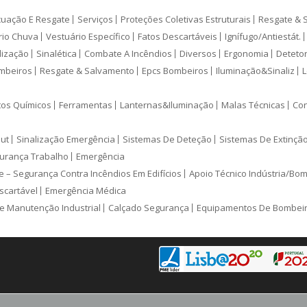
cuação E Resgate
Serviços
Proteções Coletivas Estruturais
Resgate & 
rio Chuva
Vestuário Específico
Fatos Descartáveis
Ignífugo/Antiestát.
lização
Sinalética
Combate A Incêndios
Diversos
Ergonomia
Deteto
mbeiros
Resgate & Salvamento
Epcs Bombeiros
Iluminação&Sinaliz
L
tos Químicos
Ferramentas
Lanternas&Iluminação
Malas Técnicas
Con
ut
Sinalização Emergência
Sistemas De Deteção
Sistemas De Extinçã
urança Trabalho
Emergência
e – Segurança Contra Incêndios Em Edifícios
Apoio Técnico Indústria/Bo
scartável
Emergência Médica
e Manutenção Industrial
Calçado Segurança
Equipamentos De Bombei