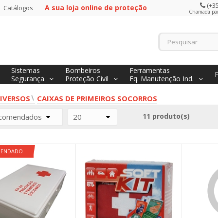
(+35
A sua loja online de proteção
Catálogos
Chamada para
Sistemas
Bombeiros
Ferramentas
Segurança
Proteção Civil
Eq. Manutenção Ind.
IVERSOS
CAIXAS DE PRIMEIROS SOCORROS
11 produto(s)
comendados
20
MENDADO