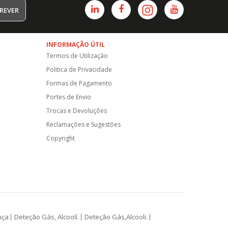
REVER
INFORMAÇÃO ÚTIL
Termos de Utilização
Politica de Privacidade
Formas de Pagamento
Portes de Envio
Trocas e Devoluções
Reclamações e Sugestões
Copyright
nça
Deteção Gás, Alcoolí.
Deteção Gás,Alcooli.