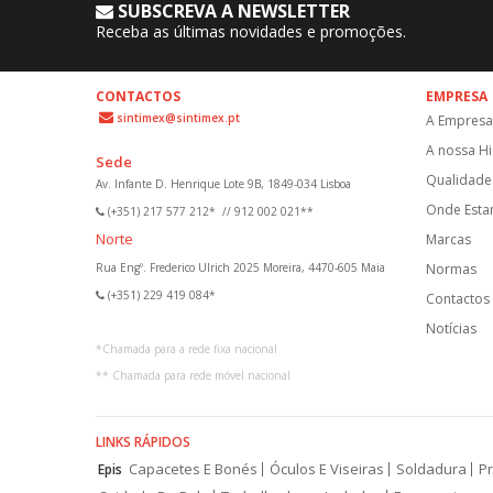
SUBSCREVA A NEWSLETTER
Receba as últimas novidades e promoções.
CONTACTOS
EMPRESA
sintimex@sintimex.pt
A Empresa
A nossa Hi
Sede
Qualidade 
Av. Infante D. Henrique Lote 9B, 1849-034 Lisboa
Onde Est
(+351) 217 577 212*
//
912 002 021**
Norte
Marcas
Rua Engº. Frederico Ulrich 2025 Moreira, 4470-605 Maia
Normas
(+351) 229 419 084*
Contactos
Notícias
*
Chamada para a rede fixa nacional
**
Chamada para rede móvel nacional
LINKS RÁPIDOS
Capacetes E Bonés
Óculos E Viseiras
Soldadura
Pr
Epis