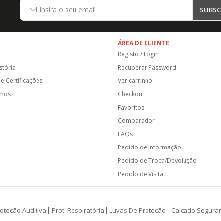
SUBSC
ÁREA DE CLIENTE
Registo / Login
stória
Recuperar Password
e Certificações
Ver carrinho
amos
Checkout
Favoritos
Comparador
FAQs
Pedido de Informação
Pedido de Troca/Devolução
Pedido de Visita
oteção Auditiva
Prot. Respiratória
Luvas De Proteção
Calçado Segura