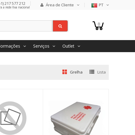
1) 217 577 212
Área de Cliente
PT
 a rede fixa nacional
0
Formações
Serviços
Outlet
Grelha
Lista