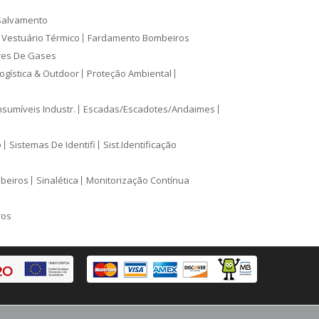
Salvamento
Vestuário Térmico
Fardamento Bombeiros
res De Gases
ogística & Outdoor
Proteção Ambiental
sumíveis Industr.
Escadas/Escadotes/Andaimes
o
Sistemas De Identifi
Sist.Identificação
mbeiros
Sinalética
Monitorização Contínua
ros