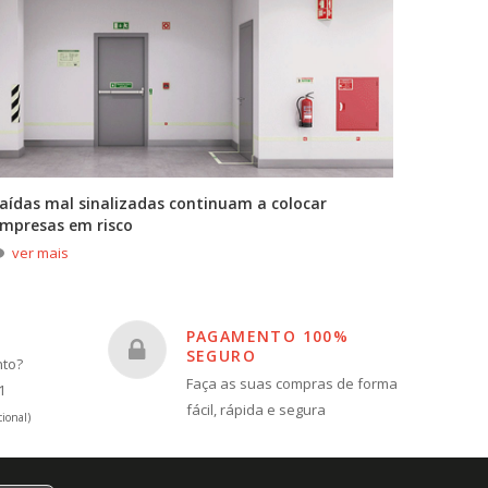
aídas mal sinalizadas continuam a colocar
A primei
mpresas em risco
durante
ver mais
ver m
PAGAMENTO 100%
SEGURO
nto?
Faça as suas compras de forma
1
fácil, rápida e segura
ional)