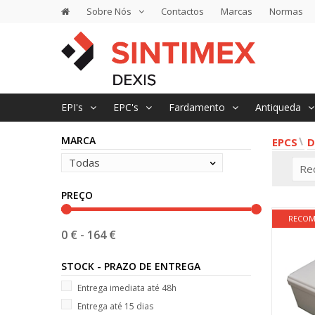
Sobre Nós
Contactos
Marcas
Normas
EPI's
EPC's
Fardamento
Antiqueda
MARCA
EPCS
D
Todas
Re
PREÇO
RECO
0 €
-
164 €
STOCK - PRAZO DE ENTREGA
Entrega imediata até 48h
Entrega até 15 dias