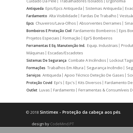
Cuidado Da Pele
Trabalhadores Isolados
Ergonomia
Epis/Epcs Antiqueda
Sistemas Antiqueda
Eva
Antiqueda
Alta Visibilidade
Fardas De Trabalho
Vestuá
Fardamento
Chuveiros/Lava-Olhos
Absorventes Derrames
Sina
Epcs
Fardamento Bombeiros
Epis Bo
Bombeiros E Proteção Civil
Projetos Especiais
Formação
Epi’S Bombeiros
Equip. Industriais
Produ
Ferramentas E Eq. Manutenção Ind.
Máquinas
Escadas/Escadotes
Combate A Incêndios
Lockout Tago
Sistemas De Segurança
Trabalhos Em Altura
Segurança Incêndio
Seg
Formações
Antiqueda
Apoio Técnico Deteção De Gases
Sci
Serviços
Epi's
Epc's
Kits Diversos
Fardamento De
Proteção Covid
Luvas
Fardamento
Ferramentas & Consumíveis D
Outlet
Sintimex - Proteção da cabeça aos pés
© 2018
.
design by
CodeMind.PT
Parceiro Digital desde 2018 Top 5% PME