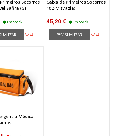
 Primeiros Socorros
Caixa de Primeiros Socorros
el Safira (G)
102-M (Vazia)
€
45,20 €
Em Stock
Em Stock
SUALIZAR
VISUALIZAR
rgência Médica
sórias
 €