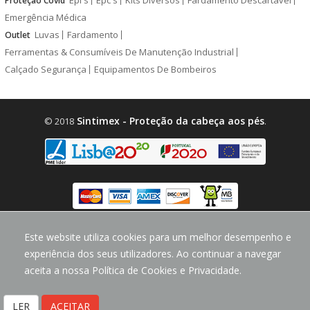
Proteção Covid
Emergência Médica
Luvas
Fardamento
Outlet
Ferramentas & Consumíveis De Manutenção Industrial
Calçado Segurança
Equipamentos De Bombeiros
Sintimex - Proteção da cabeça aos pés
© 2018
.
design by
CodeMind.PT
Este website utiliza cookies para um melhor desempenho e
Parceiro Digital desde 2018 Top 5% PME
experiência dos seus utilizadores. Ao continuar a navegar
aceita a nossa Política de Cookies e Privacidade.
LER
ACEITAR