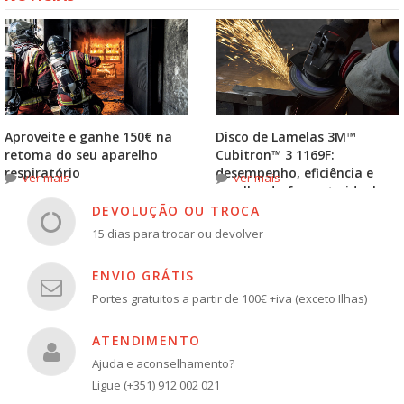
Aproveite e ganhe 150€ na
Disco de Lamelas 3M™
retoma do seu aparelho
Cubitron™ 3 1169F:
respiratório
desempenho, eficiência e
ver mais
ver mais
escolha do formato ideal
DEVOLUÇÃO OU TROCA
15 dias para trocar ou devolver
ENVIO GRÁTIS
Portes gratuitos a partir de 100€ +iva (exceto Ilhas)
ATENDIMENTO
Ajuda e aconselhamento?
Ligue (+351) 912 002 021