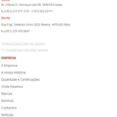
Av. Infante D. Henrique Lote 9B, 1849-034 Lisboa
(+351) 217 577 212*
//
912 002 021**
Norte
Rua Engº. Frederico Ulrich 2025 Moreira, 4470-605 Maia
(+351) 229 419 084*
*
Chamada para a rede fixa nacional
**
Chamada para rede móvel nacional
EMPRESA
A Empresa
A nossa História
Qualidade e Certificações
Onde Estamos
Marcas
Normas
Contactos
Notícias