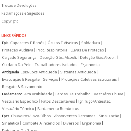
Trocas e Devoluções
Reclamações e Sugestões
Copyright
LINKS RÁPIDOS
Capacetes E Bonés
Óculos E Viseiras
Soldadura
Epis
Proteção Auditiva
Prot. Respiratória
Luvas De Proteção
Calçado Segurança
Deteção Gás, Alcoolí.
Deteção Gás,Alcooli.
Cuidado Da Pele
Trabalhadores Isolados
Ergonomia
Epis/Epcs Antiqueda
Sistemas Antiqueda
Antiqueda
Evacuação E Resgate
Serviços
Proteções Coletivas Estruturais
Resgate & Salvamento
Alta Visibilidade
Fardas De Trabalho
Vestuário Chuva
Fardamento
Vestuário Específico
Fatos Descartáveis
Ignífugo/Antiestát.
Vestuário Térmico
Fardamento Bombeiros
Chuveiros/Lava-Olhos
Absorventes Derrames
Sinalização
Epcs
Sinalética
Combate A Incêndios
Diversos
Ergonomia
Detetores De Gases