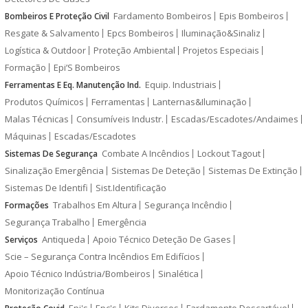
Fardamento Bombeiros
Epis Bombeiros
Bombeiros E Proteção Civil
Resgate & Salvamento
Epcs Bombeiros
Iluminação&Sinaliz
Logística & Outdoor
Proteção Ambiental
Projetos Especiais
Formação
Epi’S Bombeiros
Equip. Industriais
Ferramentas E Eq. Manutenção Ind.
Produtos Químicos
Ferramentas
Lanternas&Iluminação
Malas Técnicas
Consumíveis Industr.
Escadas/Escadotes/Andaimes
Máquinas
Escadas/Escadotes
Combate A Incêndios
Lockout Tagout
Sistemas De Segurança
Sinalização Emergência
Sistemas De Deteção
Sistemas De Extinção
Sistemas De Identifi
Sist.Identificação
Trabalhos Em Altura
Segurança Incêndio
Formações
Segurança Trabalho
Emergência
Antiqueda
Apoio Técnico Deteção De Gases
Serviços
Scie – Segurança Contra Incêndios Em Edifícios
Apoio Técnico Indústria/Bombeiros
Sinalética
Monitorização Contínua
Epi's
Epc's
Kits Diversos
Fardamento Descartável