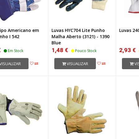
tipo Americano em
Luvas HYC704 Lite Punho
Luvas 24
nho I 542
Malha Aberto (3121) - 1390
Blue
€
1,48 €
2,93 €
Em Stock
Pouco Stock
VISUALIZAR
VISUALIZAR
VI