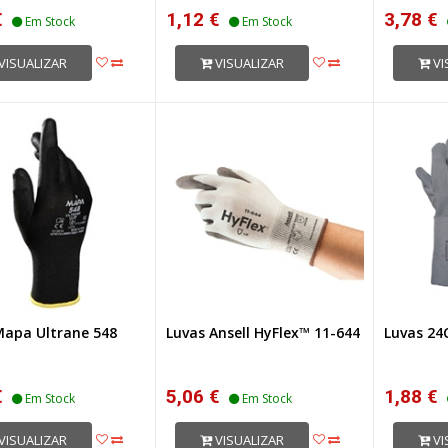
€
1,12 €
3,78 €
Em Stock
Em Stock
VISUALIZAR
VISUALIZAR
VI
Mapa Ultrane 548
Luvas Ansell HyFlex™ 11-644
Luvas 24
€
5,06 €
1,88 €
Em Stock
Em Stock
VISUALIZAR
VISUALIZAR
VI