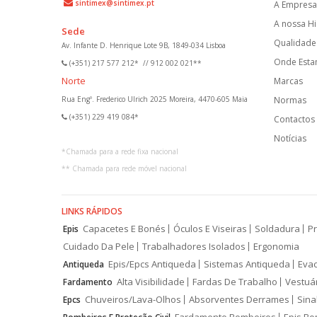
sintimex@sintimex.pt
A Empresa
A nossa Hi
Sede
Qualidade 
Av. Infante D. Henrique Lote 9B, 1849-034 Lisboa
Onde Est
(+351) 217 577 212*
//
912 002 021**
Norte
Marcas
Rua Engº. Frederico Ulrich 2025 Moreira, 4470-605 Maia
Normas
(+351) 229 419 084*
Contactos
Notícias
*
Chamada para a rede fixa nacional
**
Chamada para rede móvel nacional
LINKS RÁPIDOS
Capacetes E Bonés
Óculos E Viseiras
Soldadura
Pr
Epis
Cuidado Da Pele
Trabalhadores Isolados
Ergonomia
Epis/Epcs Antiqueda
Sistemas Antiqueda
Eva
Antiqueda
Alta Visibilidade
Fardas De Trabalho
Vestuá
Fardamento
Chuveiros/Lava-Olhos
Absorventes Derrames
Sina
Epcs