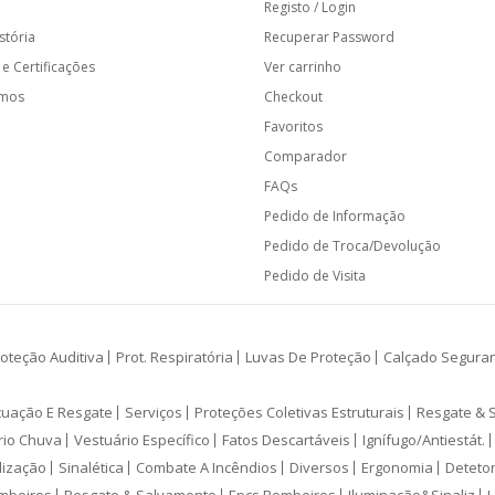
Registo / Login
stória
Recuperar Password
e Certificações
Ver carrinho
amos
Checkout
Favoritos
Comparador
FAQs
Pedido de Informação
Pedido de Troca/Devolução
Pedido de Visita
oteção Auditiva
Prot. Respiratória
Luvas De Proteção
Calçado Segura
cuação E Resgate
Serviços
Proteções Coletivas Estruturais
Resgate & 
rio Chuva
Vestuário Específico
Fatos Descartáveis
Ignífugo/Antiestát.
lização
Sinalética
Combate A Incêndios
Diversos
Ergonomia
Deteto