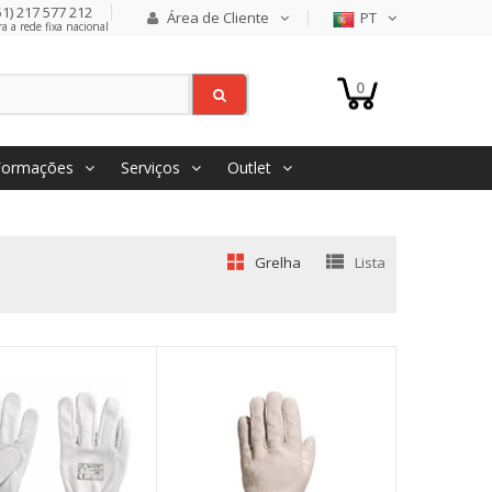
1) 217 577 212
Área de Cliente
PT
 a rede fixa nacional
0
Formações
Serviços
Outlet
Grelha
Lista