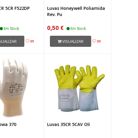
CR 5CR F522DP
Luvas Honeywell Poliamida
Rev. Pu
0,50 €
Em Stock
Em Stock
SUALIZAR
VISUALIZAR
owa 370
Luvas 35CR 5CAV Oli