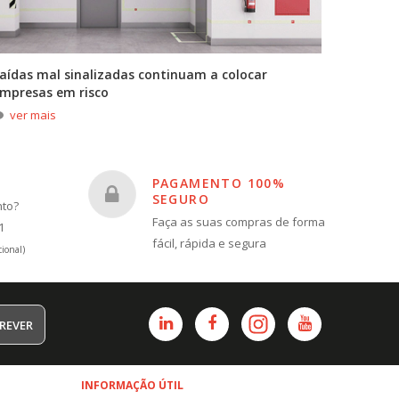
aídas mal sinalizadas continuam a colocar
A primei
mpresas em risco
durante
ver mais
ver m
PAGAMENTO 100%
SEGURO
nto?
Faça as suas compras de forma
1
fácil, rápida e segura
ional)
REVER
INFORMAÇÃO ÚTIL