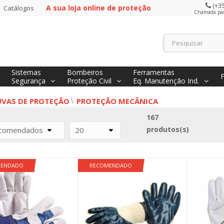
(+35
A sua loja online de proteção
Catálogos
Chamada para
Sistemas
Bombeiros
Ferramentas
Segurança
Proteção Civil
Eq. Manutenção Ind.
UVAS DE PROTEÇÃO
PROTEÇÃO MECÂNICA
167
produtos(s)
comendados
20
MENDADO
RECOMENDADO