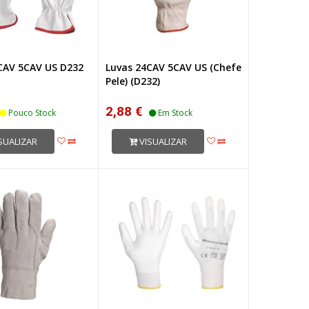
CAV 5CAV US D232
Luvas 24CAV 5CAV US (Chefe
Pele) (D232)
2,88 €
Pouco Stock
Em Stock
SUALIZAR
VISUALIZAR