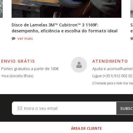
Disco de Lamelas 3M™ Cubitron™ 3 1169F:
S
desempenho, eficiência e escolha do formato ideal
e
ver mais
ENVIO GRÁTIS
ATENDIMENTO
Portes gratuitos a partir de 100€
Ajuda e aconselhame
+iva (exceto Ilhas)
Ligue (+351) 912 002 02
(Chamada para a rede fixa nac
SUBSC
ÁREA DE CLIENTE