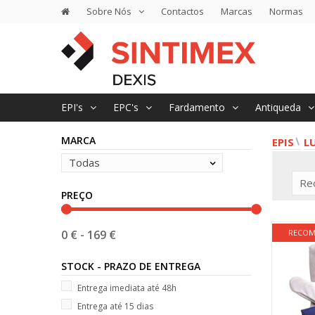
Sobre Nós
Contactos
Marcas
Normas
EPI's
EPC's
Fardamento
Antiqueda
MARCA
EPIS
L
Todas
Re
PREÇO
RECO
0 €
-
169 €
STOCK - PRAZO DE ENTREGA
Entrega imediata até 48h
Entrega até 15 dias