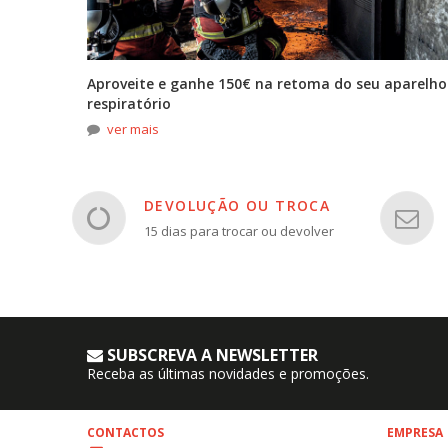
tona
Aproveite e ganhe 150€ na retoma do seu aparelho
respiratório
ver mais
DEVOLUÇÃO OU TROCA
15 dias para trocar ou devolver
SUBSCREVA A NEWSLETTER
Receba as últimas novidades e promoções.
CONTACTOS
EMPRESA