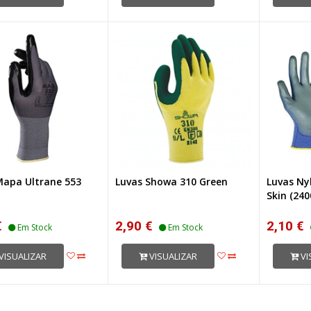
Mapa Ultrane 553
Luvas Showa 310 Green
Luvas Ny
Skin (240
€
2,90 €
2,10 €
Em Stock
Em Stock
VISUALIZAR
VISUALIZAR
VI