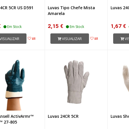
24CR 5CR US D591
Luvas Tipo Chefe Mista
Luvas 24
Amarela
€
2,15 €
1,67 €
Em Stock
Em Stock
VISUALIZAR
VISUALIZAR
VI
Ansell ActivArmr™
Luvas 24CR 5CR
Luvas Sh
™ 27-805