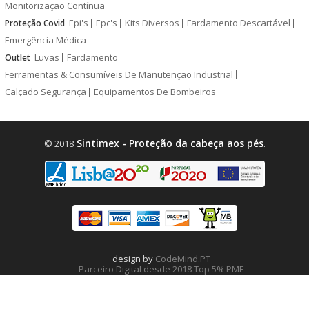
Monitorização Contínua
Epi's
Epc's
Kits Diversos
Fardamento Descartável
Proteção Covid
Emergência Médica
Luvas
Fardamento
Outlet
Ferramentas & Consumíveis De Manutenção Industrial
Calçado Segurança
Equipamentos De Bombeiros
Sintimex - Proteção da cabeça aos pés
© 2018
.
design by
CodeMind.PT
Parceiro Digital desde 2018 Top 5% PME