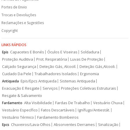
Portes de Envio
Trocas e Devoluções
Reclamações e Sugestões
Copyright
LINKS RÁPIDOS
Capacetes E Bonés
Óculos E Viseiras
Soldadura
Epis
Proteção Auditiva
Prot. Respiratória
Luvas De Proteção
Calçado Segurança
Deteção Gás, Alcoolí.
Deteção Gás,Alcooli.
Cuidado Da Pele
Trabalhadores Isolados
Ergonomia
Epis/Epcs Antiqueda
Sistemas Antiqueda
Antiqueda
Evacuação E Resgate
Serviços
Proteções Coletivas Estruturais
Resgate & Salvamento
Alta Visibilidade
Fardas De Trabalho
Vestuário Chuva
Fardamento
Vestuário Específico
Fatos Descartáveis
Ignífugo/Antiestát.
Vestuário Térmico
Fardamento Bombeiros
Chuveiros/Lava-Olhos
Absorventes Derrames
Sinalização
Epcs