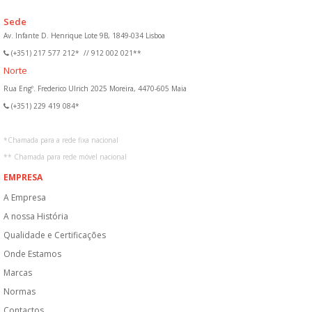
Sede
Av. Infante D. Henrique Lote 9B, 1849-034 Lisboa
(+351) 217 577 212*
//
912 002 021**
Norte
Rua Engº. Frederico Ulrich 2025 Moreira, 4470-605 Maia
(+351) 229 419 084*
*
Chamada para a rede fixa nacional
**
Chamada para rede móvel nacional
EMPRESA
A Empresa
A nossa História
Qualidade e Certificações
Onde Estamos
Marcas
Normas
Contactos