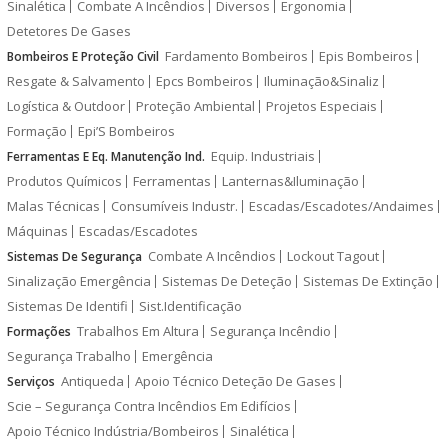
Sinalética
Combate A Incêndios
Diversos
Ergonomia
Detetores De Gases
Fardamento Bombeiros
Epis Bombeiros
Bombeiros E Proteção Civil
Resgate & Salvamento
Epcs Bombeiros
Iluminação&Sinaliz
Logística & Outdoor
Proteção Ambiental
Projetos Especiais
Formação
Epi’S Bombeiros
Equip. Industriais
Ferramentas E Eq. Manutenção Ind.
Produtos Químicos
Ferramentas
Lanternas&Iluminação
Malas Técnicas
Consumíveis Industr.
Escadas/Escadotes/Andaimes
Máquinas
Escadas/Escadotes
Combate A Incêndios
Lockout Tagout
Sistemas De Segurança
Sinalização Emergência
Sistemas De Deteção
Sistemas De Extinção
Sistemas De Identifi
Sist.Identificação
Trabalhos Em Altura
Segurança Incêndio
Formações
Segurança Trabalho
Emergência
Antiqueda
Apoio Técnico Deteção De Gases
Serviços
Scie – Segurança Contra Incêndios Em Edifícios
Apoio Técnico Indústria/Bombeiros
Sinalética