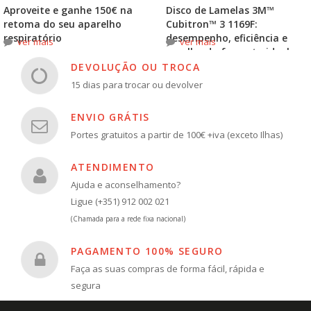
Aproveite e ganhe 150€ na
Disco de Lamelas 3M™
retoma do seu aparelho
Cubitron™ 3 1169F:
respiratório
desempenho, eficiência e
ver mais
ver mais
escolha do formato ideal
DEVOLUÇÃO OU TROCA
15 dias para trocar ou devolver
ENVIO GRÁTIS
Portes gratuitos a partir de 100€ +iva (exceto Ilhas)
ATENDIMENTO
Ajuda e aconselhamento?
Ligue (+351) 912 002 021
(Chamada para a rede fixa nacional)
PAGAMENTO 100% SEGURO
Faça as suas compras de forma fácil, rápida e
segura