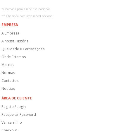
*
Chamada para a rede fixa nacional
**
Chamada para rede móvel nacional
EMPRESA
A Empresa
A nossa História
Qualidade e Certificações
Onde Estamos
Marcas
Normas
Contactos
Notícias
ÁREA DE CLIENTE
Registo / Login
Recuperar Password
Ver carrinho
Checkout