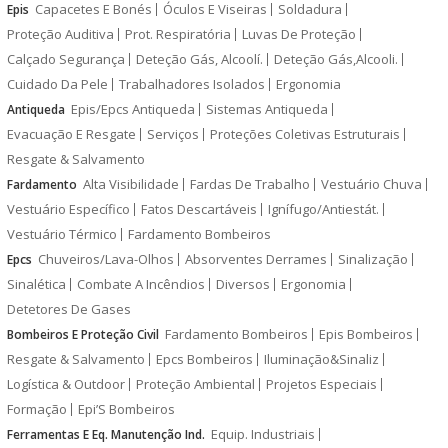
Capacetes E Bonés
Óculos E Viseiras
Soldadura
Epis
Proteção Auditiva
Prot. Respiratória
Luvas De Proteção
Calçado Segurança
Deteção Gás, Alcoolí.
Deteção Gás,Alcooli.
Cuidado Da Pele
Trabalhadores Isolados
Ergonomia
Epis/Epcs Antiqueda
Sistemas Antiqueda
Antiqueda
Evacuação E Resgate
Serviços
Proteções Coletivas Estruturais
Resgate & Salvamento
Alta Visibilidade
Fardas De Trabalho
Vestuário Chuva
Fardamento
Vestuário Específico
Fatos Descartáveis
Ignífugo/Antiestát.
Vestuário Térmico
Fardamento Bombeiros
Chuveiros/Lava-Olhos
Absorventes Derrames
Sinalização
Epcs
Sinalética
Combate A Incêndios
Diversos
Ergonomia
Detetores De Gases
Fardamento Bombeiros
Epis Bombeiros
Bombeiros E Proteção Civil
Resgate & Salvamento
Epcs Bombeiros
Iluminação&Sinaliz
Logística & Outdoor
Proteção Ambiental
Projetos Especiais
Formação
Epi’S Bombeiros
Equip. Industriais
Ferramentas E Eq. Manutenção Ind.