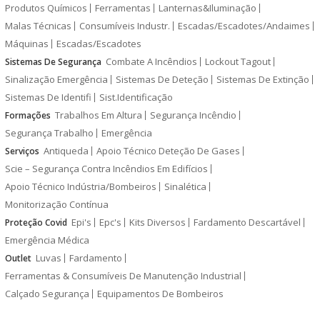
Produtos Químicos
Ferramentas
Lanternas&Iluminação
Malas Técnicas
Consumíveis Industr.
Escadas/Escadotes/Andaimes
Máquinas
Escadas/Escadotes
Combate A Incêndios
Lockout Tagout
Sistemas De Segurança
Sinalização Emergência
Sistemas De Deteção
Sistemas De Extinção
Sistemas De Identifi
Sist.Identificação
Trabalhos Em Altura
Segurança Incêndio
Formações
Segurança Trabalho
Emergência
Antiqueda
Apoio Técnico Deteção De Gases
Serviços
Scie – Segurança Contra Incêndios Em Edifícios
Apoio Técnico Indústria/Bombeiros
Sinalética
Monitorização Contínua
Epi's
Epc's
Kits Diversos
Fardamento Descartável
Proteção Covid
Emergência Médica
Luvas
Fardamento
Outlet
Ferramentas & Consumíveis De Manutenção Industrial
Calçado Segurança
Equipamentos De Bombeiros