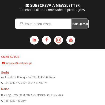
SUBSCREVA A NEWSLETTER
Receba as últimas novidades e promoções.
SUBSCREVER
CONTACTOS
sintimex@sintimex.pt
Sede
Av. Infante D. Henrique Lote 9B, 1849-034 Lisboa
(+351) 217 577 212*
//
912 002 021**
Norte
Rua Engº. Frederico Ulrich 2025 Moreira, 4470-605 Maia
(+351) 229 419 084*