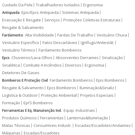
Cuidado Da Pele
Trabalhadores Isolados
Ergonomia
Epis/Epcs Antiqueda
Sistemas Antiqueda
Antiqueda
Evacuação E Resgate
Serviços
Proteções Coletivas Estruturais
Resgate & Salvamento
Alta Visibilidade
Fardas De Trabalho
Vestuário Chuva
Fardamento
Vestuário Específico
Fatos Descartáveis
Ignífugo/Antiestát.
Vestuário Térmico
Fardamento Bombeiros
Chuveiros/Lava-Olhos
Absorventes Derrames
Sinalização
Epcs
Sinalética
Combate A Incêndios
Diversos
Ergonomia
Detetores De Gases
Fardamento Bombeiros
Epis Bombeiros
Bombeiros E Proteção Civil
Resgate & Salvamento
Epcs Bombeiros
Iluminação&Sinaliz
Logística & Outdoor
Proteção Ambiental
Projetos Especiais
Formação
Epi’S Bombeiros
Equip. Industriais
Ferramentas E Eq. Manutenção Ind.
Produtos Químicos
Ferramentas
Lanternas&Iluminação
Malas Técnicas
Consumíveis Industr.
Escadas/Escadotes/Andaimes
Máquinas
Escadas/Escadotes