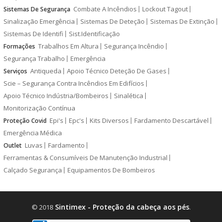
Combate A Incêndios
Lockout Tagout
Sistemas De Segurança
Sinalização Emergência
Sistemas De Deteção
Sistemas De Extinção
Sistemas De Identifi
Sist.Identificação
Trabalhos Em Altura
Segurança Incêndio
Formações
Segurança Trabalho
Emergência
Antiqueda
Apoio Técnico Deteção De Gases
Serviços
Scie – Segurança Contra Incêndios Em Edifícios
Apoio Técnico Indústria/Bombeiros
Sinalética
Monitorização Contínua
Epi's
Epc's
Kits Diversos
Fardamento Descartável
Proteção Covid
Emergência Médica
Luvas
Fardamento
Outlet
Ferramentas & Consumíveis De Manutenção Industrial
Calçado Segurança
Equipamentos De Bombeiros
Sintimex - Proteção da cabeça aos pés
© 2018
.