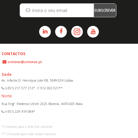
SUBSCREVER
CONTACTOS
sintimex@sintimex.pt
Sede
Av. Infante D. Henrique Lote 9B, 1849-034 Lisboa
(+351) 217 577 212*
//
912 002 021**
Norte
Rua Engº. Frederico Ulrich 2025 Moreira, 4470-605 Maia
(+351) 229 419 084*
*
Chamada para a rede fixa nacional
**
Chamada para rede móvel nacional