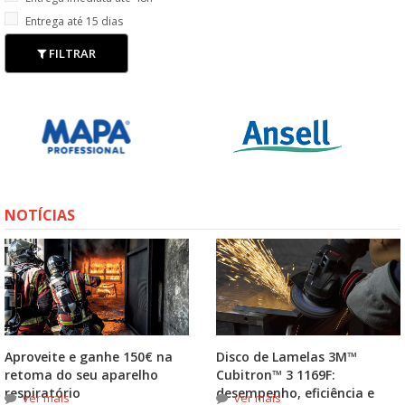
Entrega até 15 dias
FILTRAR
NOTÍCIAS
Aproveite e ganhe 150€ na
Disco de Lamelas 3M™
retoma do seu aparelho
Cubitron™ 3 1169F:
respiratório
desempenho, eficiência e
ver mais
ver mais