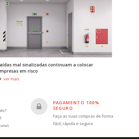
aídas mal sinalizadas continuam a colocar
A primei
mpresas em risco
durante
ver mais
ver m
PAGAMENTO 100%
SEGURO
nto?
Faça as suas compras de forma
1
fácil, rápida e segura
ional)