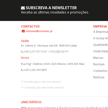
SUBSCREVA A NEWSLETTER
Receba as últimas novidades e promoções.
CONTACTOS
EMPRESA
sintimex@sintimex.pt
A Empresa
A nossa Hi
Sede
Qualidade 
Av. Infante D. Henrique Lote 9B, 1849-034 Lisboa
Onde Est
(+351) 217 577 212*
//
912 002 021**
Norte
Marcas
Rua Engº. Frederico Ulrich 2025 Moreira, 4470-605 Maia
Normas
(+351) 229 419 084*
Contactos
Notícias
*
Chamada para a rede fixa nacional
**
Chamada para rede móvel nacional
LINKS RÁPIDOS