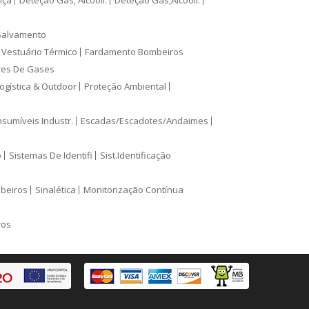
nça
Deteção Gás, Alcoolí.
Deteção Gás,Alcooli.
Salvamento
Vestuário Térmico
Fardamento Bombeiros
res De Gases
ogística & Outdoor
Proteção Ambiental
sumíveis Industr.
Escadas/Escadotes/Andaimes
o
Sistemas De Identifi
Sist.Identificação
mbeiros
Sinalética
Monitorização Contínua
ros