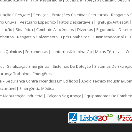
oteção Auditiva
Prot. Respiratória
Luvas De Proteção
Calçado Segura
cuação E Resgate
Serviços
Proteções Coletivas Estruturais
Resgate & 
rio Chuva
Vestuário Específico
Fatos Descartáveis
Ignífugo/Antiestát.
lização
Sinalética
Combate A Incêndios
Diversos
Ergonomia
Deteto
mbeiros
Resgate & Salvamento
Epcs Bombeiros
Iluminação&Sinaliz
L
tos Químicos
Ferramentas
Lanternas&Iluminação
Malas Técnicas
Con
ut
Sinalização Emergência
Sistemas De Deteção
Sistemas De Extinçã
urança Trabalho
Emergência
e – Segurança Contra Incêndios Em Edifícios
Apoio Técnico Indústria/Bo
scartável
Emergência Médica
e Manutenção Industrial
Calçado Segurança
Equipamentos De Bombei