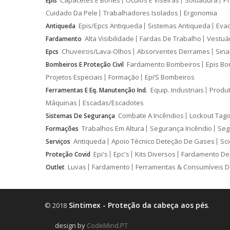
Capacetes E Bonés
Óculos E Viseiras
Soldadura
Pr
Epis
Cuidado Da Pele
Trabalhadores Isolados
Ergonomia
Epis/Epcs Antiqueda
Sistemas Antiqueda
Eva
Antiqueda
Alta Visibilidade
Fardas De Trabalho
Vestuá
Fardamento
Chuveiros/Lava-Olhos
Absorventes Derrames
Sina
Epcs
Fardamento Bombeiros
Epis Bo
Bombeiros E Proteção Civil
Projetos Especiais
Formação
Epi’S Bombeiros
Equip. Industriais
Produ
Ferramentas E Eq. Manutenção Ind.
Máquinas
Escadas/Escadotes
Combate A Incêndios
Lockout Tago
Sistemas De Segurança
Trabalhos Em Altura
Segurança Incêndio
Seg
Formações
Antiqueda
Apoio Técnico Deteção De Gases
Sci
Serviços
Epi's
Epc's
Kits Diversos
Fardamento De
Proteção Covid
Luvas
Fardamento
Ferramentas & Consumíveis D
Outlet
Sintimex - Proteção da cabeça aos pés
© 2018
.
design by
CodeMind.PT