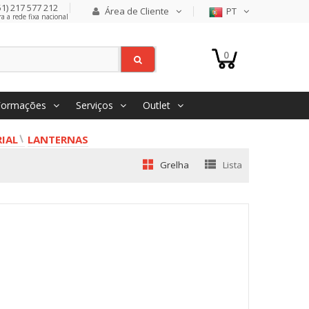
1) 217 577 212
Área de Cliente
PT
 a rede fixa nacional
0
Formações
Serviços
Outlet
IAL
LANTERNAS
Grelha
Lista