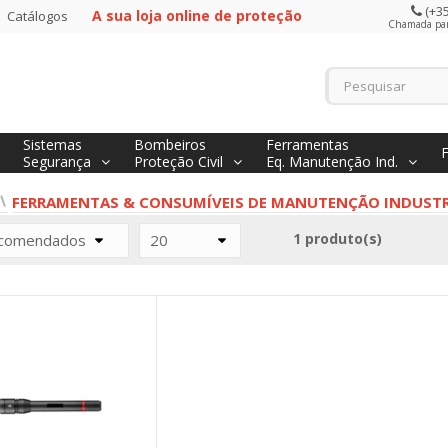
(+35
A sua loja online de proteção
Catálogos
Chamada para
Sistemas
Bombeiros
Ferramentas
Segurança
Proteção Civil
Eq. Manutenção Ind.
FERRAMENTAS & CONSUMÍVEIS DE MANUTENÇÃO INDUSTR
1 produto(s)
comendados
20