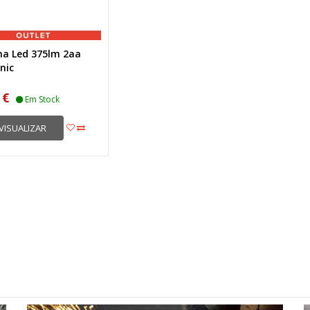
na Led 375lm 2aa
nic
 €
Em Stock
VISUALIZAR