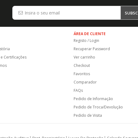
SUBSC
ÁREA DE CLIENTE
Registo / Login
stória
Recuperar Password
e Certificações
Ver carrinho
amos
Checkout
Favoritos
Comparador
FAQs
Pedido de Informação
Pedido de Troca/Devolução
Pedido de Visita