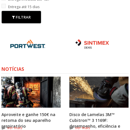
Entrega até 15 dias
FILTRAR
NOTÍCIAS
Aproveite e ganhe 150€ na
Disco de Lamelas 3M™
retoma do seu aparelho
Cubitron™ 3 1169F:
respiratório
desempenho, eficiência e
ver mais
ver mais