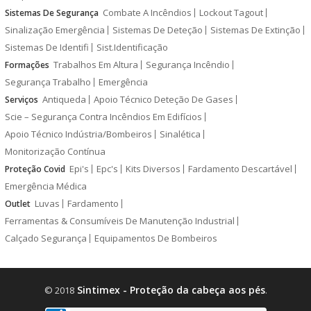
Combate A Incêndios
Lockout Tagout
Sistemas De Segurança
Sinalização Emergência
Sistemas De Deteção
Sistemas De Extinção
Sistemas De Identifi
Sist.Identificação
Trabalhos Em Altura
Segurança Incêndio
Formações
Segurança Trabalho
Emergência
Antiqueda
Apoio Técnico Deteção De Gases
Serviços
Scie – Segurança Contra Incêndios Em Edifícios
Apoio Técnico Indústria/Bombeiros
Sinalética
Monitorização Contínua
Epi's
Epc's
Kits Diversos
Fardamento Descartável
Proteção Covid
Emergência Médica
Luvas
Fardamento
Outlet
Ferramentas & Consumíveis De Manutenção Industrial
Calçado Segurança
Equipamentos De Bombeiros
Sintimex - Proteção da cabeça aos pés
© 2018
.