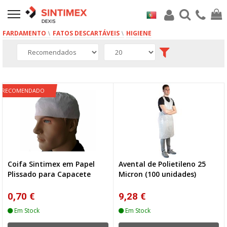
FARDAMENTO
FATOS DESCARTÁVEIS
HIGIENE
9 produto(s)
RECOMENDADO
Coifa Sintimex em Papel
Avental de Polietileno 25
Plissado para Capacete
Micron (100 unidades)
0,70 €
9,28 €
Em Stock
Em Stock