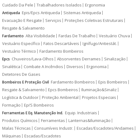
Cuidado Da Pele
Trabalhadores Isolados
Ergonomia
Epis/Epcs Antiqueda
Sistemas Antiqueda
Antiqueda
Evacuação E Resgate
Serviços
Proteções Coletivas Estruturais
Resgate & Salvamento
Alta Visibilidade
Fardas De Trabalho
Vestuário Chuva
Fardamento
Vestuário Específico
Fatos Descartáveis
Ignífugo/Antiestát.
Vestuário Térmico
Fardamento Bombeiros
Chuveiros/Lava-Olhos
Absorventes Derrames
Sinalização
Epcs
Sinalética
Combate A Incêndios
Diversos
Ergonomia
Detetores De Gases
Fardamento Bombeiros
Epis Bombeiros
Bombeiros E Proteção Civil
Resgate & Salvamento
Epcs Bombeiros
Iluminação&Sinaliz
Logística & Outdoor
Proteção Ambiental
Projetos Especiais
Formação
Epi’S Bombeiros
Equip. Industriais
Ferramentas E Eq. Manutenção Ind.
Produtos Químicos
Ferramentas
Lanternas&Iluminação
Malas Técnicas
Consumíveis Industr.
Escadas/Escadotes/Andaimes
Máquinas
Escadas/Escadotes