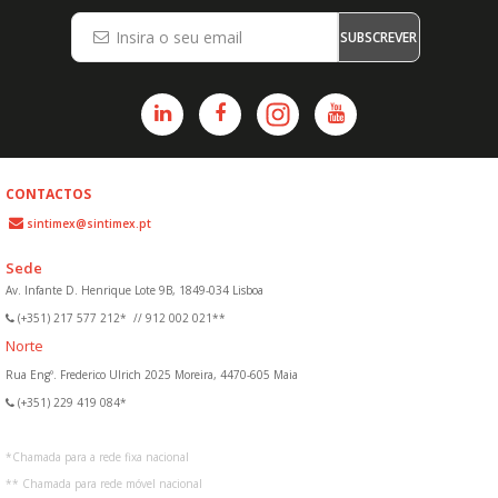
SUBSCREVER
CONTACTOS
sintimex@sintimex.pt
Sede
Av. Infante D. Henrique Lote 9B, 1849-034 Lisboa
(+351) 217 577 212*
//
912 002 021**
Norte
Rua Engº. Frederico Ulrich 2025 Moreira, 4470-605 Maia
(+351) 229 419 084*
*
Chamada para a rede fixa nacional
**
Chamada para rede móvel nacional