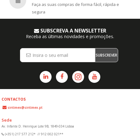
Faça as suas compras de forma fácil, rápida e
segura
SUBSCREVA A NEWSLETTER
Receba as últimas novidades e promoções.
SUBSCREVER
CONTACTOS
sintimex@sintimex.pt
Sede
Av. Infante D. Henrique Lote 9B, 1849-034 Lisboa
(+351) 217 577 212*
//
912 002 021**