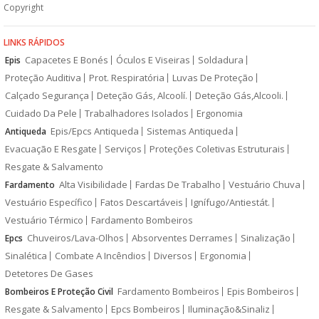
Copyright
LINKS RÁPIDOS
Capacetes E Bonés
Óculos E Viseiras
Soldadura
Epis
Proteção Auditiva
Prot. Respiratória
Luvas De Proteção
Calçado Segurança
Deteção Gás, Alcoolí.
Deteção Gás,Alcooli.
Cuidado Da Pele
Trabalhadores Isolados
Ergonomia
Epis/Epcs Antiqueda
Sistemas Antiqueda
Antiqueda
Evacuação E Resgate
Serviços
Proteções Coletivas Estruturais
Resgate & Salvamento
Alta Visibilidade
Fardas De Trabalho
Vestuário Chuva
Fardamento
Vestuário Específico
Fatos Descartáveis
Ignífugo/Antiestát.
Vestuário Térmico
Fardamento Bombeiros
Chuveiros/Lava-Olhos
Absorventes Derrames
Sinalização
Epcs
Sinalética
Combate A Incêndios
Diversos
Ergonomia
Detetores De Gases
Fardamento Bombeiros
Epis Bombeiros
Bombeiros E Proteção Civil
Resgate & Salvamento
Epcs Bombeiros
Iluminação&Sinaliz