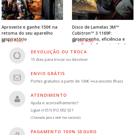
Aproveite e ganhe 150€ na
Disco de Lamelas 3M™
retoma do seu aparelho
Cubitron™ 3 1169F:
respiratório
desempenho, eficiência e
ver mais
ver mais
escolha do formato ideal
DEVOLUÇÃO OU TROCA
15 dias para trocar ou devolver
ENVIO GRÁTIS
Portes gratuitos a partir de 100€ +iva (exceto Ilhas)
ATENDIMENTO
Ajuda e aconselhamento?
Ligue (+351) 912 002 021
(Chamada para a rede fixa nacional)
PAGAMENTO 100% SEGURO