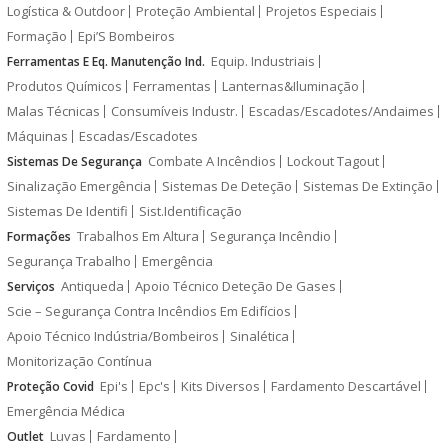
Logística & Outdoor
Proteção Ambiental
Projetos Especiais
Formação
Epi’S Bombeiros
Equip. Industriais
Ferramentas E Eq. Manutenção Ind.
Produtos Químicos
Ferramentas
Lanternas&Iluminação
Malas Técnicas
Consumíveis Industr.
Escadas/Escadotes/Andaimes
Máquinas
Escadas/Escadotes
Combate A Incêndios
Lockout Tagout
Sistemas De Segurança
Sinalização Emergência
Sistemas De Deteção
Sistemas De Extinção
Sistemas De Identifi
Sist.Identificação
Trabalhos Em Altura
Segurança Incêndio
Formações
Segurança Trabalho
Emergência
Antiqueda
Apoio Técnico Deteção De Gases
Serviços
Scie – Segurança Contra Incêndios Em Edifícios
Apoio Técnico Indústria/Bombeiros
Sinalética
Monitorização Contínua
Epi's
Epc's
Kits Diversos
Fardamento Descartável
Proteção Covid
Emergência Médica
Luvas
Fardamento
Outlet