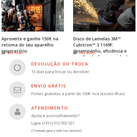
Aproveite e ganhe 150€ na
Disco de Lamelas 3M™
retoma do seu aparelho
Cubitron™ 3 1169F:
respiratório
desempenho, eficiência e
ver mais
ver mais
escolha do formato ideal
DEVOLUÇÃO OU TROCA
15 dias para trocar ou devolver
ENVIO GRÁTIS
Portes gratuitos a partir de 100€ +iva (exceto Ilhas)
ATENDIMENTO
Ajuda e aconselhamento?
Ligue (+351) 912 002 021
(Chamada para a rede fixa nacional)