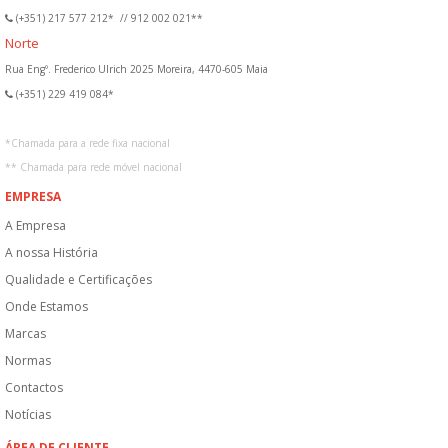
(+351) 217 577 212*
//
912 002 021**
Norte
Rua Engº. Frederico Ulrich 2025 Moreira, 4470-605 Maia
(+351) 229 419 084*
*
Chamada para a rede fixa nacional
**
Chamada para rede móvel nacional
EMPRESA
A Empresa
A nossa História
Qualidade e Certificações
Onde Estamos
Marcas
Normas
Contactos
Notícias
ÁREA DE CLIENTE