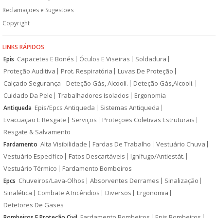
Reclamações e Sugestões
Copyright
LINKS RÁPIDOS
Capacetes E Bonés
Óculos E Viseiras
Soldadura
Epis
Proteção Auditiva
Prot. Respiratória
Luvas De Proteção
Calçado Segurança
Deteção Gás, Alcoolí.
Deteção Gás,Alcooli.
Cuidado Da Pele
Trabalhadores Isolados
Ergonomia
Epis/Epcs Antiqueda
Sistemas Antiqueda
Antiqueda
Evacuação E Resgate
Serviços
Proteções Coletivas Estruturais
Resgate & Salvamento
Alta Visibilidade
Fardas De Trabalho
Vestuário Chuva
Fardamento
Vestuário Específico
Fatos Descartáveis
Ignífugo/Antiestát.
Vestuário Térmico
Fardamento Bombeiros
Chuveiros/Lava-Olhos
Absorventes Derrames
Sinalização
Epcs
Sinalética
Combate A Incêndios
Diversos
Ergonomia
Detetores De Gases
Fardamento Bombeiros
Epis Bombeiros
Bombeiros E Proteção Civil