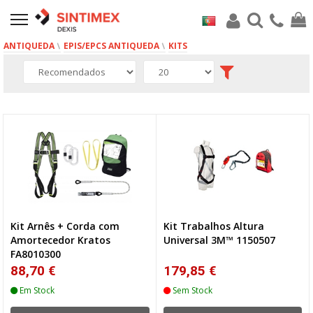
ANTIQUEDA
EPIS/EPCS ANTIQUEDA
KITS
6 produto(s)
Kit Arnês + Corda com
Kit Trabalhos Altura
Amortecedor Kratos
Universal 3M™ 1150507
FA8010300
88,70 €
179,85 €
Em Stock
Sem Stock