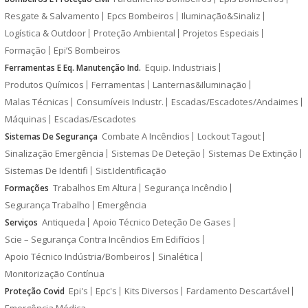
Resgate & Salvamento
Epcs Bombeiros
Iluminação&Sinaliz
Logística & Outdoor
Proteção Ambiental
Projetos Especiais
Formação
Epi’S Bombeiros
Equip. Industriais
Ferramentas E Eq. Manutenção Ind.
Produtos Químicos
Ferramentas
Lanternas&Iluminação
Malas Técnicas
Consumíveis Industr.
Escadas/Escadotes/Andaimes
Máquinas
Escadas/Escadotes
Combate A Incêndios
Lockout Tagout
Sistemas De Segurança
Sinalização Emergência
Sistemas De Deteção
Sistemas De Extinção
Sistemas De Identifi
Sist.Identificação
Trabalhos Em Altura
Segurança Incêndio
Formações
Segurança Trabalho
Emergência
Antiqueda
Apoio Técnico Deteção De Gases
Serviços
Scie – Segurança Contra Incêndios Em Edifícios
Apoio Técnico Indústria/Bombeiros
Sinalética
Monitorização Contínua
Epi's
Epc's
Kits Diversos
Fardamento Descartável
Proteção Covid
Emergência Médica