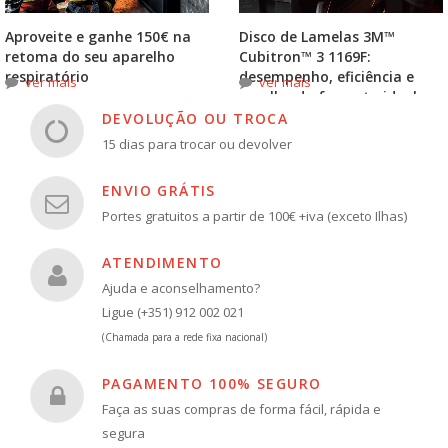
Aproveite e ganhe 150€ na
Disco de Lamelas 3M™
retoma do seu aparelho
Cubitron™ 3 1169F:
respiratório
desempenho, eficiência e
ver mais
ver mais
escolha do formato ideal
DEVOLUÇÃO OU TROCA
15 dias para trocar ou devolver
ENVIO GRÁTIS
Portes gratuitos a partir de 100€ +iva (exceto Ilhas)
ATENDIMENTO
Ajuda e aconselhamento?
Ligue (+351) 912 002 021
(Chamada para a rede fixa nacional)
PAGAMENTO 100% SEGURO
Faça as suas compras de forma fácil, rápida e
segura