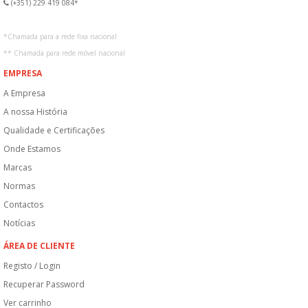
(+351) 229 419 084*
*
Chamada para a rede fixa nacional
**
Chamada para rede móvel nacional
EMPRESA
A Empresa
A nossa História
Qualidade e Certificações
Onde Estamos
Marcas
Normas
Contactos
Notícias
ÁREA DE CLIENTE
Registo / Login
Recuperar Password
Ver carrinho