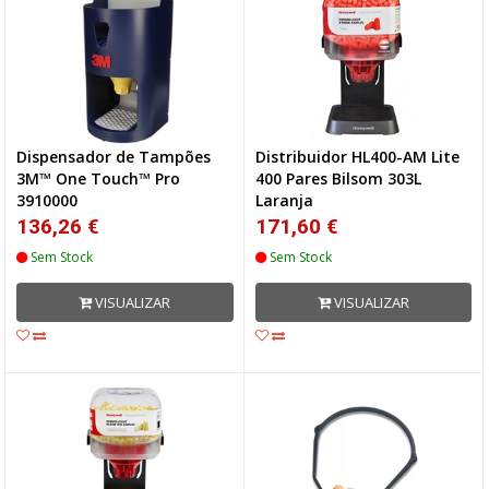
Dispensador de Tampões
Distribuidor HL400-AM Lite
3M™ One Touch™ Pro
400 Pares Bilsom 303L
3910000
Laranja
136,26 €
171,60 €
Sem Stock
Sem Stock
VISUALIZAR
VISUALIZAR