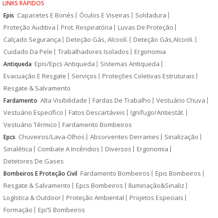
LINKS RÁPIDOS
Capacetes E Bonés
Óculos E Viseiras
Soldadura
Epis
Proteção Auditiva
Prot. Respiratória
Luvas De Proteção
Calçado Segurança
Deteção Gás, Alcoolí.
Deteção Gás,Alcooli.
Cuidado Da Pele
Trabalhadores Isolados
Ergonomia
Epis/Epcs Antiqueda
Sistemas Antiqueda
Antiqueda
Evacuação E Resgate
Serviços
Proteções Coletivas Estruturais
Resgate & Salvamento
Alta Visibilidade
Fardas De Trabalho
Vestuário Chuva
Fardamento
Vestuário Específico
Fatos Descartáveis
Ignífugo/Antiestát.
Vestuário Térmico
Fardamento Bombeiros
Chuveiros/Lava-Olhos
Absorventes Derrames
Sinalização
Epcs
Sinalética
Combate A Incêndios
Diversos
Ergonomia
Detetores De Gases
Fardamento Bombeiros
Epis Bombeiros
Bombeiros E Proteção Civil
Resgate & Salvamento
Epcs Bombeiros
Iluminação&Sinaliz
Logística & Outdoor
Proteção Ambiental
Projetos Especiais
Formação
Epi’S Bombeiros