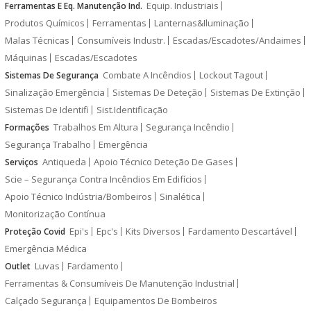
Equip. Industriais
Ferramentas E Eq. Manutenção Ind.
Produtos Químicos
Ferramentas
Lanternas&Iluminação
Malas Técnicas
Consumíveis Industr.
Escadas/Escadotes/Andaimes
Máquinas
Escadas/Escadotes
Combate A Incêndios
Lockout Tagout
Sistemas De Segurança
Sinalização Emergência
Sistemas De Deteção
Sistemas De Extinção
Sistemas De Identifi
Sist.Identificação
Trabalhos Em Altura
Segurança Incêndio
Formações
Segurança Trabalho
Emergência
Antiqueda
Apoio Técnico Deteção De Gases
Serviços
Scie – Segurança Contra Incêndios Em Edifícios
Apoio Técnico Indústria/Bombeiros
Sinalética
Monitorização Contínua
Epi's
Epc's
Kits Diversos
Fardamento Descartável
Proteção Covid
Emergência Médica
Luvas
Fardamento
Outlet
Ferramentas & Consumíveis De Manutenção Industrial
Calçado Segurança
Equipamentos De Bombeiros