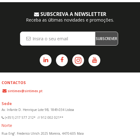
SUBSCREVA A NEWSLETTER
Receba as últimas novidades e promoções.
SUBSCREVER
CONTACTOS
sintimex@sintimex.pt
Sede
Av. Infante D. Henrique Lote 9B, 1849-034 Lisboa
(+351) 217 577 212*
//
912 002 021**
Norte
Rua Engº. Frederico Ulrich 2025 Moreira, 4470-605 Maia