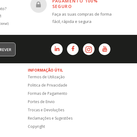
PAGAMENTO 100%
SEGURO
nto?
Faça as suas compras de forma
1
fácil, rápida e segura
ional)
REVER
INFORMAÇÃO ÚTIL
Termos de Utilização
Politica de Privacidade
Formas de Pagamento
Portes de Envio
Trocas e Devoluções
Reclamações e Sugestões
Copyright