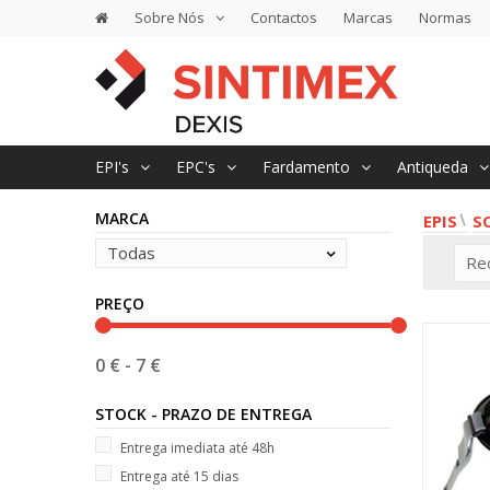
Sobre Nós
Contactos
Marcas
Normas
EPI's
EPC's
Fardamento
Antiqueda
MARCA
EPIS
S
Todas
Re
PREÇO
0 €
-
7 €
STOCK - PRAZO DE ENTREGA
Entrega imediata até 48h
Entrega até 15 dias