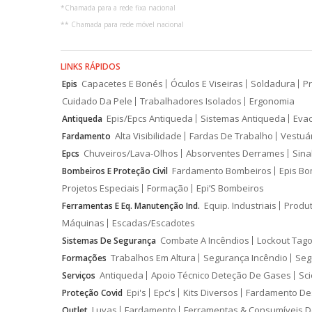
*
Chamada para a rede fixa nacional
**
Chamada para rede móvel nacional
LINKS RÁPIDOS
Capacetes E Bonés
Óculos E Viseiras
Soldadura
Pr
Epis
Cuidado Da Pele
Trabalhadores Isolados
Ergonomia
Epis/Epcs Antiqueda
Sistemas Antiqueda
Eva
Antiqueda
Alta Visibilidade
Fardas De Trabalho
Vestuá
Fardamento
Chuveiros/Lava-Olhos
Absorventes Derrames
Sina
Epcs
Fardamento Bombeiros
Epis Bo
Bombeiros E Proteção Civil
Projetos Especiais
Formação
Epi’S Bombeiros
Equip. Industriais
Produ
Ferramentas E Eq. Manutenção Ind.
Máquinas
Escadas/Escadotes
Combate A Incêndios
Lockout Tago
Sistemas De Segurança
Trabalhos Em Altura
Segurança Incêndio
Seg
Formações
Antiqueda
Apoio Técnico Deteção De Gases
Sci
Serviços
Epi's
Epc's
Kits Diversos
Fardamento De
Proteção Covid
Luvas
Fardamento
Ferramentas & Consumíveis D
Outlet