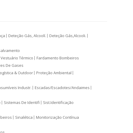
nça
Deteção Gás, Alcoolí.
Deteção Gás,Alcooli.
Salvamento
Vestuário Térmico
Fardamento Bombeiros
res De Gases
ogística & Outdoor
Proteção Ambiental
sumíveis Industr.
Escadas/Escadotes/Andaimes
o
Sistemas De Identifi
Sist.Identificação
mbeiros
Sinalética
Monitorização Contínua
ros