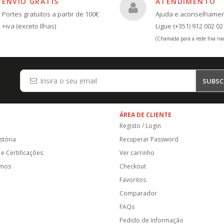
ENVIO GRÁTIS
ATENDIMENTO
Portes gratuitos a partir de 100€
Ajuda e aconselhame
+iva (exceto Ilhas)
Ligue (+351) 912 002 02
(Chamada para a rede fixa nac
SUBSC
ÁREA DE CLIENTE
Registo / Login
stória
Recuperar Password
e Certificações
Ver carrinho
amos
Checkout
Favoritos
Comparador
FAQs
Pedido de Informação