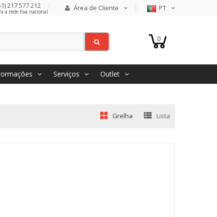
1) 217 577 212
Área de Cliente
PT
 a rede fixa nacional
0
Formações
Serviços
Outlet
Grelha
Lista