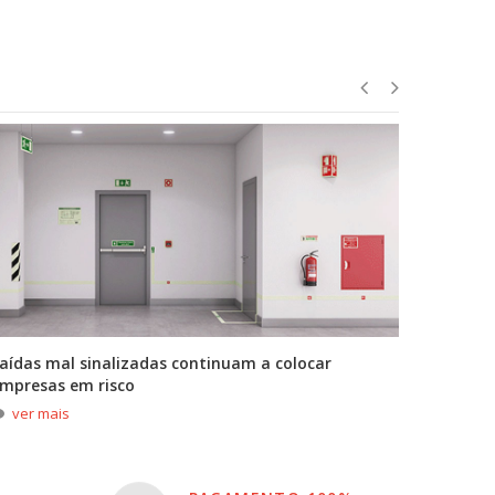
aídas mal sinalizadas continuam a colocar
A primei
mpresas em risco
durante
ver mais
ver m