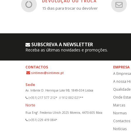
DEVOLUÇÃO OU TROCA
15 dias para trocar ou devolver
SUBSCREVA A NEWSLETTER
Receba as últimas novidades e promoções.
CONTACTOS
EMPRESA
sintimex@sintimex.pt
A Empresa
A nossa Hi
Sede
Qualidade 
Av. Infante D. Henrique Lote 9B, 1849-034 Lisboa
Onde Est
(+351) 217 577 212*
//
912 002 021**
Norte
Marcas
Rua Engº. Frederico Ulrich 2025 Moreira, 4470-605 Maia
Normas
(+351) 229 419 084*
Contactos
Notícias