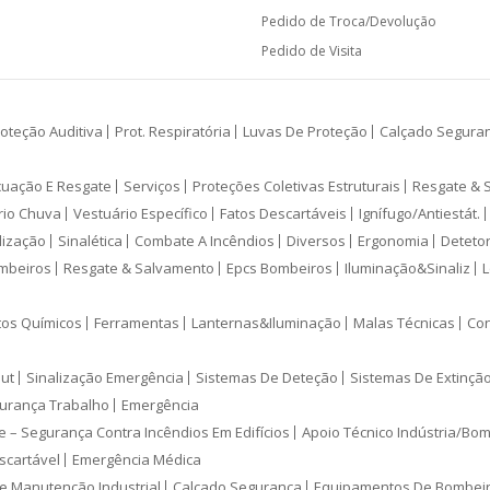
Pedido de Troca/Devolução
Pedido de Visita
oteção Auditiva
Prot. Respiratória
Luvas De Proteção
Calçado Segura
cuação E Resgate
Serviços
Proteções Coletivas Estruturais
Resgate & 
rio Chuva
Vestuário Específico
Fatos Descartáveis
Ignífugo/Antiestát.
lização
Sinalética
Combate A Incêndios
Diversos
Ergonomia
Deteto
mbeiros
Resgate & Salvamento
Epcs Bombeiros
Iluminação&Sinaliz
L
tos Químicos
Ferramentas
Lanternas&Iluminação
Malas Técnicas
Con
ut
Sinalização Emergência
Sistemas De Deteção
Sistemas De Extinçã
urança Trabalho
Emergência
e – Segurança Contra Incêndios Em Edifícios
Apoio Técnico Indústria/Bo
scartável
Emergência Médica
e Manutenção Industrial
Calçado Segurança
Equipamentos De Bombei