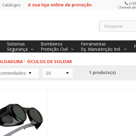
(+35
A sua loja online de proteção
Catálogos
Chamada para
Sistemas
Bombeiros
Ferramentas
Segurança
Proteção Civil
Eq. Manutenção Ind.
OLDADURA
ÓCULOS DE SOLDAR
1 produto(s)
comendados
20