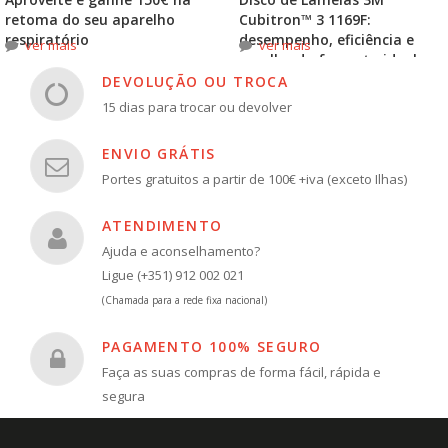
retoma do seu aparelho
Cubitron™ 3 1169F:
respiratório
desempenho, eficiência e
ver mais
ver mais
escolha do formato ideal
DEVOLUÇÃO OU TROCA
15 dias para trocar ou devolver
ENVIO GRÁTIS
Portes gratuitos a partir de 100€ +iva (exceto Ilhas)
ATENDIMENTO
Ajuda e aconselhamento?
Ligue (+351) 912 002 021
(Chamada para a rede fixa nacional)
PAGAMENTO 100% SEGURO
Faça as suas compras de forma fácil, rápida e
segura