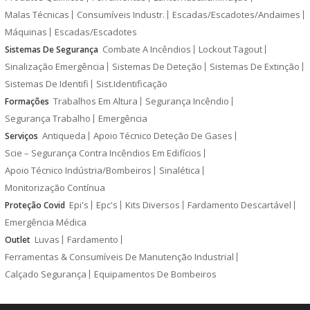
Malas Técnicas
Consumíveis Industr.
Escadas/Escadotes/Andaimes
Máquinas
Escadas/Escadotes
Combate A Incêndios
Lockout Tagout
Sistemas De Segurança
Sinalização Emergência
Sistemas De Deteção
Sistemas De Extinção
Sistemas De Identifi
Sist.Identificação
Trabalhos Em Altura
Segurança Incêndio
Formações
Segurança Trabalho
Emergência
Antiqueda
Apoio Técnico Deteção De Gases
Serviços
Scie – Segurança Contra Incêndios Em Edifícios
Apoio Técnico Indústria/Bombeiros
Sinalética
Monitorização Contínua
Epi's
Epc's
Kits Diversos
Fardamento Descartável
Proteção Covid
Emergência Médica
Luvas
Fardamento
Outlet
Ferramentas & Consumíveis De Manutenção Industrial
Calçado Segurança
Equipamentos De Bombeiros