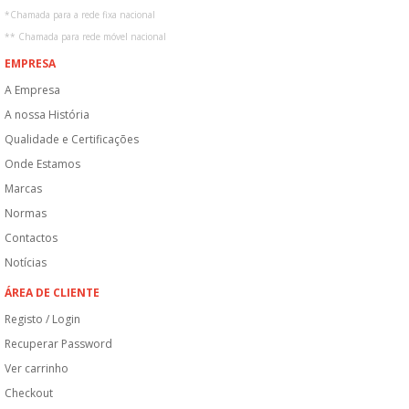
*
Chamada para a rede fixa nacional
**
Chamada para rede móvel nacional
EMPRESA
A Empresa
A nossa História
Qualidade e Certificações
Onde Estamos
Marcas
Normas
Contactos
Notícias
ÁREA DE CLIENTE
Registo / Login
Recuperar Password
Ver carrinho
Checkout