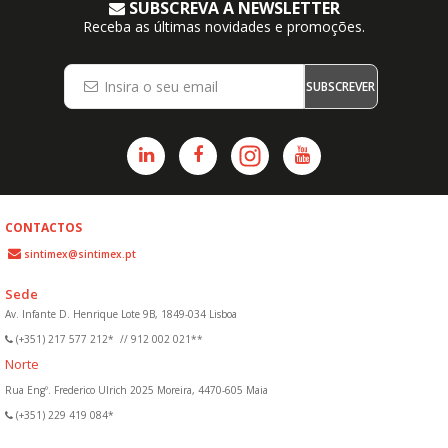
SUBSCREVA A NEWSLETTER
Receba as últimas novidades e promoções.
SUBSCREVER
CONTACTOS
sintimex@sintimex.pt
Sede
Av. Infante D. Henrique Lote 9B, 1849-034 Lisboa
(+351) 217 577 212*
//
912 002 021**
Norte
Rua Engº. Frederico Ulrich 2025 Moreira, 4470-605 Maia
(+351) 229 419 084*