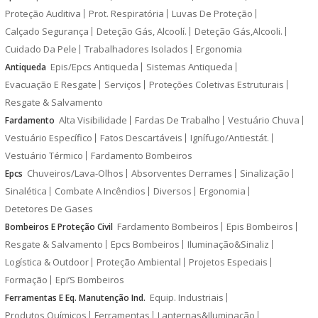
Proteção Auditiva
Prot. Respiratória
Luvas De Proteção
Calçado Segurança
Deteção Gás, Alcoolí.
Deteção Gás,Alcooli.
Cuidado Da Pele
Trabalhadores Isolados
Ergonomia
Epis/Epcs Antiqueda
Sistemas Antiqueda
Antiqueda
Evacuação E Resgate
Serviços
Proteções Coletivas Estruturais
Resgate & Salvamento
Alta Visibilidade
Fardas De Trabalho
Vestuário Chuva
Fardamento
Vestuário Específico
Fatos Descartáveis
Ignífugo/Antiestát.
Vestuário Térmico
Fardamento Bombeiros
Chuveiros/Lava-Olhos
Absorventes Derrames
Sinalização
Epcs
Sinalética
Combate A Incêndios
Diversos
Ergonomia
Detetores De Gases
Fardamento Bombeiros
Epis Bombeiros
Bombeiros E Proteção Civil
Resgate & Salvamento
Epcs Bombeiros
Iluminação&Sinaliz
Logística & Outdoor
Proteção Ambiental
Projetos Especiais
Formação
Epi’S Bombeiros
Equip. Industriais
Ferramentas E Eq. Manutenção Ind.
Produtos Químicos
Ferramentas
Lanternas&Iluminação