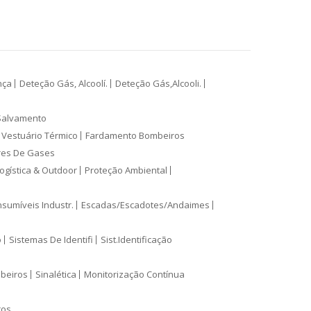
nça
Deteção Gás, Alcoolí.
Deteção Gás,Alcooli.
Salvamento
Vestuário Térmico
Fardamento Bombeiros
res De Gases
ogística & Outdoor
Proteção Ambiental
sumíveis Industr.
Escadas/Escadotes/Andaimes
o
Sistemas De Identifi
Sist.Identificação
mbeiros
Sinalética
Monitorização Contínua
ros