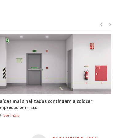
aídas mal sinalizadas continuam a colocar
A primei
mpresas em risco
durante
ver mais
ver m