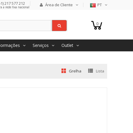
1) 217 577 212
Área de Cliente
PT
 a rede fixa nacional
0
Formações
Serviços
Outlet
Grelha
Lista