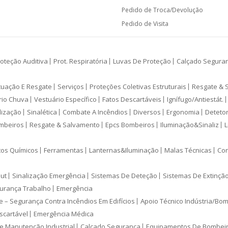
Pedido de Troca/Devolução
Pedido de Visita
oteção Auditiva
Prot. Respiratória
Luvas De Proteção
Calçado Segura
cuação E Resgate
Serviços
Proteções Coletivas Estruturais
Resgate & 
rio Chuva
Vestuário Específico
Fatos Descartáveis
Ignífugo/Antiestát.
lização
Sinalética
Combate A Incêndios
Diversos
Ergonomia
Deteto
mbeiros
Resgate & Salvamento
Epcs Bombeiros
Iluminação&Sinaliz
L
tos Químicos
Ferramentas
Lanternas&Iluminação
Malas Técnicas
Con
ut
Sinalização Emergência
Sistemas De Deteção
Sistemas De Extinçã
urança Trabalho
Emergência
e – Segurança Contra Incêndios Em Edifícios
Apoio Técnico Indústria/Bo
scartável
Emergência Médica
e Manutenção Industrial
Calçado Segurança
Equipamentos De Bombei