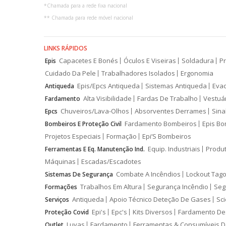
*
Chamada para a rede fixa nacional
**
Chamada para rede móvel nacional
LINKS RÁPIDOS
Capacetes E Bonés
Óculos E Viseiras
Soldadura
Pr
Epis
Cuidado Da Pele
Trabalhadores Isolados
Ergonomia
Epis/Epcs Antiqueda
Sistemas Antiqueda
Eva
Antiqueda
Alta Visibilidade
Fardas De Trabalho
Vestuá
Fardamento
Chuveiros/Lava-Olhos
Absorventes Derrames
Sina
Epcs
Fardamento Bombeiros
Epis Bo
Bombeiros E Proteção Civil
Projetos Especiais
Formação
Epi’S Bombeiros
Equip. Industriais
Produ
Ferramentas E Eq. Manutenção Ind.
Máquinas
Escadas/Escadotes
Combate A Incêndios
Lockout Tago
Sistemas De Segurança
Trabalhos Em Altura
Segurança Incêndio
Seg
Formações
Antiqueda
Apoio Técnico Deteção De Gases
Sci
Serviços
Epi's
Epc's
Kits Diversos
Fardamento De
Proteção Covid
Luvas
Fardamento
Ferramentas & Consumíveis D
Outlet