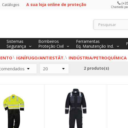
(+35
A sua loja online de proteção
Catálogos
Chamada para
Sistemas
Bombeiros
Ferramentas
Segurança
Proteção Civil
Eq. Manutenção Ind.
MENTO
IGNÍFUGO/ANTIESTÁT.
INDÚSTRIA/PETROQUÍMICA
2 produto(s)
comendados
20