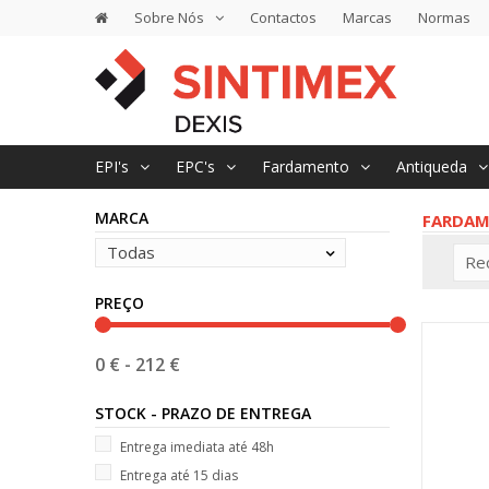
Sobre Nós
Contactos
Marcas
Normas
EPI's
EPC's
Fardamento
Antiqueda
MARCA
FARDA
Todas
Re
PREÇO
0 €
-
212 €
STOCK - PRAZO DE ENTREGA
Entrega imediata até 48h
Entrega até 15 dias