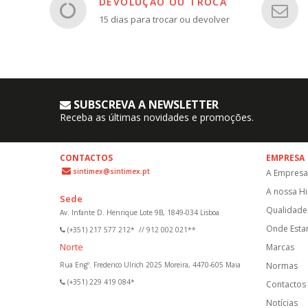
DEVOLUÇÃO OU TROCA
15 dias para trocar ou devolver
SUBSCREVA A NEWSLETTER
Receba as últimas novidades e promoções.
CONTACTOS
EMPRESA
sintimex@sintimex.pt
A Empresa
A nossa Hi
Sede
Qualidade 
Av. Infante D. Henrique Lote 9B, 1849-034 Lisboa
Onde Est
(+351) 217 577 212*
//
912 002 021**
Norte
Marcas
Rua Engº. Frederico Ulrich 2025 Moreira, 4470-605 Maia
Normas
(+351) 229 419 084*
Contactos
Notícias