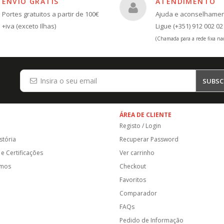
ENVIO GRÁTIS
ATENDIMENTO
Portes gratuitos a partir de 100€
Ajuda e aconselhame
+iva (exceto Ilhas)
Ligue (+351) 912 002 02
(Chamada para a rede fixa nac
SUBSC
ÁREA DE CLIENTE
Registo / Login
stória
Recuperar Password
e Certificações
Ver carrinho
amos
Checkout
Favoritos
Comparador
FAQs
Pedido de Informação