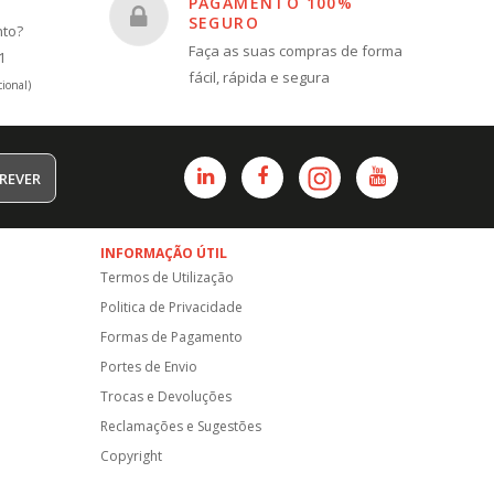
PAGAMENTO 100%
SEGURO
nto?
Faça as suas compras de forma
1
fácil, rápida e segura
ional)
REVER
INFORMAÇÃO ÚTIL
Termos de Utilização
Politica de Privacidade
Formas de Pagamento
Portes de Envio
Trocas e Devoluções
Reclamações e Sugestões
Copyright