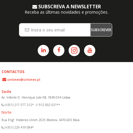
SUBSCREVA A NEWSLETTER
Receba as últimas novidades e promoções.
SUBSCREVER
CONTACTOS
sintimex@sintimex.pt
Sede
Av. Infante D. Henrique Lote 9B, 1849-034 Lisboa
(+351) 217 577 212*
//
912 002 021**
Norte
Rua Engº. Frederico Ulrich 2025 Moreira, 4470-605 Maia
(+351) 229 419 084*