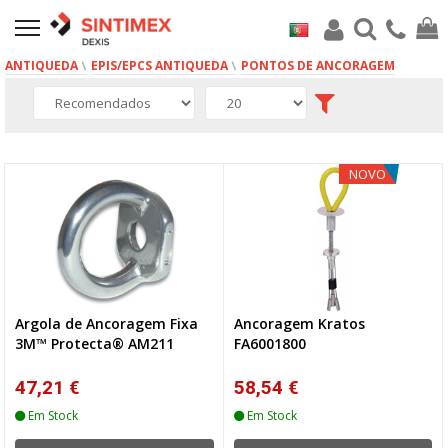
ANTIQUEDA
EPIS/EPCS ANTIQUEDA
PONTOS DE ANCORAGEM
11 produto(s)
NOVO
Argola de Ancoragem Fixa
Ancoragem Kratos
3M™ Protecta® AM211
FA6001800
47,21 €
58,54 €
Em Stock
Em Stock