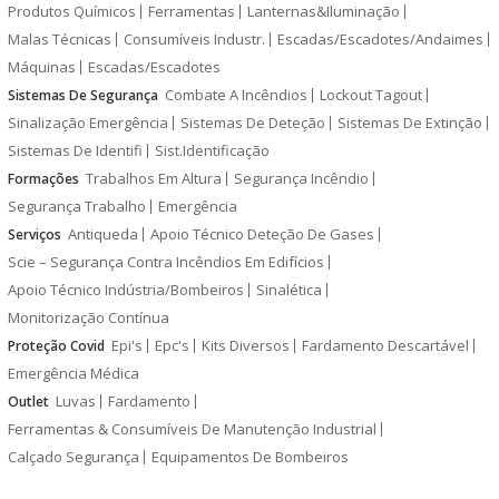
Produtos Químicos
Ferramentas
Lanternas&Iluminação
Malas Técnicas
Consumíveis Industr.
Escadas/Escadotes/Andaimes
Máquinas
Escadas/Escadotes
Combate A Incêndios
Lockout Tagout
Sistemas De Segurança
Sinalização Emergência
Sistemas De Deteção
Sistemas De Extinção
Sistemas De Identifi
Sist.Identificação
Trabalhos Em Altura
Segurança Incêndio
Formações
Segurança Trabalho
Emergência
Antiqueda
Apoio Técnico Deteção De Gases
Serviços
Scie – Segurança Contra Incêndios Em Edifícios
Apoio Técnico Indústria/Bombeiros
Sinalética
Monitorização Contínua
Epi's
Epc's
Kits Diversos
Fardamento Descartável
Proteção Covid
Emergência Médica
Luvas
Fardamento
Outlet
Ferramentas & Consumíveis De Manutenção Industrial
Calçado Segurança
Equipamentos De Bombeiros