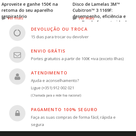
Aproveite e ganhe 150€ na
Disco de Lamelas 3M™
retoma do seu aparelho
Cubitron™ 3 1169F:
respiratório
desempenho, eficiência e
ver mais
ver mais
escolha do formato ideal
DEVOLUÇÃO OU TROCA
15 dias para trocar ou devolver
ENVIO GRÁTIS
Portes gratuitos a partir de 100€ +iva (exceto Ilhas)
ATENDIMENTO
Ajuda e aconselhamento?
Ligue (+351) 912 002 021
(Chamada para a rede fixa nacional)
PAGAMENTO 100% SEGURO
Faça as suas compras de forma fácil, rápida e
segura