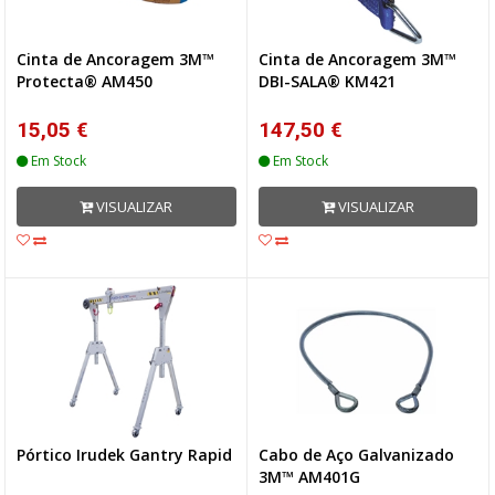
Cinta de Ancoragem 3M™
Cinta de Ancoragem 3M™
Protecta® AM450
DBI-SALA® KM421
15,05 €
147,50 €
Em Stock
Em Stock
VISUALIZAR
VISUALIZAR
Pórtico Irudek Gantry Rapid
Cabo de Aço Galvanizado
3M™ AM401G