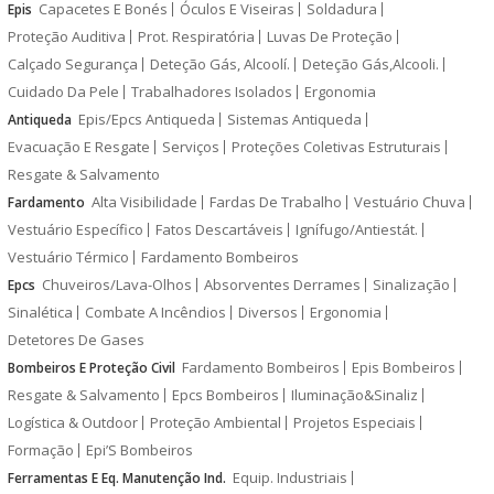
Capacetes E Bonés
Óculos E Viseiras
Soldadura
Epis
Proteção Auditiva
Prot. Respiratória
Luvas De Proteção
Calçado Segurança
Deteção Gás, Alcoolí.
Deteção Gás,Alcooli.
Cuidado Da Pele
Trabalhadores Isolados
Ergonomia
Epis/Epcs Antiqueda
Sistemas Antiqueda
Antiqueda
Evacuação E Resgate
Serviços
Proteções Coletivas Estruturais
Resgate & Salvamento
Alta Visibilidade
Fardas De Trabalho
Vestuário Chuva
Fardamento
Vestuário Específico
Fatos Descartáveis
Ignífugo/Antiestát.
Vestuário Térmico
Fardamento Bombeiros
Chuveiros/Lava-Olhos
Absorventes Derrames
Sinalização
Epcs
Sinalética
Combate A Incêndios
Diversos
Ergonomia
Detetores De Gases
Fardamento Bombeiros
Epis Bombeiros
Bombeiros E Proteção Civil
Resgate & Salvamento
Epcs Bombeiros
Iluminação&Sinaliz
Logística & Outdoor
Proteção Ambiental
Projetos Especiais
Formação
Epi’S Bombeiros
Equip. Industriais
Ferramentas E Eq. Manutenção Ind.