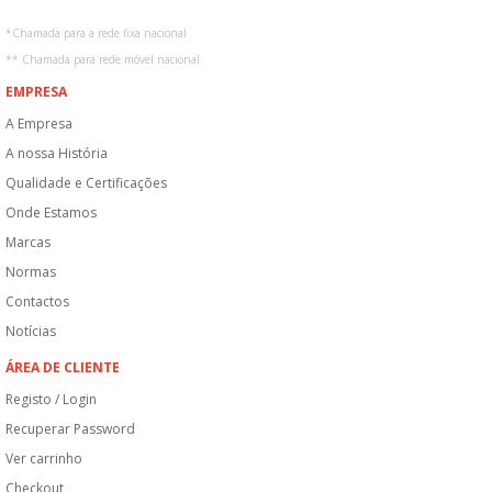
*
Chamada para a rede fixa nacional
**
Chamada para rede móvel nacional
EMPRESA
A Empresa
A nossa História
Qualidade e Certificações
Onde Estamos
Marcas
Normas
Contactos
Notícias
ÁREA DE CLIENTE
Registo / Login
Recuperar Password
Ver carrinho
Checkout