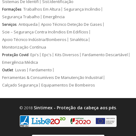
Sistemas De Identifi
Sist.Identificação
Trabalhos Em Altura
Segurança Incêndio
Formações
Segurança Trabalho
Emergência
Antiqueda
Apoio Técnico Deteção De Gases
Serviços
Scie – Segurança Contra Incêndios Em Edifícios
Apoio Técnico Indústria/Bombeiros
Sinalética
Monitorização Contínua
Epi's
Epc's
Kits Diversos
Fardamento Descartável
Proteção Covid
Emergência Médica
Luvas
Fardamento
Outlet
Ferramentas & Consumíveis De Manutenção Industrial
Calçado Segurança
Equipamentos De Bombeiros
Sintimex - Proteção da cabeça aos pés
© 2018
.