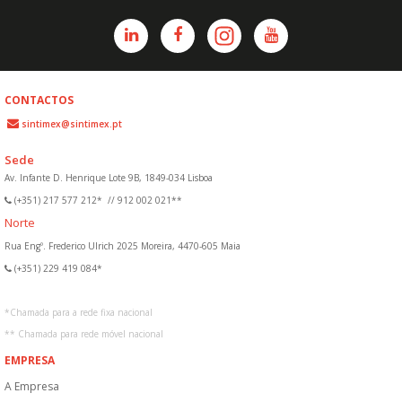
CONTACTOS
sintimex@sintimex.pt
Sede
Av. Infante D. Henrique Lote 9B, 1849-034 Lisboa
(+351) 217 577 212*
//
912 002 021**
Norte
Rua Engº. Frederico Ulrich 2025 Moreira, 4470-605 Maia
(+351) 229 419 084*
*
Chamada para a rede fixa nacional
**
Chamada para rede móvel nacional
EMPRESA
A Empresa