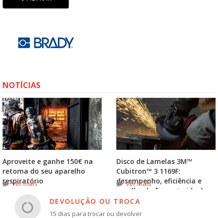
NOTÍCIAS
Aproveite e ganhe 150€ na
Disco de Lamelas 3M™
retoma do seu aparelho
Cubitron™ 3 1169F:
respiratório
desempenho, eficiência e
ver mais
ver mais
escolha do formato ideal
DEVOLUÇÃO OU TROCA
15 dias para trocar ou devolver