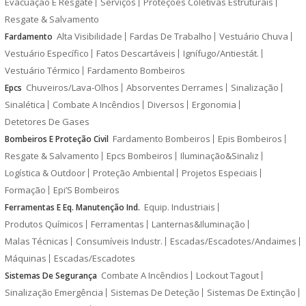
Evacuação E Resgate
Serviços
Proteções Coletivas Estruturais
Resgate & Salvamento
Alta Visibilidade
Fardas De Trabalho
Vestuário Chuva
Fardamento
Vestuário Específico
Fatos Descartáveis
Ignífugo/Antiestát.
Vestuário Térmico
Fardamento Bombeiros
Chuveiros/Lava-Olhos
Absorventes Derrames
Sinalização
Epcs
Sinalética
Combate A Incêndios
Diversos
Ergonomia
Detetores De Gases
Fardamento Bombeiros
Epis Bombeiros
Bombeiros E Proteção Civil
Resgate & Salvamento
Epcs Bombeiros
Iluminação&Sinaliz
Logística & Outdoor
Proteção Ambiental
Projetos Especiais
Formação
Epi’S Bombeiros
Equip. Industriais
Ferramentas E Eq. Manutenção Ind.
Produtos Químicos
Ferramentas
Lanternas&Iluminação
Malas Técnicas
Consumíveis Industr.
Escadas/Escadotes/Andaimes
Máquinas
Escadas/Escadotes
Combate A Incêndios
Lockout Tagout
Sistemas De Segurança
Sinalização Emergência
Sistemas De Deteção
Sistemas De Extinção