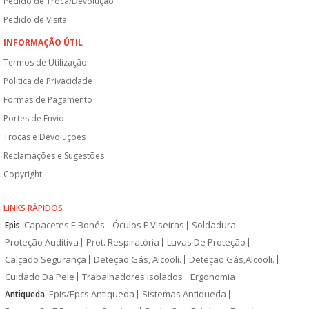
Pedido de Troca/Devolução
Pedido de Visita
INFORMAÇÃO ÚTIL
Termos de Utilização
Politica de Privacidade
Formas de Pagamento
Portes de Envio
Trocas e Devoluções
Reclamações e Sugestões
Copyright
LINKS RÁPIDOS
Capacetes E Bonés
Óculos E Viseiras
Soldadura
Epis
Proteção Auditiva
Prot. Respiratória
Luvas De Proteção
Calçado Segurança
Deteção Gás, Alcoolí.
Deteção Gás,Alcooli.
Cuidado Da Pele
Trabalhadores Isolados
Ergonomia
Epis/Epcs Antiqueda
Sistemas Antiqueda
Antiqueda