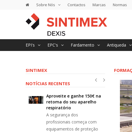
Sobre Nós
Contactos
Marcas
Normas
EPI's
EPC's
Fardamento
Antiqueda
SINTIMEX
FORMA
NOTÍCIAS RECENTES
o prevenir
Aproveite e ganhe 150€ na
Ha
re humanos
retoma do seu aparelho
o 
respiratório
 associado
O r
A segurança dos
vírus no
ao 
profissionais começa com
hamar a
nav
equipamentos de proteção
risco
ate