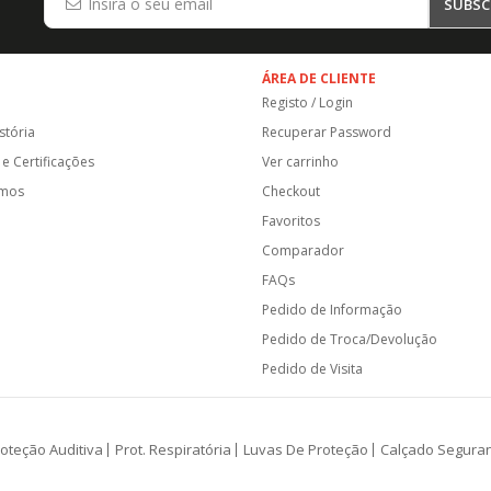
SUBSC
ÁREA DE CLIENTE
Registo / Login
stória
Recuperar Password
e Certificações
Ver carrinho
amos
Checkout
Favoritos
Comparador
FAQs
Pedido de Informação
Pedido de Troca/Devolução
Pedido de Visita
oteção Auditiva
Prot. Respiratória
Luvas De Proteção
Calçado Segura