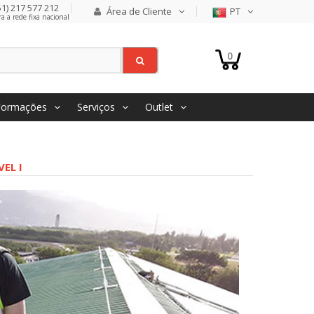
1) 217 577 212
Área de Cliente
PT
 a rede fixa nacional
0
Formações
Serviços
Outlet
EL I
Hantavírus, como prevenir
o contágio entre humanos
O recente alerta associado
ao caso de Hantavírus no
navio voltou a chamar a
atenção para um risco