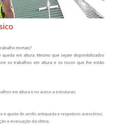
biológico frequentemente
subestimado em contextos
profissionais, a exposição
sico
indireta a partículas
contaminadas em espaços
fechados.
trabalho mortais?
ver mais
de queda em altura. Mesmo que sejam disponibilizados
re os trabalhos em altura e os riscos que lhe estão
Higiene das mãos no
trabalho: prevenção,
segurança e proteção das
equipas
No Dia Mundial da Higiene
alhos em altura e no aceso a estruturas;
das Mãos, reforçamos a
importância de um gesto
simples, mas essencial na
ção e ajuste do arnês antiqueda e respetivos acessórios;
prevenção de riscos no local
ção e evacuação da vítima.
de trabalho: a correta
higienização das mãos.