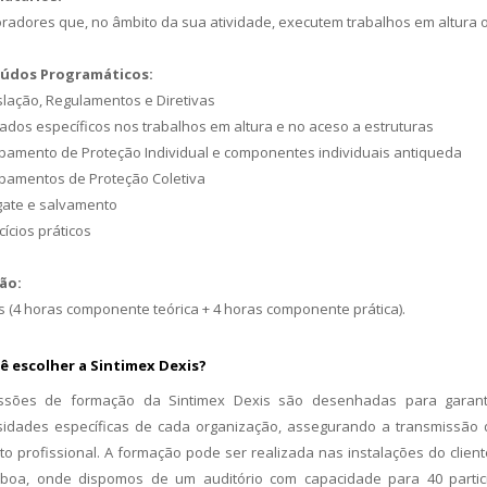
ver mais
radores que, no âmbito da sua atividade, executem trabalhos em altura 
 mais
údos Programáticos:
islação, Regulamentos e Diretivas
dados específicos nos trabalhos em altura e no aceso a estruturas
ipamento de Proteção Individual e componentes individuais antiqueda
ipamentos de Proteção Coletiva
gate e salvamento
cícios práticos
ão:
s (4 horas componente teórica + 4 horas componente prática).
ê escolher a Sintimex Dexis?
ssões de formação da Sintimex Dexis são desenhadas para garant
idades específicas de cada organização, assegurando a transmissão d
to profissional. A formação pode ser realizada nas instalações do clie
sboa, onde dispomos de um auditório com capacidade para 40 partic