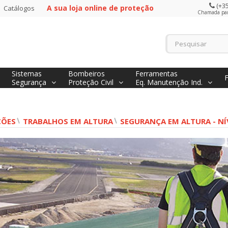
(+35
A sua loja online de proteção
Catálogos
Chamada para
Sistemas
Bombeiros
Ferramentas
Segurança
Proteção Civil
Eq. Manutenção Ind.
ÇÕES
TRABALHOS EM ALTURA
SEGURANÇA EM ALTURA - NÍV
ntavírus, como prevenir
Aproveite e ganhe 150€ na
contágio entre humanos
retoma do seu aparelho
respiratório
ecente alerta associado
A segurança dos
caso de Hantavírus no
profissionais começa com
io voltou a chamar a
equipamentos de proteção
nção para um risco