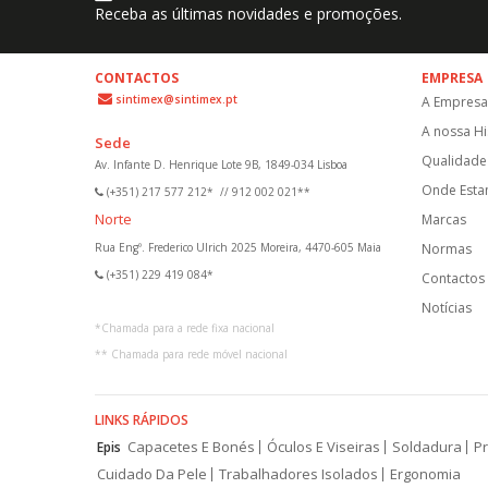
Receba as últimas novidades e promoções.
CONTACTOS
EMPRESA
sintimex@sintimex.pt
A Empresa
A nossa Hi
Sede
Qualidade 
Av. Infante D. Henrique Lote 9B, 1849-034 Lisboa
Onde Est
(+351) 217 577 212*
//
912 002 021**
Norte
Marcas
Rua Engº. Frederico Ulrich 2025 Moreira, 4470-605 Maia
Normas
(+351) 229 419 084*
Contactos
Notícias
*
Chamada para a rede fixa nacional
**
Chamada para rede móvel nacional
LINKS RÁPIDOS
Capacetes E Bonés
Óculos E Viseiras
Soldadura
Pr
Epis
Cuidado Da Pele
Trabalhadores Isolados
Ergonomia