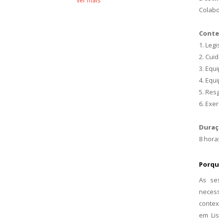
ver mais
Colabo
ver
Conte
1. Leg
2. Cui
3. Equ
4. Equ
5. Res
6. Exer
Duraç
8 hora
Porqu
As se
necess
contex
em Li