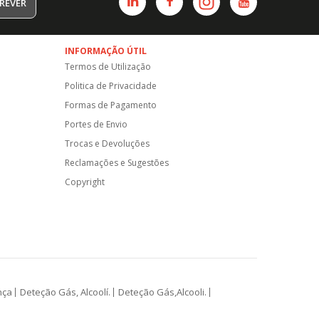
REVER
INFORMAÇÃO ÚTIL
Termos de Utilização
Politica de Privacidade
Formas de Pagamento
Portes de Envio
Trocas e Devoluções
Reclamações e Sugestões
Copyright
nça
Deteção Gás, Alcoolí.
Deteção Gás,Alcooli.