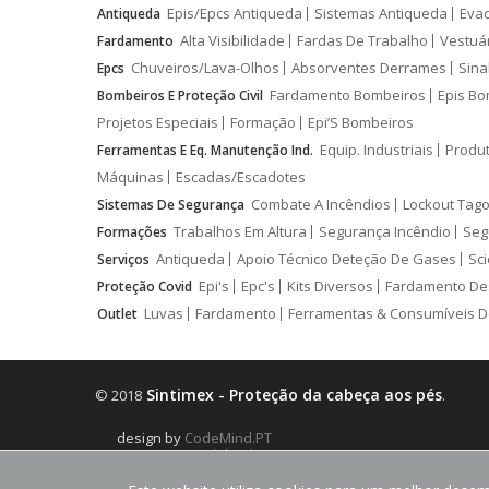
Epis/Epcs Antiqueda
Sistemas Antiqueda
Eva
Antiqueda
Alta Visibilidade
Fardas De Trabalho
Vestuá
Fardamento
Chuveiros/Lava-Olhos
Absorventes Derrames
Sina
Epcs
Fardamento Bombeiros
Epis Bo
Bombeiros E Proteção Civil
Projetos Especiais
Formação
Epi’S Bombeiros
Equip. Industriais
Produ
Ferramentas E Eq. Manutenção Ind.
Máquinas
Escadas/Escadotes
Combate A Incêndios
Lockout Tago
Sistemas De Segurança
Trabalhos Em Altura
Segurança Incêndio
Seg
Formações
Antiqueda
Apoio Técnico Deteção De Gases
Sci
Serviços
Epi's
Epc's
Kits Diversos
Fardamento De
Proteção Covid
Luvas
Fardamento
Ferramentas & Consumíveis D
Outlet
Sintimex - Proteção da cabeça aos pés
© 2018
.
design by
CodeMind.PT
Parceiro Digital desde 2018 Top 5% PME