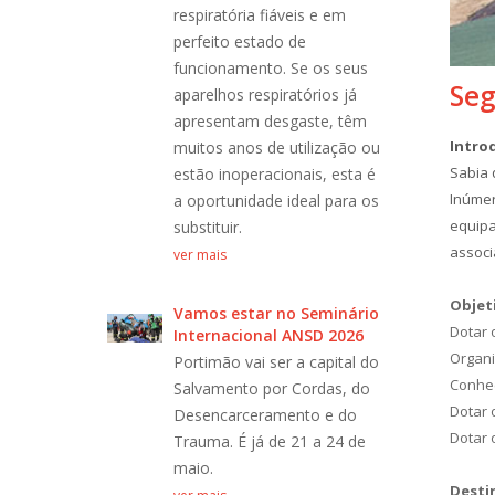
respiratória fiáveis e em
ntemente
bio
perfeito estado de
contextos
su
funcionamento. Se os seus
exposição
pro
Seg
aparelhos respiratórios já
las
ind
apresentam desgaste, têm
m espaços
co
Intro
muitos anos de utilização ou
fec
Sabia 
estão inoperacionais, esta é
ver
Inúmer
a oportunidade ideal para os
equipa
substituir.
os no
Hi
associ
ver mais
nção,
tr
oteção das
se
eq
Objet
Vamos estar no Seminário
a Higiene
No 
Dotar 
Internacional ANSD 2026
çamos a
da
Organi
Portimão vai ser a capital do
um gesto
im
Conhec
Salvamento por Cordas, do
encial na
sim
Dotar 
Desencarceramento e do
os no local
pre
Dotar 
Trauma. É já de 21 a 24 de
rreta
de 
maio.
 mãos.
hig
Desti