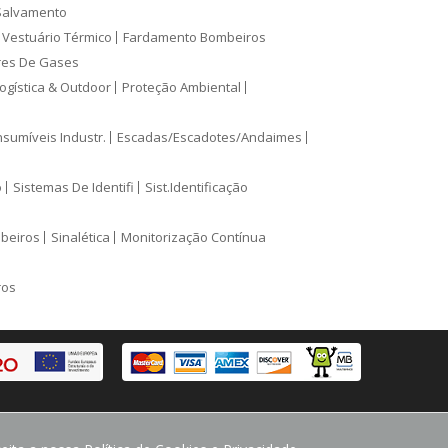
Salvamento
Vestuário Térmico
Fardamento Bombeiros
res De Gases
ogística & Outdoor
Proteção Ambiental
sumíveis Industr.
Escadas/Escadotes/Andaimes
o
Sistemas De Identifi
Sist.Identificação
mbeiros
Sinalética
Monitorização Contínua
ros