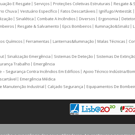
cuação E Resgate
Serviços
Proteções Coletivas Estruturais
Resgate & 
rio Chuva
Vestuário Específico
Fatos Descartáveis
Ignífugo/Antiestát.
lização
Sinalética
Combate A Incêndios
Diversos
Ergonomia
Deteto
mbeiros
Resgate & Salvamento
Epcs Bombeiros
Iluminação&Sinaliz
L
tos Químicos
Ferramentas
Lanternas&Iluminação
Malas Técnicas
Con
ut
Sinalização Emergência
Sistemas De Deteção
Sistemas De Extinçã
urança Trabalho
Emergência
e – Segurança Contra Incêndios Em Edifícios
Apoio Técnico Indústria/Bo
scartável
Emergência Médica
e Manutenção Industrial
Calçado Segurança
Equipamentos De Bombei