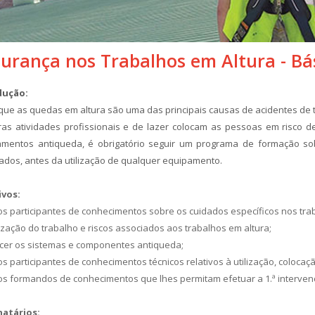
respiratória fiáveis e em
lógico frequentemente
perfeito estado de
bestimado em contextos
funcionamento. Se os seus
fissionais, a exposição
urança nos Trabalhos em Altura - Bá
aparelhos respiratórios já
ireta a partículas
apresentam desgaste, têm
ntaminadas em espaços
dução:
muitos anos de utilização ou
hados.
que as quedas em altura são uma das principais causas de acidentes de 
estão inoperacionais, esta é
 mais
as atividades profissionais e de lazer colocam as pessoas em risco 
a oportunidade ideal para os
mentos antiqueda, é obrigatório seguir um programa de formação sob
substituir.
giene das mãos no
ados, antes da utilização de qualquer equipamento.
ver mais
abalho: prevenção,
gurança e proteção das
uipas
ivos:
Vamos estar no Seminário
Dia Mundial da Higiene
os participantes de conhecimentos sobre os cuidados específicos nos trab
Internacional ANSD 2026
s Mãos, reforçamos a
zação do trabalho e riscos associados aos trabalhos em altura;
Portimão vai ser a capital do
portância de um gesto
er os sistemas e componentes antiqueda;
Salvamento por Cordas, do
ples, mas essencial na
os participantes de conhecimentos técnicos relativos à utilização, coloca
Desencarceramento e do
venção de riscos no local
os formandos de conhecimentos que lhes permitam efetuar a 1.ª interven
Trauma. É já de 21 a 24 de
trabalho: a correta
maio.
ienização das mãos.
natários: