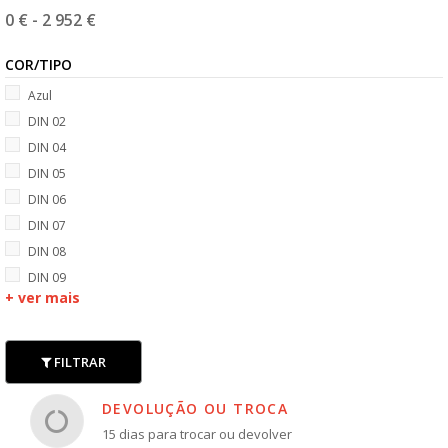
0 €
-
2 952 €
COR/TIPO
Azul
DIN 02
DIN 04
DIN 05
DIN 06
DIN 07
DIN 08
DIN 09
+ ver mais
FILTRAR
DEVOLUÇÃO OU TROCA
15 dias para trocar ou devolver