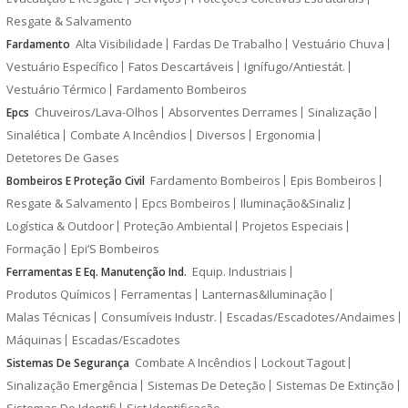
Resgate & Salvamento
Alta Visibilidade
Fardas De Trabalho
Vestuário Chuva
Fardamento
Vestuário Específico
Fatos Descartáveis
Ignífugo/Antiestát.
Vestuário Térmico
Fardamento Bombeiros
Chuveiros/Lava-Olhos
Absorventes Derrames
Sinalização
Epcs
Sinalética
Combate A Incêndios
Diversos
Ergonomia
Detetores De Gases
Fardamento Bombeiros
Epis Bombeiros
Bombeiros E Proteção Civil
Resgate & Salvamento
Epcs Bombeiros
Iluminação&Sinaliz
Logística & Outdoor
Proteção Ambiental
Projetos Especiais
Formação
Epi’S Bombeiros
Equip. Industriais
Ferramentas E Eq. Manutenção Ind.
Produtos Químicos
Ferramentas
Lanternas&Iluminação
Malas Técnicas
Consumíveis Industr.
Escadas/Escadotes/Andaimes
Máquinas
Escadas/Escadotes
Combate A Incêndios
Lockout Tagout
Sistemas De Segurança
Sinalização Emergência
Sistemas De Deteção
Sistemas De Extinção