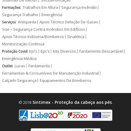
Sistemas De Identifi
Sist.Identificação
Trabalhos Em Altura
Segurança Incêndio
Formações
Segurança Trabalho
Emergência
Antiqueda
Apoio Técnico Deteção De Gases
Serviços
Scie – Segurança Contra Incêndios Em Edifícios
Apoio Técnico Indústria/Bombeiros
Sinalética
Monitorização Contínua
Epi's
Epc's
Kits Diversos
Fardamento Descartável
Proteção Covid
Emergência Médica
Luvas
Fardamento
Outlet
Ferramentas & Consumíveis De Manutenção Industrial
Calçado Segurança
Equipamentos De Bombeiros
Sintimex - Proteção da cabeça aos pés
© 2018
.