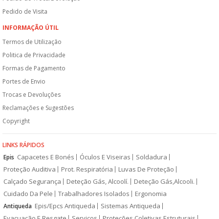
Pedido de Visita
INFORMAÇÃO ÚTIL
Termos de Utilização
Politica de Privacidade
Formas de Pagamento
Portes de Envio
Trocas e Devoluções
Reclamações e Sugestões
Copyright
LINKS RÁPIDOS
Capacetes E Bonés
Óculos E Viseiras
Soldadura
Epis
Proteção Auditiva
Prot. Respiratória
Luvas De Proteção
Calçado Segurança
Deteção Gás, Alcoolí.
Deteção Gás,Alcooli.
Cuidado Da Pele
Trabalhadores Isolados
Ergonomia
Epis/Epcs Antiqueda
Sistemas Antiqueda
Antiqueda
Evacuação E Resgate
Serviços
Proteções Coletivas Estruturais