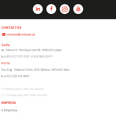
CONTACTOS
sintimex@sintimex.pt
Sede
Av. Infante D. Henrique Lote 9B, 1849-034 Lisboa
(+351) 217 577 212*
//
912 002 021**
Norte
Rua Engº. Frederico Ulrich 2025 Moreira, 4470-605 Maia
(+351) 229 419 084*
*
Chamada para a rede fixa nacional
**
Chamada para rede móvel nacional
EMPRESA
A Empresa