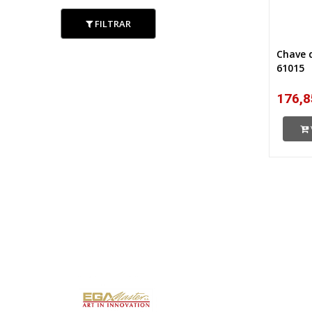
FILTRAR
Chave 
61015
176,8