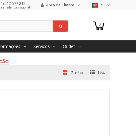
1) 217 577 212
Área de Cliente
PT
 a rede fixa nacional
0
Formações
Serviços
Outlet
ÇÃO
Grelha
Lista