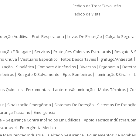
Pedido de Troca/Devolução
Pedido de Visita
oteção Auditiva
Prot. Respiratória
Luvas De Proteção
Calçado Segura
cuação E Resgate
Serviços
Proteções Coletivas Estruturais
Resgate & 
rio Chuva
Vestuário Específico
Fatos Descartáveis
Ignífugo/Antiestát.
lização
Sinalética
Combate A Incêndios
Diversos
Ergonomia
Deteto
mbeiros
Resgate & Salvamento
Epcs Bombeiros
Iluminação&Sinaliz
L
tos Químicos
Ferramentas
Lanternas&Iluminação
Malas Técnicas
Con
ut
Sinalização Emergência
Sistemas De Deteção
Sistemas De Extinçã
urança Trabalho
Emergência
e – Segurança Contra Incêndios Em Edifícios
Apoio Técnico Indústria/Bo
scartável
Emergência Médica
e Manutenção Industrial
Calçado Segurança
Equipamentos De Bombei