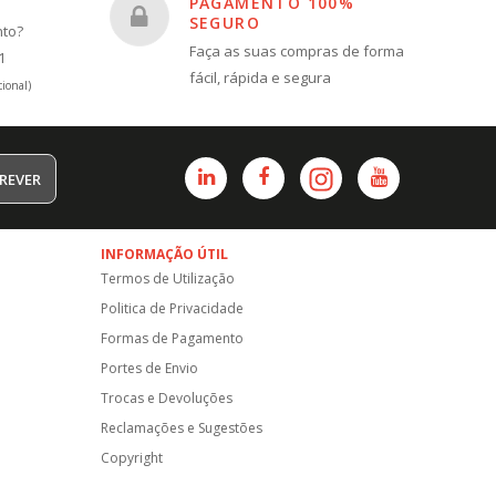
PAGAMENTO 100%
SEGURO
nto?
Faça as suas compras de forma
1
fácil, rápida e segura
ional)
REVER
INFORMAÇÃO ÚTIL
Termos de Utilização
Politica de Privacidade
Formas de Pagamento
Portes de Envio
Trocas e Devoluções
Reclamações e Sugestões
Copyright