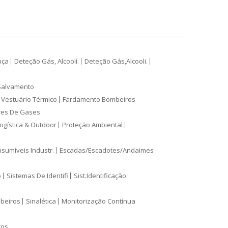
nça
Deteção Gás, Alcoolí.
Deteção Gás,Alcooli.
Salvamento
Vestuário Térmico
Fardamento Bombeiros
res De Gases
ogística & Outdoor
Proteção Ambiental
sumíveis Industr.
Escadas/Escadotes/Andaimes
o
Sistemas De Identifi
Sist.Identificação
mbeiros
Sinalética
Monitorização Contínua
ros