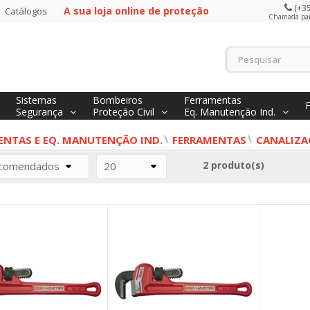
(+35
A sua loja online de proteção
Catálogos
Chamada para
Sistemas
Bombeiros
Ferramentas
Segurança
Proteção Civil
Eq. Manutenção Ind.
ENTAS E EQ. MANUTENÇÃO IND.
FERRAMENTAS
CANALIZA
2 produto(s)
comendados
20