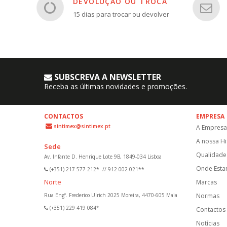
DEVOLUÇÃO OU TROCA
15 dias para trocar ou devolver
SUBSCREVA A NEWSLETTER
Receba as últimas novidades e promoções.
CONTACTOS
EMPRESA
sintimex@sintimex.pt
A Empresa
A nossa Hi
Sede
Qualidade 
Av. Infante D. Henrique Lote 9B, 1849-034 Lisboa
Onde Est
(+351) 217 577 212*
//
912 002 021**
Norte
Marcas
Rua Engº. Frederico Ulrich 2025 Moreira, 4470-605 Maia
Normas
(+351) 229 419 084*
Contactos
Notícias