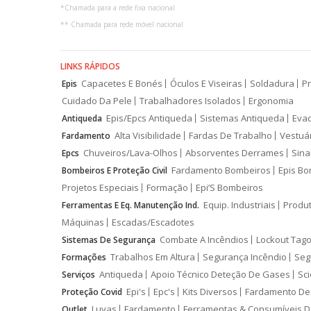
*
Chamada para a rede fixa nacional
**
Chamada para rede móvel nacional
LINKS RÁPIDOS
Capacetes E Bonés
Óculos E Viseiras
Soldadura
Pr
Epis
Cuidado Da Pele
Trabalhadores Isolados
Ergonomia
Epis/Epcs Antiqueda
Sistemas Antiqueda
Eva
Antiqueda
Alta Visibilidade
Fardas De Trabalho
Vestuá
Fardamento
Chuveiros/Lava-Olhos
Absorventes Derrames
Sina
Epcs
Fardamento Bombeiros
Epis Bo
Bombeiros E Proteção Civil
Projetos Especiais
Formação
Epi’S Bombeiros
Equip. Industriais
Produ
Ferramentas E Eq. Manutenção Ind.
Máquinas
Escadas/Escadotes
Combate A Incêndios
Lockout Tago
Sistemas De Segurança
Trabalhos Em Altura
Segurança Incêndio
Seg
Formações
Antiqueda
Apoio Técnico Deteção De Gases
Sci
Serviços
Epi's
Epc's
Kits Diversos
Fardamento De
Proteção Covid
Luvas
Fardamento
Ferramentas & Consumíveis D
Outlet