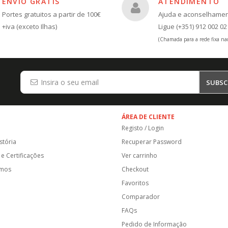
ENVIO GRÁTIS
ATENDIMENTO
Portes gratuitos a partir de 100€
Ajuda e aconselhame
+iva (exceto Ilhas)
Ligue (+351) 912 002 02
(Chamada para a rede fixa nac
SUBSC
ÁREA DE CLIENTE
Registo / Login
stória
Recuperar Password
e Certificações
Ver carrinho
amos
Checkout
Favoritos
Comparador
FAQs
Pedido de Informação