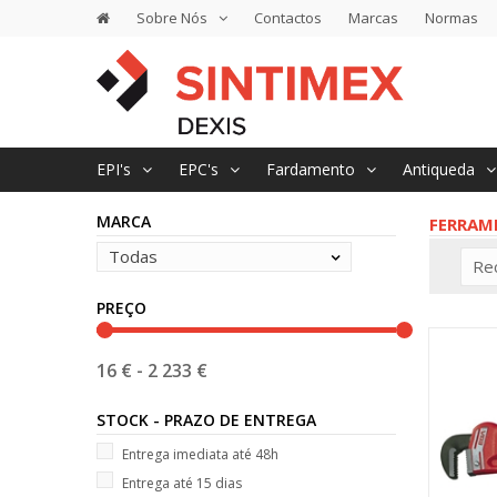
Sobre Nós
Contactos
Marcas
Normas
EPI's
EPC's
Fardamento
Antiqueda
MARCA
FERRAM
Todas
Re
PREÇO
16 €
-
2 233 €
STOCK - PRAZO DE ENTREGA
Entrega imediata até 48h
Entrega até 15 dias