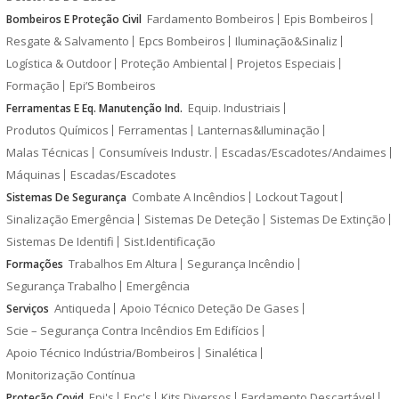
Fardamento Bombeiros
Epis Bombeiros
Bombeiros E Proteção Civil
Resgate & Salvamento
Epcs Bombeiros
Iluminação&Sinaliz
Logística & Outdoor
Proteção Ambiental
Projetos Especiais
Formação
Epi’S Bombeiros
Equip. Industriais
Ferramentas E Eq. Manutenção Ind.
Produtos Químicos
Ferramentas
Lanternas&Iluminação
Malas Técnicas
Consumíveis Industr.
Escadas/Escadotes/Andaimes
Máquinas
Escadas/Escadotes
Combate A Incêndios
Lockout Tagout
Sistemas De Segurança
Sinalização Emergência
Sistemas De Deteção
Sistemas De Extinção
Sistemas De Identifi
Sist.Identificação
Trabalhos Em Altura
Segurança Incêndio
Formações
Segurança Trabalho
Emergência
Antiqueda
Apoio Técnico Deteção De Gases
Serviços
Scie – Segurança Contra Incêndios Em Edifícios
Apoio Técnico Indústria/Bombeiros
Sinalética
Monitorização Contínua
Epi's
Epc's
Kits Diversos
Fardamento Descartável
Proteção Covid