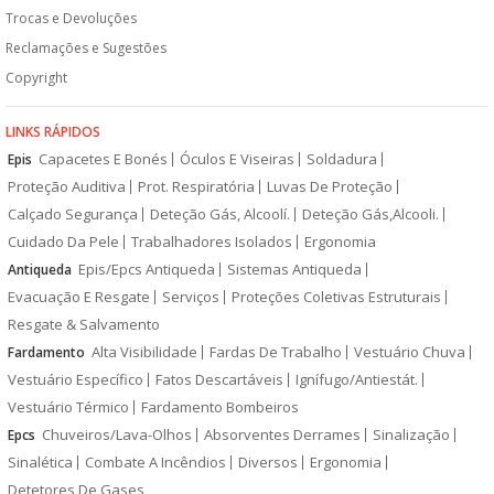
Trocas e Devoluções
Reclamações e Sugestões
Copyright
LINKS RÁPIDOS
Capacetes E Bonés
Óculos E Viseiras
Soldadura
Epis
Proteção Auditiva
Prot. Respiratória
Luvas De Proteção
Calçado Segurança
Deteção Gás, Alcoolí.
Deteção Gás,Alcooli.
Cuidado Da Pele
Trabalhadores Isolados
Ergonomia
Epis/Epcs Antiqueda
Sistemas Antiqueda
Antiqueda
Evacuação E Resgate
Serviços
Proteções Coletivas Estruturais
Resgate & Salvamento
Alta Visibilidade
Fardas De Trabalho
Vestuário Chuva
Fardamento
Vestuário Específico
Fatos Descartáveis
Ignífugo/Antiestát.
Vestuário Térmico
Fardamento Bombeiros
Chuveiros/Lava-Olhos
Absorventes Derrames
Sinalização
Epcs
Sinalética
Combate A Incêndios
Diversos
Ergonomia
Detetores De Gases