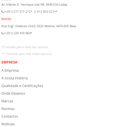
Av. Infante D. Henrique Lote 9B, 1849-034 Lisboa
(+351) 217 577 212*
//
912 002 021**
Norte
Rua Engº. Frederico Ulrich 2025 Moreira, 4470-605 Maia
(+351) 229 419 084*
*
Chamada para a rede fixa nacional
**
Chamada para rede móvel nacional
EMPRESA
A Empresa
A nossa História
Qualidade e Certificações
Onde Estamos
Marcas
Normas
Contactos
Notícias