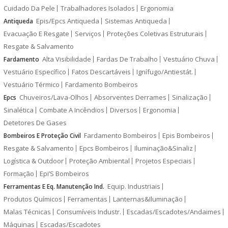
Cuidado Da Pele
Trabalhadores Isolados
Ergonomia
Epis/Epcs Antiqueda
Sistemas Antiqueda
Antiqueda
Evacuação E Resgate
Serviços
Proteções Coletivas Estruturais
Resgate & Salvamento
Alta Visibilidade
Fardas De Trabalho
Vestuário Chuva
Fardamento
Vestuário Específico
Fatos Descartáveis
Ignífugo/Antiestát.
Vestuário Térmico
Fardamento Bombeiros
Chuveiros/Lava-Olhos
Absorventes Derrames
Sinalização
Epcs
Sinalética
Combate A Incêndios
Diversos
Ergonomia
Detetores De Gases
Fardamento Bombeiros
Epis Bombeiros
Bombeiros E Proteção Civil
Resgate & Salvamento
Epcs Bombeiros
Iluminação&Sinaliz
Logística & Outdoor
Proteção Ambiental
Projetos Especiais
Formação
Epi’S Bombeiros
Equip. Industriais
Ferramentas E Eq. Manutenção Ind.
Produtos Químicos
Ferramentas
Lanternas&Iluminação
Malas Técnicas
Consumíveis Industr.
Escadas/Escadotes/Andaimes
Máquinas
Escadas/Escadotes