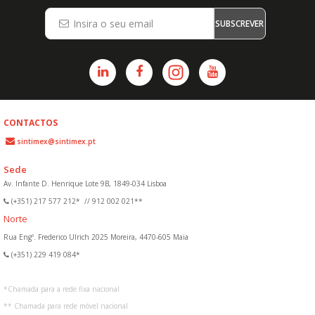
SUBSCREVER
CONTACTOS
sintimex@sintimex.pt
Sede
Av. Infante D. Henrique Lote 9B, 1849-034 Lisboa
(+351) 217 577 212*
//
912 002 021**
Norte
Rua Engº. Frederico Ulrich 2025 Moreira, 4470-605 Maia
(+351) 229 419 084*
*
Chamada para a rede fixa nacional
**
Chamada para rede móvel nacional