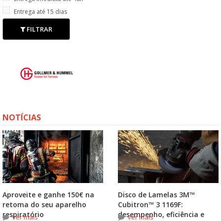
Entrega até 15 dias
FILTRAR
NOTÍCIAS
Aproveite e ganhe 150€ na
Disco de Lamelas 3M™
retoma do seu aparelho
Cubitron™ 3 1169F:
respiratório
desempenho, eficiência e
ver mais
ver mais