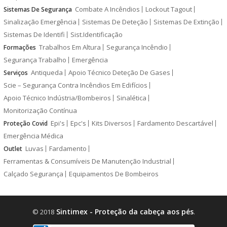
Combate A Incêndios
Lockout Tagout
Sistemas De Segurança
Sinalização Emergência
Sistemas De Deteção
Sistemas De Extinção
Sistemas De Identifi
Sist.Identificação
Trabalhos Em Altura
Segurança Incêndio
Formações
Segurança Trabalho
Emergência
Antiqueda
Apoio Técnico Deteção De Gases
Serviços
Scie – Segurança Contra Incêndios Em Edifícios
Apoio Técnico Indústria/Bombeiros
Sinalética
Monitorização Contínua
Epi's
Epc's
Kits Diversos
Fardamento Descartável
Proteção Covid
Emergência Médica
Luvas
Fardamento
Outlet
Ferramentas & Consumíveis De Manutenção Industrial
Calçado Segurança
Equipamentos De Bombeiros
Sintimex - Proteção da cabeça aos pés
© 2018
.