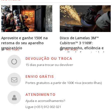
Aproveite e ganhe 150€ na
Disco de Lamelas 3M™
retoma do seu aparelho
Cubitron™ 3 1169F:
respiratório
desempenho, eficiência e
ver mais
ver mais
escolha do formato ideal
DEVOLUÇÃO OU TROCA
15 dias para trocar ou devolver
ENVIO GRÁTIS
Portes gratuitos a partir de 100€ +iva (exceto Ilhas)
ATENDIMENTO
Ajuda e aconselhamento?
Ligue (+351) 912 002 021