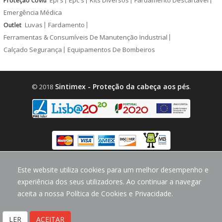
Proteção Covid
Emergência Médica
Luvas
Fardamento
Outlet
Ferramentas & Consumíveis De Manutenção Industrial
Calçado Segurança
Equipamentos De Bombeiros
Sintimex - Proteção da cabeça aos pés
© 2018
.
design by
CodeMind.PT
Este website utiliza cookies para um melhor desempenho e
Parceiro Digital desde 2018 Top 5% PME
experiência dos seus utilizadores. Ao continuar a navegar
aceita a nossa Política de Cookies e Privacidade.
LER
ACEITAR