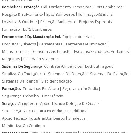
Fardamento Bombeiros
Epis Bombeiros
Bombeiros E Proteção Civil
Resgate & Salvamento
Epcs Bombeiros
Iluminação&Sinaliz
Logística & Outdoor
Proteção Ambiental
Projetos Especiais
Formação
Epi’S Bombeiros
Equip. Industriais
Ferramentas E Eq. Manutenção Ind.
Produtos Químicos
Ferramentas
Lanternas&Iluminação
Malas Técnicas
Consumíveis Industr.
Escadas/Escadotes/Andaimes
Máquinas
Escadas/Escadotes
Combate A Incêndios
Lockout Tagout
Sistemas De Segurança
Sinalização Emergência
Sistemas De Deteção
Sistemas De Extinção
Sistemas De Identifi
Sist.Identificação
Trabalhos Em Altura
Segurança Incêndio
Formações
Segurança Trabalho
Emergência
Antiqueda
Apoio Técnico Deteção De Gases
Serviços
Scie – Segurança Contra Incêndios Em Edifícios
Apoio Técnico Indústria/Bombeiros
Sinalética
Monitorização Contínua
Epi's
Epc's
Kits Diversos
Fardamento Descartável