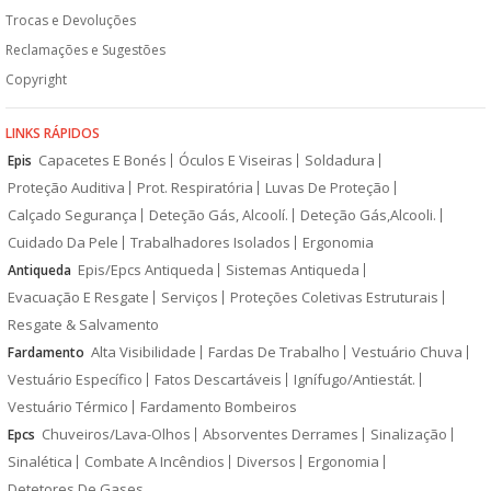
Trocas e Devoluções
Reclamações e Sugestões
Copyright
LINKS RÁPIDOS
Capacetes E Bonés
Óculos E Viseiras
Soldadura
Epis
Proteção Auditiva
Prot. Respiratória
Luvas De Proteção
Calçado Segurança
Deteção Gás, Alcoolí.
Deteção Gás,Alcooli.
Cuidado Da Pele
Trabalhadores Isolados
Ergonomia
Epis/Epcs Antiqueda
Sistemas Antiqueda
Antiqueda
Evacuação E Resgate
Serviços
Proteções Coletivas Estruturais
Resgate & Salvamento
Alta Visibilidade
Fardas De Trabalho
Vestuário Chuva
Fardamento
Vestuário Específico
Fatos Descartáveis
Ignífugo/Antiestát.
Vestuário Térmico
Fardamento Bombeiros
Chuveiros/Lava-Olhos
Absorventes Derrames
Sinalização
Epcs
Sinalética
Combate A Incêndios
Diversos
Ergonomia
Detetores De Gases