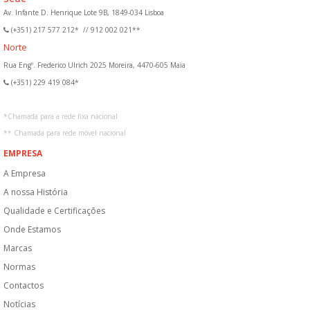
Av. Infante D. Henrique Lote 9B, 1849-034 Lisboa
(+351) 217 577 212*
//
912 002 021**
Norte
Rua Engº. Frederico Ulrich 2025 Moreira, 4470-605 Maia
(+351) 229 419 084*
*
Chamada para a rede fixa nacional
**
Chamada para rede móvel nacional
EMPRESA
A Empresa
A nossa História
Qualidade e Certificações
Onde Estamos
Marcas
Normas
Contactos
Notícias