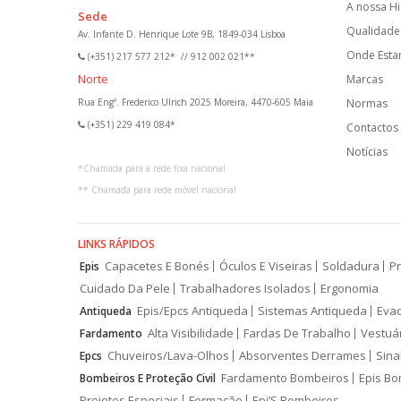
A nossa Hi
Sede
Qualidade 
Av. Infante D. Henrique Lote 9B, 1849-034 Lisboa
Onde Est
(+351) 217 577 212*
//
912 002 021**
Norte
Marcas
Rua Engº. Frederico Ulrich 2025 Moreira, 4470-605 Maia
Normas
(+351) 229 419 084*
Contactos
Notícias
*
Chamada para a rede fixa nacional
**
Chamada para rede móvel nacional
LINKS RÁPIDOS
Capacetes E Bonés
Óculos E Viseiras
Soldadura
Pr
Epis
Cuidado Da Pele
Trabalhadores Isolados
Ergonomia
Epis/Epcs Antiqueda
Sistemas Antiqueda
Eva
Antiqueda
Alta Visibilidade
Fardas De Trabalho
Vestuá
Fardamento
Chuveiros/Lava-Olhos
Absorventes Derrames
Sina
Epcs
Fardamento Bombeiros
Epis Bo
Bombeiros E Proteção Civil
Projetos Especiais
Formação
Epi’S Bombeiros