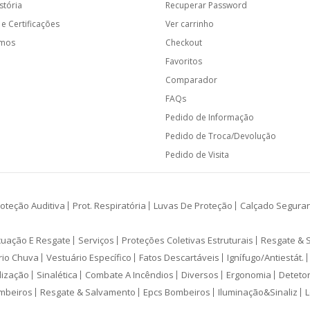
stória
Recuperar Password
e Certificações
Ver carrinho
amos
Checkout
Favoritos
Comparador
FAQs
Pedido de Informação
Pedido de Troca/Devolução
Pedido de Visita
oteção Auditiva
Prot. Respiratória
Luvas De Proteção
Calçado Segura
cuação E Resgate
Serviços
Proteções Coletivas Estruturais
Resgate & 
rio Chuva
Vestuário Específico
Fatos Descartáveis
Ignífugo/Antiestát.
lização
Sinalética
Combate A Incêndios
Diversos
Ergonomia
Deteto
mbeiros
Resgate & Salvamento
Epcs Bombeiros
Iluminação&Sinaliz
L