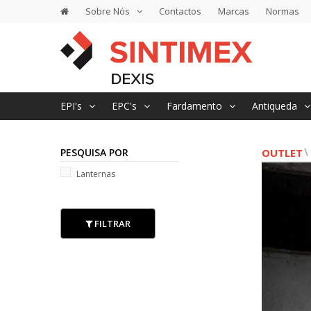
Sobre Nós
Contactos
Marcas
Normas
EPI's
EPC's
Fardamento
Antiqueda
PESQUISA POR
OUTLET
Lanternas
FILTRAR