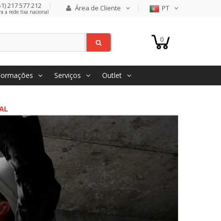
1) 217 577 212
Área de Cliente
PT
 a rede fixa nacional
0
Formações
Serviços
Outlet
AL