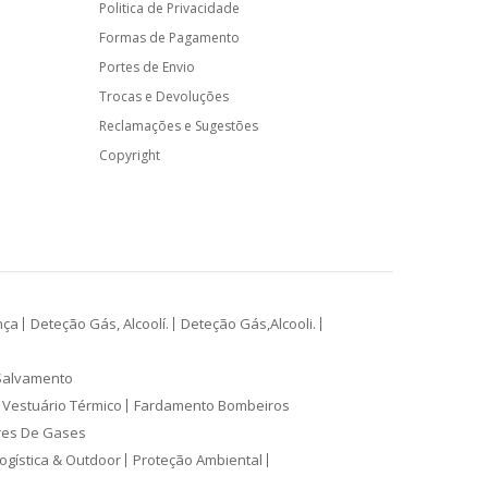
Politica de Privacidade
Formas de Pagamento
Portes de Envio
Trocas e Devoluções
Reclamações e Sugestões
Copyright
nça
Deteção Gás, Alcoolí.
Deteção Gás,Alcooli.
Salvamento
Vestuário Térmico
Fardamento Bombeiros
res De Gases
ogística & Outdoor
Proteção Ambiental