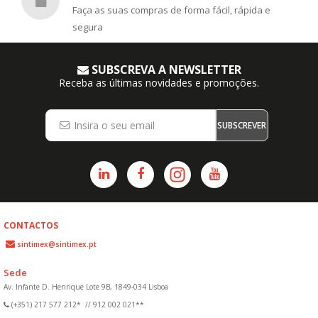
Faça as suas compras de forma fácil, rápida e
segura
SUBSCREVA A NEWSLETTER
Receba as últimas novidades e promoções.
SUBSCREVER
CONTACTOS
sintimex@sintimex.pt
Sede
Av. Infante D. Henrique Lote 9B, 1849-034 Lisboa
(+351) 217 577 212*
//
912 002 021**