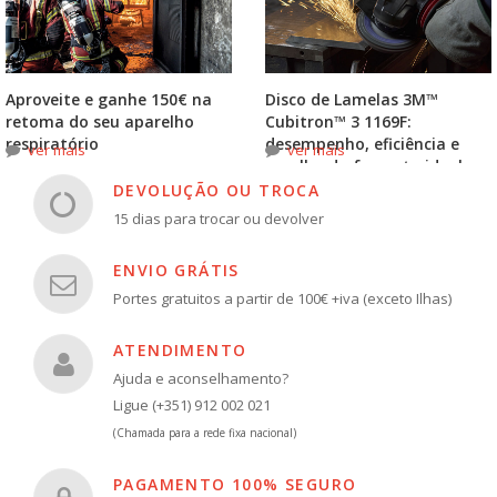
Aproveite e ganhe 150€ na
Disco de Lamelas 3M™
retoma do seu aparelho
Cubitron™ 3 1169F:
respiratório
desempenho, eficiência e
ver mais
ver mais
escolha do formato ideal
DEVOLUÇÃO OU TROCA
15 dias para trocar ou devolver
ENVIO GRÁTIS
Portes gratuitos a partir de 100€ +iva (exceto Ilhas)
ATENDIMENTO
Ajuda e aconselhamento?
Ligue (+351) 912 002 021
(Chamada para a rede fixa nacional)
PAGAMENTO 100% SEGURO