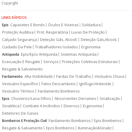
Copyright
LINKS RÁPIDOS
Capacetes E Bonés
Óculos E Viseiras
Soldadura
Epis
Proteção Auditiva
Prot. Respiratória
Luvas De Proteção
Calçado Segurança
Deteção Gás, Alcoolí.
Deteção Gás,Alcooli.
Cuidado Da Pele
Trabalhadores Isolados
Ergonomia
Epis/Epcs Antiqueda
Sistemas Antiqueda
Antiqueda
Evacuação E Resgate
Serviços
Proteções Coletivas Estruturais
Resgate & Salvamento
Alta Visibilidade
Fardas De Trabalho
Vestuário Chuva
Fardamento
Vestuário Específico
Fatos Descartáveis
Ignífugo/Antiestát.
Vestuário Térmico
Fardamento Bombeiros
Chuveiros/Lava-Olhos
Absorventes Derrames
Sinalização
Epcs
Sinalética
Combate A Incêndios
Diversos
Ergonomia
Detetores De Gases
Fardamento Bombeiros
Epis Bombeiros
Bombeiros E Proteção Civil
Resgate & Salvamento
Epcs Bombeiros
Iluminação&Sinaliz