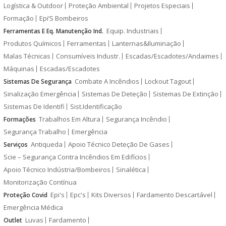
Logística & Outdoor
Proteção Ambiental
Projetos Especiais
Formação
Epi’S Bombeiros
Equip. Industriais
Ferramentas E Eq. Manutenção Ind.
Produtos Químicos
Ferramentas
Lanternas&Iluminação
Malas Técnicas
Consumíveis Industr.
Escadas/Escadotes/Andaimes
Máquinas
Escadas/Escadotes
Combate A Incêndios
Lockout Tagout
Sistemas De Segurança
Sinalização Emergência
Sistemas De Deteção
Sistemas De Extinção
Sistemas De Identifi
Sist.Identificação
Trabalhos Em Altura
Segurança Incêndio
Formações
Segurança Trabalho
Emergência
Antiqueda
Apoio Técnico Deteção De Gases
Serviços
Scie – Segurança Contra Incêndios Em Edifícios
Apoio Técnico Indústria/Bombeiros
Sinalética
Monitorização Contínua
Epi's
Epc's
Kits Diversos
Fardamento Descartável
Proteção Covid
Emergência Médica
Luvas
Fardamento
Outlet