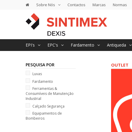
Sobre Nós
Contactos
Marcas
Normas
EPI's
EPC's
Fardamento
Antiqueda
PESQUISA POR
OUTLET
Luvas
Fardamento
Ferramentas &
Consumíveis de Manutenção
Industrial
Calçado Segurança
Equipamentos de
Bombeiros