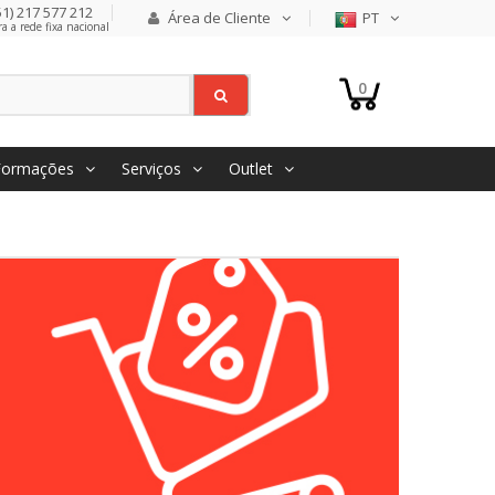
1) 217 577 212
Área de Cliente
PT
 a rede fixa nacional
0
Formações
Serviços
Outlet