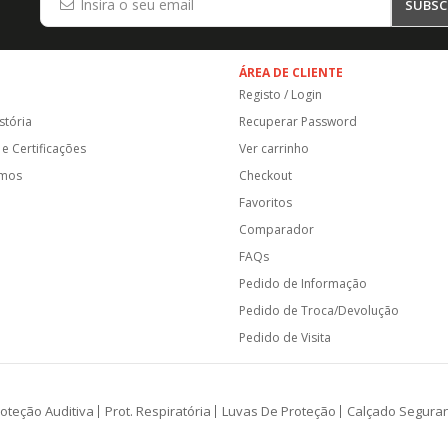
SUBSC
ÁREA DE CLIENTE
Registo / Login
stória
Recuperar Password
e Certificações
Ver carrinho
amos
Checkout
Favoritos
Comparador
FAQs
Pedido de Informação
Pedido de Troca/Devolução
Pedido de Visita
oteção Auditiva
Prot. Respiratória
Luvas De Proteção
Calçado Segura