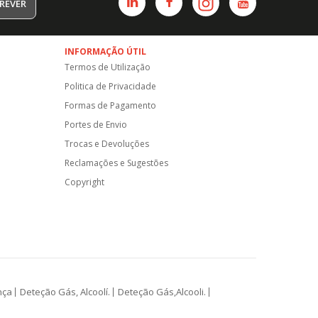
REVER
INFORMAÇÃO ÚTIL
Termos de Utilização
Politica de Privacidade
Formas de Pagamento
Portes de Envio
Trocas e Devoluções
Reclamações e Sugestões
Copyright
nça
Deteção Gás, Alcoolí.
Deteção Gás,Alcooli.