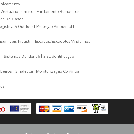
Salvamento
Vestuário Térmico
Fardamento Bombeiros
res De Gases
ogística & Outdoor
Proteção Ambiental
sumíveis Industr.
Escadas/Escadotes/Andaimes
o
Sistemas De Identifi
Sist.Identificação
mbeiros
Sinalética
Monitorização Contínua
ros