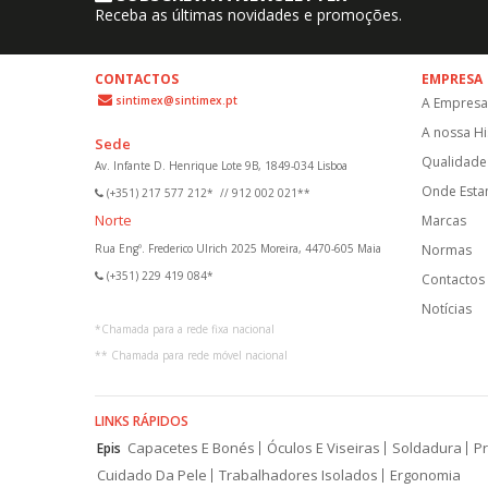
Receba as últimas novidades e promoções.
CONTACTOS
EMPRESA
sintimex@sintimex.pt
A Empresa
A nossa Hi
Sede
Qualidade 
Av. Infante D. Henrique Lote 9B, 1849-034 Lisboa
Onde Est
(+351) 217 577 212*
//
912 002 021**
Norte
Marcas
Rua Engº. Frederico Ulrich 2025 Moreira, 4470-605 Maia
Normas
(+351) 229 419 084*
Contactos
Notícias
*
Chamada para a rede fixa nacional
**
Chamada para rede móvel nacional
LINKS RÁPIDOS
Capacetes E Bonés
Óculos E Viseiras
Soldadura
Pr
Epis
Cuidado Da Pele
Trabalhadores Isolados
Ergonomia