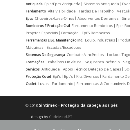
Epis/Epcs Antiqueda
Sistemas Antiqueda
Eva
Antiqueda
Alta Visibilidade
Fardas De Trabalho
Vestuá
Fardamento
Chuveiros/Lava-Olhos
Absorventes Derrames
Sina
Epcs
Fardamento Bombeiros
Epis Bo
Bombeiros E Proteção Civil
Projetos Especiais
Formação
Epi’S Bombeiros
Equip. Industriais
Produ
Ferramentas E Eq. Manutenção Ind.
Máquinas
Escadas/Escadotes
Combate A Incêndios
Lockout Tago
Sistemas De Segurança
Trabalhos Em Altura
Segurança Incêndio
Seg
Formações
Antiqueda
Apoio Técnico Deteção De Gases
Sci
Serviços
Epi's
Epc's
Kits Diversos
Fardamento De
Proteção Covid
Luvas
Fardamento
Ferramentas & Consumíveis D
Outlet
Sintimex - Proteção da cabeça aos pés
© 2018
.
design by
CodeMind.PT
Parceiro Digital desde 2018 Top 5% PME