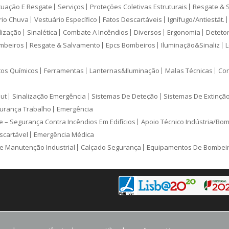
cuação E Resgate
Serviços
Proteções Coletivas Estruturais
Resgate & 
rio Chuva
Vestuário Específico
Fatos Descartáveis
Ignífugo/Antiestát.
lização
Sinalética
Combate A Incêndios
Diversos
Ergonomia
Deteto
mbeiros
Resgate & Salvamento
Epcs Bombeiros
Iluminação&Sinaliz
L
tos Químicos
Ferramentas
Lanternas&Iluminação
Malas Técnicas
Con
ut
Sinalização Emergência
Sistemas De Deteção
Sistemas De Extinçã
urança Trabalho
Emergência
e – Segurança Contra Incêndios Em Edifícios
Apoio Técnico Indústria/Bo
scartável
Emergência Médica
e Manutenção Industrial
Calçado Segurança
Equipamentos De Bombei