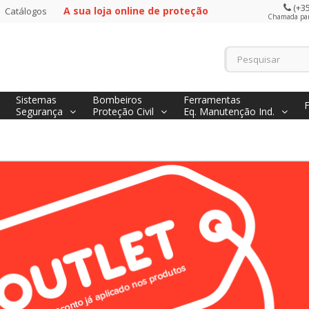
(+35
A sua loja online de proteção
Catálogos
Chamada para
Sistemas
Bombeiros
Ferramentas
Segurança
Proteção Civil
Eq. Manutenção Ind.