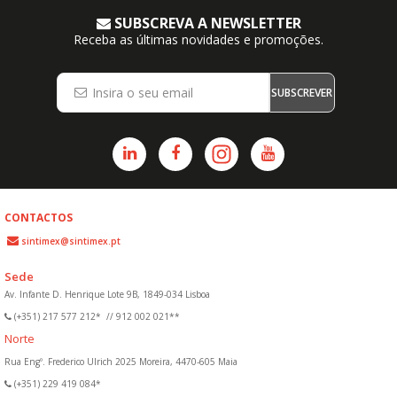
SUBSCREVA A NEWSLETTER
Receba as últimas novidades e promoções.
SUBSCREVER
CONTACTOS
sintimex@sintimex.pt
Sede
Av. Infante D. Henrique Lote 9B, 1849-034 Lisboa
(+351) 217 577 212*
//
912 002 021**
Norte
Rua Engº. Frederico Ulrich 2025 Moreira, 4470-605 Maia
(+351) 229 419 084*