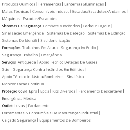
Produtos Químicos
Ferramentas
Lanternas&Iluminação
Malas Técnicas
Consumíveis Industr.
Escadas/Escadotes/Andaimes
Máquinas
Escadas/Escadotes
Combate A Incêndios
Lockout Tagout
Sistemas De Segurança
Sinalização Emergência
Sistemas De Deteção
Sistemas De Extinção
Sistemas De Identifi
Sist.Identificação
Trabalhos Em Altura
Segurança Incêndio
Formações
Segurança Trabalho
Emergência
Antiqueda
Apoio Técnico Deteção De Gases
Serviços
Scie – Segurança Contra Incêndios Em Edifícios
Apoio Técnico Indústria/Bombeiros
Sinalética
Monitorização Contínua
Epi's
Epc's
Kits Diversos
Fardamento Descartável
Proteção Covid
Emergência Médica
Luvas
Fardamento
Outlet
Ferramentas & Consumíveis De Manutenção Industrial
Calçado Segurança
Equipamentos De Bombeiros