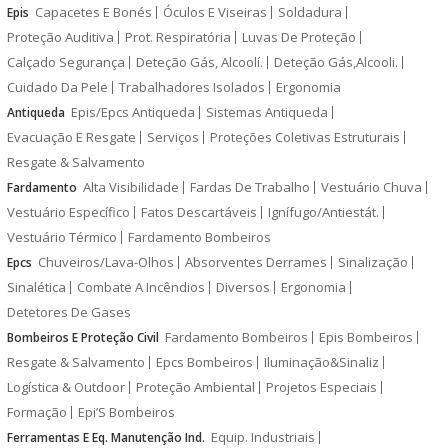
Capacetes E Bonés
Óculos E Viseiras
Soldadura
Epis
Proteção Auditiva
Prot. Respiratória
Luvas De Proteção
Calçado Segurança
Deteção Gás, Alcoolí.
Deteção Gás,Alcooli.
Cuidado Da Pele
Trabalhadores Isolados
Ergonomia
Epis/Epcs Antiqueda
Sistemas Antiqueda
Antiqueda
Evacuação E Resgate
Serviços
Proteções Coletivas Estruturais
Resgate & Salvamento
Alta Visibilidade
Fardas De Trabalho
Vestuário Chuva
Fardamento
Vestuário Específico
Fatos Descartáveis
Ignífugo/Antiestát.
Vestuário Térmico
Fardamento Bombeiros
Chuveiros/Lava-Olhos
Absorventes Derrames
Sinalização
Epcs
Sinalética
Combate A Incêndios
Diversos
Ergonomia
Detetores De Gases
Fardamento Bombeiros
Epis Bombeiros
Bombeiros E Proteção Civil
Resgate & Salvamento
Epcs Bombeiros
Iluminação&Sinaliz
Logística & Outdoor
Proteção Ambiental
Projetos Especiais
Formação
Epi’S Bombeiros
Equip. Industriais
Ferramentas E Eq. Manutenção Ind.