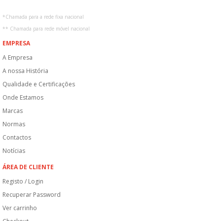
*
Chamada para a rede fixa nacional
**
Chamada para rede móvel nacional
EMPRESA
A Empresa
A nossa História
Qualidade e Certificações
Onde Estamos
Marcas
Normas
Contactos
Notícias
ÁREA DE CLIENTE
Registo / Login
Recuperar Password
Ver carrinho