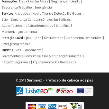
Trabalhos Em Altura
Segurança Incêndio
Formações
Segurança Trabalho
Emergência
Antiqueda
Apoio Técnico Deteção De Gases
Serviços
Scie – Segurança Contra Incêndios Em Edifícios
Apoio Técnico Indústria/Bombeiros
Sinalética
Monitorização Contínua
Epi's
Epc's
Kits Diversos
Fardamento Descartável
Proteção Covid
Emergência Médica
Luvas
Fardamento
Outlet
Ferramentas & Consumíveis De Manutenção Industrial
Calçado Segurança
Equipamentos De Bombeiros
Sintimex - Proteção da cabeça aos pés
© 2018
.