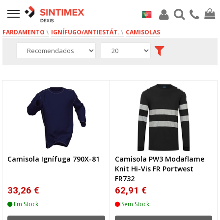
FARDAMENTO
IGNÍFUGO/ANTIESTÁT.
CAMISOLAS
2 produto(s)
Camisola Ignífuga 790X-81
Camisola PW3 Modaflame
Knit Hi-Vis FR Portwest
FR732
33,26 €
62,91 €
Em Stock
Sem Stock