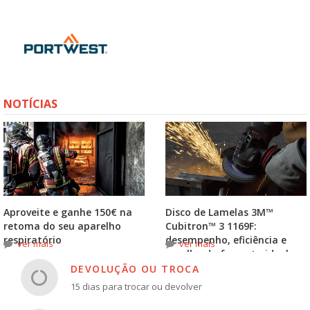
NOTÍCIAS
Aproveite e ganhe 150€ na
Disco de Lamelas 3M™
retoma do seu aparelho
Cubitron™ 3 1169F:
respiratório
desempenho, eficiência e
ver mais
ver mais
escolha do formato ideal
DEVOLUÇÃO OU TROCA
15 dias para trocar ou devolver