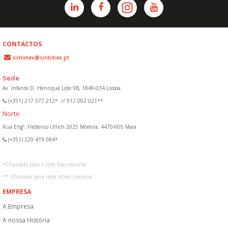
CONTACTOS
sintimex@sintimex.pt
Sede
Av. Infante D. Henrique Lote 9B, 1849-034 Lisboa
(+351) 217 577 212*
//
912 002 021**
Norte
Rua Engº. Frederico Ulrich 2025 Moreira, 4470-605 Maia
(+351) 229 419 084*
*
Chamada para a rede fixa nacional
**
Chamada para rede móvel nacional
EMPRESA
A Empresa
A nossa História