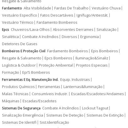
Resgate & Salvamento
Alta Visibilidade
Fardas De Trabalho
Vestuário Chuva
Fardamento
Vestuário Específico
Fatos Descartáveis
Ignífugo/Antiestát.
Vestuário Térmico
Fardamento Bombeiros
Chuveiros/Lava-Olhos
Absorventes Derrames
Sinalização
Epcs
Sinalética
Combate A Incêndios
Diversos
Ergonomia
Detetores De Gases
Fardamento Bombeiros
Epis Bombeiros
Bombeiros E Proteção Civil
Resgate & Salvamento
Epcs Bombeiros
Iluminação&Sinaliz
Logística & Outdoor
Proteção Ambiental
Projetos Especiais
Formação
Epi’S Bombeiros
Equip. Industriais
Ferramentas E Eq. Manutenção Ind.
Produtos Químicos
Ferramentas
Lanternas&Iluminação
Malas Técnicas
Consumíveis Industr.
Escadas/Escadotes/Andaimes
Máquinas
Escadas/Escadotes
Combate A Incêndios
Lockout Tagout
Sistemas De Segurança
Sinalização Emergência
Sistemas De Deteção
Sistemas De Extinção
Sistemas De Identifi
Sist.Identificação