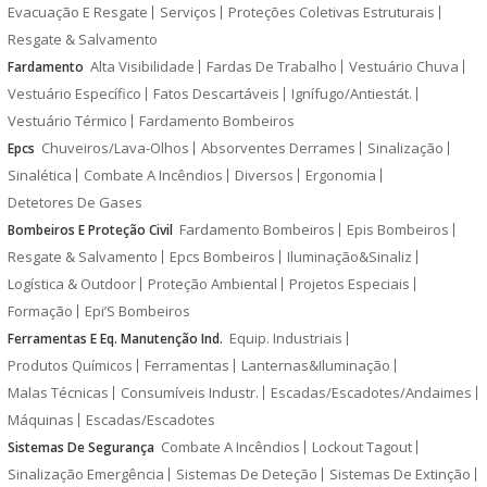
Evacuação E Resgate
Serviços
Proteções Coletivas Estruturais
Resgate & Salvamento
Alta Visibilidade
Fardas De Trabalho
Vestuário Chuva
Fardamento
Vestuário Específico
Fatos Descartáveis
Ignífugo/Antiestát.
Vestuário Térmico
Fardamento Bombeiros
Chuveiros/Lava-Olhos
Absorventes Derrames
Sinalização
Epcs
Sinalética
Combate A Incêndios
Diversos
Ergonomia
Detetores De Gases
Fardamento Bombeiros
Epis Bombeiros
Bombeiros E Proteção Civil
Resgate & Salvamento
Epcs Bombeiros
Iluminação&Sinaliz
Logística & Outdoor
Proteção Ambiental
Projetos Especiais
Formação
Epi’S Bombeiros
Equip. Industriais
Ferramentas E Eq. Manutenção Ind.
Produtos Químicos
Ferramentas
Lanternas&Iluminação
Malas Técnicas
Consumíveis Industr.
Escadas/Escadotes/Andaimes
Máquinas
Escadas/Escadotes
Combate A Incêndios
Lockout Tagout
Sistemas De Segurança
Sinalização Emergência
Sistemas De Deteção
Sistemas De Extinção