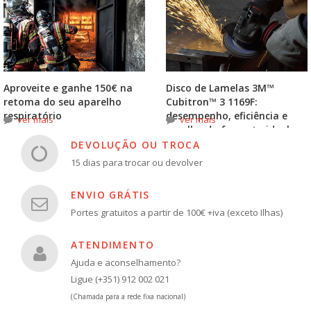
Aproveite e ganhe 150€ na
Disco de Lamelas 3M™
retoma do seu aparelho
Cubitron™ 3 1169F:
respiratório
desempenho, eficiência e
ver mais
ver mais
escolha do formato ideal
DEVOLUÇÃO OU TROCA
15 dias para trocar ou devolver
ENVIO GRÁTIS
Portes gratuitos a partir de 100€ +iva (exceto Ilhas)
ATENDIMENTO
Ajuda e aconselhamento?
Ligue (+351) 912 002 021
(Chamada para a rede fixa nacional)