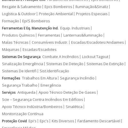
Resgate & Salvamento
Epcs Bombeiros
Iluminação&Sinaliz
Logística & Outdoor
Proteção Ambiental
Projetos Especiais
Formação
Epi’S Bombeiros
Equip. Industriais
Ferramentas E Eq. Manutenção Ind.
Produtos Químicos
Ferramentas
Lanternas&Iluminação
Malas Técnicas
Consumíveis Industr.
Escadas/Escadotes/Andaimes
Máquinas
Escadas/Escadotes
Combate A Incêndios
Lockout Tagout
Sistemas De Segurança
Sinalização Emergência
Sistemas De Deteção
Sistemas De Extinção
Sistemas De Identifi
Sist.Identificação
Trabalhos Em Altura
Segurança Incêndio
Formações
Segurança Trabalho
Emergência
Antiqueda
Apoio Técnico Deteção De Gases
Serviços
Scie – Segurança Contra Incêndios Em Edifícios
Apoio Técnico Indústria/Bombeiros
Sinalética
Monitorização Contínua
Epi's
Epc's
Kits Diversos
Fardamento Descartável
Proteção Covid
Emergência Médica