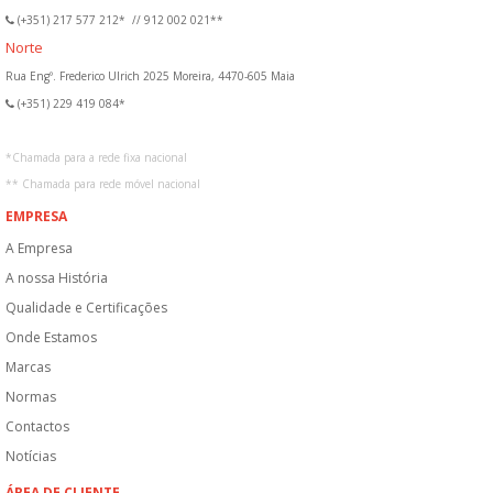
(+351) 217 577 212*
//
912 002 021**
Norte
Rua Engº. Frederico Ulrich 2025 Moreira, 4470-605 Maia
(+351) 229 419 084*
*
Chamada para a rede fixa nacional
**
Chamada para rede móvel nacional
EMPRESA
A Empresa
A nossa História
Qualidade e Certificações
Onde Estamos
Marcas
Normas
Contactos
Notícias
ÁREA DE CLIENTE