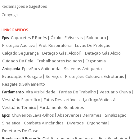
Reclamações e Sugestões
Copyright
LINKS RÁPIDOS
Capacetes E Bonés
Óculos E Viseiras
Soldadura
Epis
Proteção Auditiva
Prot. Respiratória
Luvas De Proteção
Calçado Segurança
Deteção Gás, Alcoolí.
Deteção Gás,Alcooli.
Cuidado Da Pele
Trabalhadores Isolados
Ergonomia
Epis/Epcs Antiqueda
Sistemas Antiqueda
Antiqueda
Evacuação E Resgate
Serviços
Proteções Coletivas Estruturais
Resgate & Salvamento
Alta Visibilidade
Fardas De Trabalho
Vestuário Chuva
Fardamento
Vestuário Específico
Fatos Descartáveis
Ignífugo/Antiestát.
Vestuário Térmico
Fardamento Bombeiros
Chuveiros/Lava-Olhos
Absorventes Derrames
Sinalização
Epcs
Sinalética
Combate A Incêndios
Diversos
Ergonomia
Detetores De Gases
Fardamento Bombeiros
Epis Bombeiros
Bombeiros E Proteção Civil