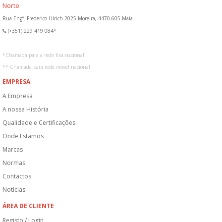
Norte
Rua Engº. Frederico Ulrich 2025 Moreira, 4470-605 Maia
(+351) 229 419 084*
*
Chamada para a rede fixa nacional
**
Chamada para rede móvel nacional
EMPRESA
A Empresa
A nossa História
Qualidade e Certificações
Onde Estamos
Marcas
Normas
Contactos
Notícias
ÁREA DE CLIENTE
Registo / Login