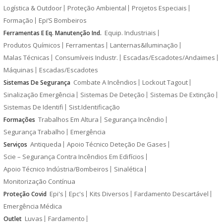
Logística & Outdoor
Proteção Ambiental
Projetos Especiais
Formação
Epi’S Bombeiros
Equip. Industriais
Ferramentas E Eq. Manutenção Ind.
Produtos Químicos
Ferramentas
Lanternas&Iluminação
Malas Técnicas
Consumíveis Industr.
Escadas/Escadotes/Andaimes
Máquinas
Escadas/Escadotes
Combate A Incêndios
Lockout Tagout
Sistemas De Segurança
Sinalização Emergência
Sistemas De Deteção
Sistemas De Extinção
Sistemas De Identifi
Sist.Identificação
Trabalhos Em Altura
Segurança Incêndio
Formações
Segurança Trabalho
Emergência
Antiqueda
Apoio Técnico Deteção De Gases
Serviços
Scie – Segurança Contra Incêndios Em Edifícios
Apoio Técnico Indústria/Bombeiros
Sinalética
Monitorização Contínua
Epi's
Epc's
Kits Diversos
Fardamento Descartável
Proteção Covid
Emergência Médica
Luvas
Fardamento
Outlet