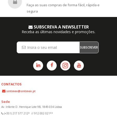
Faça as suas compras de forma fácil, rápida e
segura
SUBSCREVA A NEWSLETTER
Receba as últimas novidades e promoções.
SUBSCREVER
CONTACTOS
sintimex@sintimex.pt
Sede
Av. Infante D. Henrique Lote 9B, 1849-034 Lisboa
(+351) 217 577 212*
//
912 002 021**