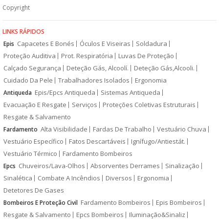
Copyright
LINKS RÁPIDOS
Capacetes E Bonés
Óculos E Viseiras
Soldadura
Epis
Proteção Auditiva
Prot. Respiratória
Luvas De Proteção
Calçado Segurança
Deteção Gás, Alcoolí.
Deteção Gás,Alcooli.
Cuidado Da Pele
Trabalhadores Isolados
Ergonomia
Epis/Epcs Antiqueda
Sistemas Antiqueda
Antiqueda
Evacuação E Resgate
Serviços
Proteções Coletivas Estruturais
Resgate & Salvamento
Alta Visibilidade
Fardas De Trabalho
Vestuário Chuva
Fardamento
Vestuário Específico
Fatos Descartáveis
Ignífugo/Antiestát.
Vestuário Térmico
Fardamento Bombeiros
Chuveiros/Lava-Olhos
Absorventes Derrames
Sinalização
Epcs
Sinalética
Combate A Incêndios
Diversos
Ergonomia
Detetores De Gases
Fardamento Bombeiros
Epis Bombeiros
Bombeiros E Proteção Civil
Resgate & Salvamento
Epcs Bombeiros
Iluminação&Sinaliz