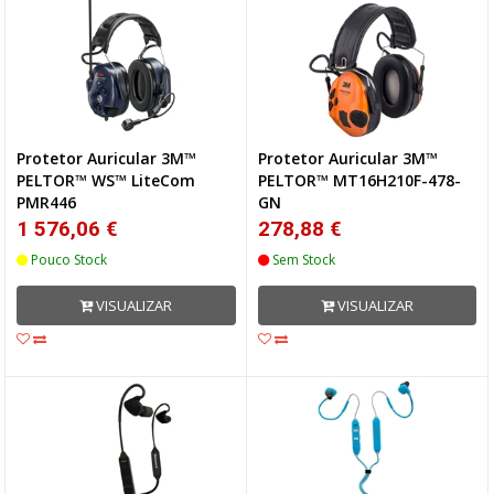
Protetor Auricular 3M™
Protetor Auricular 3M™
PELTOR™ WS™ LiteCom
PELTOR™ MT16H210F-478-
PMR446
GN
1 576,06 €
278,88 €
Pouco Stock
Sem Stock
VISUALIZAR
VISUALIZAR