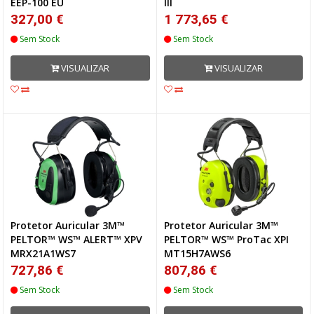
EEP-100 EU
III
327,00 €
1 773,65 €
Sem Stock
Sem Stock
VISUALIZAR
VISUALIZAR
Protetor Auricular 3M™
Protetor Auricular 3M™
PELTOR™ WS™ ALERT™ XPV
PELTOR™ WS™ ProTac XPI
MRX21A1WS7
MT15H7AWS6
727,86 €
807,86 €
Sem Stock
Sem Stock