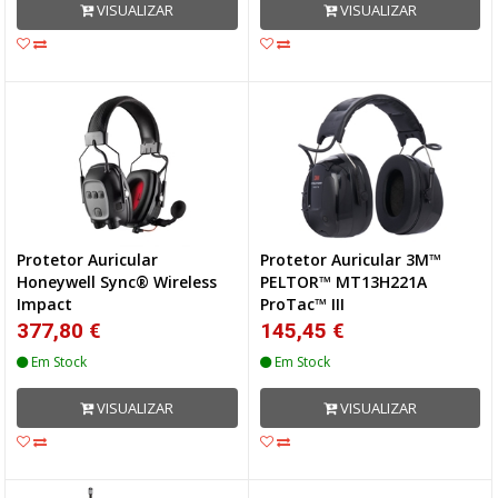
VISUALIZAR
VISUALIZAR
Protetor Auricular
Protetor Auricular 3M™
Honeywell Sync® Wireless
PELTOR™ MT13H221A
Impact
ProTac™ III
377,80 €
145,45 €
Em Stock
Em Stock
VISUALIZAR
VISUALIZAR