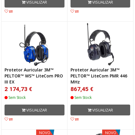
VISUALIZAR
VISUALIZAR
Protetor Auricular 3M™
Protetor Auricular 3M™
PELTOR™ WS™ LiteCom PRO
PELTOR™ LiteCom PMR 446
III EX
MHz
2 174,73 €
867,45 €
Sem Stock
Sem Stock
VISUALIZAR
VISUALIZAR
NOVO
NOVO