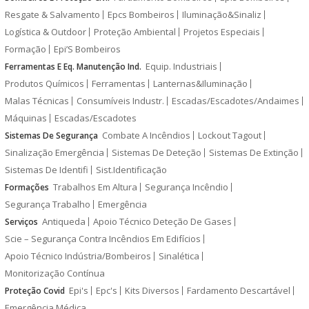
Resgate & Salvamento
Epcs Bombeiros
Iluminação&Sinaliz
Logística & Outdoor
Proteção Ambiental
Projetos Especiais
Formação
Epi’S Bombeiros
Equip. Industriais
Ferramentas E Eq. Manutenção Ind.
Produtos Químicos
Ferramentas
Lanternas&Iluminação
Malas Técnicas
Consumíveis Industr.
Escadas/Escadotes/Andaimes
Máquinas
Escadas/Escadotes
Combate A Incêndios
Lockout Tagout
Sistemas De Segurança
Sinalização Emergência
Sistemas De Deteção
Sistemas De Extinção
Sistemas De Identifi
Sist.Identificação
Trabalhos Em Altura
Segurança Incêndio
Formações
Segurança Trabalho
Emergência
Antiqueda
Apoio Técnico Deteção De Gases
Serviços
Scie – Segurança Contra Incêndios Em Edifícios
Apoio Técnico Indústria/Bombeiros
Sinalética
Monitorização Contínua
Epi's
Epc's
Kits Diversos
Fardamento Descartável
Proteção Covid
Emergência Médica