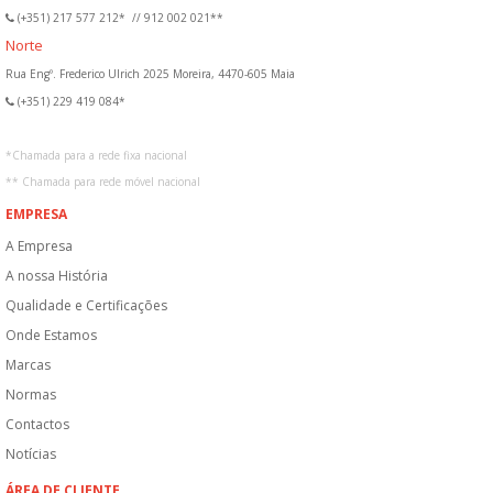
(+351) 217 577 212*
//
912 002 021**
Norte
Rua Engº. Frederico Ulrich 2025 Moreira, 4470-605 Maia
(+351) 229 419 084*
*
Chamada para a rede fixa nacional
**
Chamada para rede móvel nacional
EMPRESA
A Empresa
A nossa História
Qualidade e Certificações
Onde Estamos
Marcas
Normas
Contactos
Notícias
ÁREA DE CLIENTE