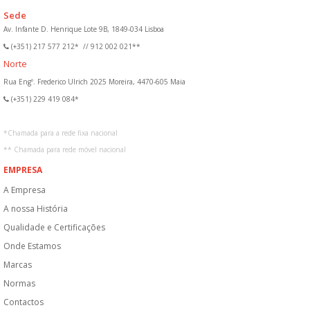
Sede
Av. Infante D. Henrique Lote 9B, 1849-034 Lisboa
(+351) 217 577 212*
//
912 002 021**
Norte
Rua Engº. Frederico Ulrich 2025 Moreira, 4470-605 Maia
(+351) 229 419 084*
*
Chamada para a rede fixa nacional
**
Chamada para rede móvel nacional
EMPRESA
A Empresa
A nossa História
Qualidade e Certificações
Onde Estamos
Marcas
Normas
Contactos