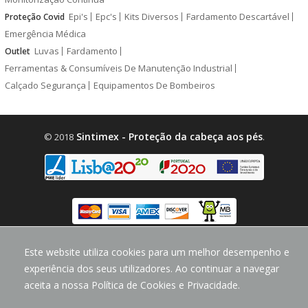
Epi's
Epc's
Kits Diversos
Fardamento Descartável
Proteção Covid
Emergência Médica
Luvas
Fardamento
Outlet
Ferramentas & Consumíveis De Manutenção Industrial
Calçado Segurança
Equipamentos De Bombeiros
Sintimex - Proteção da cabeça aos pés
© 2018
.
Este website utiliza cookies para um melhor desempenho e
design by
CodeMind.PT
Parceiro Digital desde 2018 Top 5% PME
experiência dos seus utilizadores. Ao continuar a navegar
aceita a nossa Política de Cookies e Privacidade.