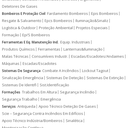
Detetores De Gases
Fardamento Bombeiros
Epis Bombeiros
Bombeiros E Proteção Civil
Resgate & Salvamento
Epcs Bombeiros
Iluminação&Sinaliz
Logística & Outdoor
Proteção Ambiental
Projetos Especiais
Formação
Epi’S Bombeiros
Equip. Industriais
Ferramentas E Eq. Manutenção Ind.
Produtos Químicos
Ferramentas
Lanternas&Iluminação
Malas Técnicas
Consumíveis Industr.
Escadas/Escadotes/Andaimes
Máquinas
Escadas/Escadotes
Combate A Incêndios
Lockout Tagout
Sistemas De Segurança
Sinalização Emergência
Sistemas De Deteção
Sistemas De Extinção
Sistemas De Identifi
Sist.Identificação
Trabalhos Em Altura
Segurança Incêndio
Formações
Segurança Trabalho
Emergência
Antiqueda
Apoio Técnico Deteção De Gases
Serviços
Scie – Segurança Contra Incêndios Em Edifícios
Apoio Técnico Indústria/Bombeiros
Sinalética
Monitorização Contínua