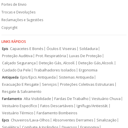
Portes de Envio
Trocas e Devoluções
Reclamações e Sugestões
Copyright
LINKS RÁPIDOS
Capacetes E Bonés
Óculos E Viseiras
Soldadura
Epis
Proteção Auditiva
Prot. Respiratória
Luvas De Proteção
Calçado Segurança
Deteção Gás, Alcoolí.
Deteção Gás,Alcooli.
Cuidado Da Pele
Trabalhadores Isolados
Ergonomia
Epis/Epcs Antiqueda
Sistemas Antiqueda
Antiqueda
Evacuação E Resgate
Serviços
Proteções Coletivas Estruturais
Resgate & Salvamento
Alta Visibilidade
Fardas De Trabalho
Vestuário Chuva
Fardamento
Vestuário Específico
Fatos Descartáveis
Ignífugo/Antiestát.
Vestuário Térmico
Fardamento Bombeiros
Chuveiros/Lava-Olhos
Absorventes Derrames
Sinalização
Epcs
Sinalética
Combate A Incêndios
Diversos
Ergonomia