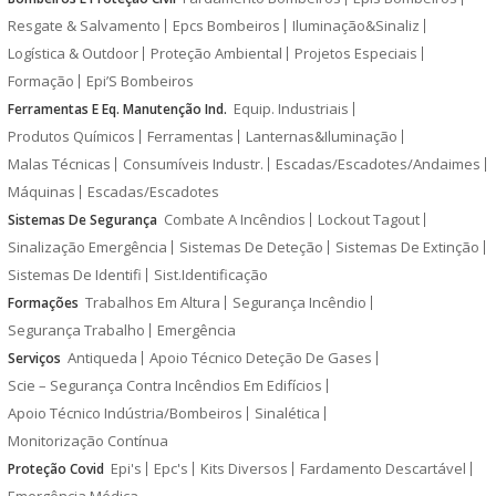
Resgate & Salvamento
Epcs Bombeiros
Iluminação&Sinaliz
Logística & Outdoor
Proteção Ambiental
Projetos Especiais
Formação
Epi’S Bombeiros
Equip. Industriais
Ferramentas E Eq. Manutenção Ind.
Produtos Químicos
Ferramentas
Lanternas&Iluminação
Malas Técnicas
Consumíveis Industr.
Escadas/Escadotes/Andaimes
Máquinas
Escadas/Escadotes
Combate A Incêndios
Lockout Tagout
Sistemas De Segurança
Sinalização Emergência
Sistemas De Deteção
Sistemas De Extinção
Sistemas De Identifi
Sist.Identificação
Trabalhos Em Altura
Segurança Incêndio
Formações
Segurança Trabalho
Emergência
Antiqueda
Apoio Técnico Deteção De Gases
Serviços
Scie – Segurança Contra Incêndios Em Edifícios
Apoio Técnico Indústria/Bombeiros
Sinalética
Monitorização Contínua
Epi's
Epc's
Kits Diversos
Fardamento Descartável
Proteção Covid
Emergência Médica