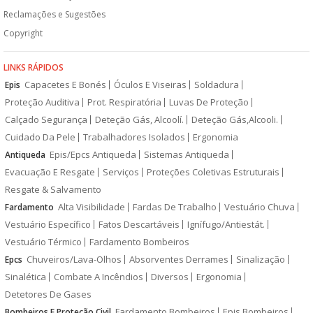
Reclamações e Sugestões
Copyright
LINKS RÁPIDOS
Capacetes E Bonés
Óculos E Viseiras
Soldadura
Epis
Proteção Auditiva
Prot. Respiratória
Luvas De Proteção
Calçado Segurança
Deteção Gás, Alcoolí.
Deteção Gás,Alcooli.
Cuidado Da Pele
Trabalhadores Isolados
Ergonomia
Epis/Epcs Antiqueda
Sistemas Antiqueda
Antiqueda
Evacuação E Resgate
Serviços
Proteções Coletivas Estruturais
Resgate & Salvamento
Alta Visibilidade
Fardas De Trabalho
Vestuário Chuva
Fardamento
Vestuário Específico
Fatos Descartáveis
Ignífugo/Antiestát.
Vestuário Térmico
Fardamento Bombeiros
Chuveiros/Lava-Olhos
Absorventes Derrames
Sinalização
Epcs
Sinalética
Combate A Incêndios
Diversos
Ergonomia
Detetores De Gases
Fardamento Bombeiros
Epis Bombeiros
Bombeiros E Proteção Civil