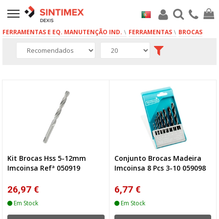
FERRAMENTAS E EQ. MANUTENÇÃO IND.
FERRAMENTAS
BROCAS
6 produto(s)
Kit Brocas Hss 5-12mm
Conjunto Brocas Madeira
Imcoinsa Refª 050919
Imcoinsa 8 Pcs 3-10 059098
26,97 €
6,77 €
Em Stock
Em Stock