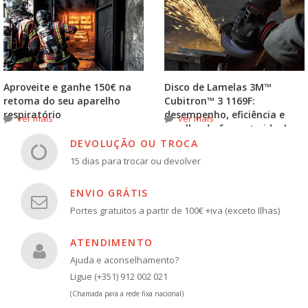
Aproveite e ganhe 150€ na
Disco de Lamelas 3M™
retoma do seu aparelho
Cubitron™ 3 1169F:
respiratório
desempenho, eficiência e
ver mais
ver mais
escolha do formato ideal
DEVOLUÇÃO OU TROCA
15 dias para trocar ou devolver
ENVIO GRÁTIS
Portes gratuitos a partir de 100€ +iva (exceto Ilhas)
ATENDIMENTO
Ajuda e aconselhamento?
Ligue (+351) 912 002 021
(Chamada para a rede fixa nacional)