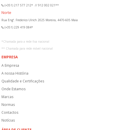
(+351) 217 577 212*
//
912 002 021**
Norte
Rua Engº. Frederico Ulrich 2025 Moreira, 4470-605 Maia
(+351) 229 419 084*
*
Chamada para a rede fixa nacional
**
Chamada para rede móvel nacional
EMPRESA
A Empresa
A nossa História
Qualidade e Certificações
Onde Estamos
Marcas
Normas
Contactos
Notícias
ÁREA DE CLIENTE