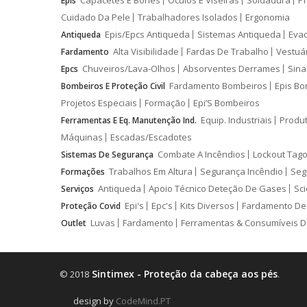
Capacetes E Bonés
Óculos E Viseiras
Soldadura
Pr
Epis
Cuidado Da Pele
Trabalhadores Isolados
Ergonomia
Epis/Epcs Antiqueda
Sistemas Antiqueda
Eva
Antiqueda
Alta Visibilidade
Fardas De Trabalho
Vestuá
Fardamento
Chuveiros/Lava-Olhos
Absorventes Derrames
Sina
Epcs
Fardamento Bombeiros
Epis Bo
Bombeiros E Proteção Civil
Projetos Especiais
Formação
Epi’S Bombeiros
Equip. Industriais
Produ
Ferramentas E Eq. Manutenção Ind.
Máquinas
Escadas/Escadotes
Combate A Incêndios
Lockout Tago
Sistemas De Segurança
Trabalhos Em Altura
Segurança Incêndio
Seg
Formações
Antiqueda
Apoio Técnico Deteção De Gases
Sci
Serviços
Epi's
Epc's
Kits Diversos
Fardamento De
Proteção Covid
Luvas
Fardamento
Ferramentas & Consumíveis D
Outlet
Sintimex - Proteção da cabeça aos pés
© 2018
.
design by
CodeMind.PT