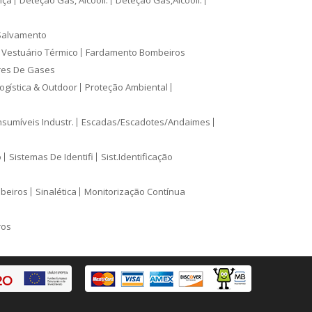
nça
Deteção Gás, Alcoolí.
Deteção Gás,Alcooli.
Salvamento
Vestuário Térmico
Fardamento Bombeiros
res De Gases
ogística & Outdoor
Proteção Ambiental
sumíveis Industr.
Escadas/Escadotes/Andaimes
o
Sistemas De Identifi
Sist.Identificação
mbeiros
Sinalética
Monitorização Contínua
ros