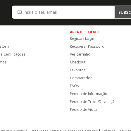
SUBSC
ÁREA DE CLIENTE
Registo / Login
stória
Recuperar Password
e Certificações
Ver carrinho
amos
Checkout
Favoritos
Comparador
FAQs
Pedido de Informação
Pedido de Troca/Devolução
Pedido de Visita