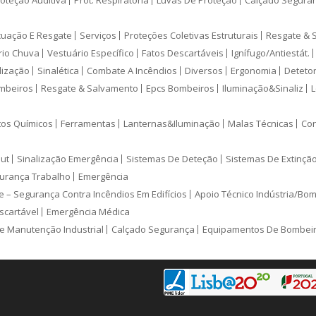
oteção Auditiva
Prot. Respiratória
Luvas De Proteção
Calçado Segura
cuação E Resgate
Serviços
Proteções Coletivas Estruturais
Resgate & 
rio Chuva
Vestuário Específico
Fatos Descartáveis
Ignífugo/Antiestát.
lização
Sinalética
Combate A Incêndios
Diversos
Ergonomia
Deteto
mbeiros
Resgate & Salvamento
Epcs Bombeiros
Iluminação&Sinaliz
L
tos Químicos
Ferramentas
Lanternas&Iluminação
Malas Técnicas
Con
ut
Sinalização Emergência
Sistemas De Deteção
Sistemas De Extinçã
urança Trabalho
Emergência
e – Segurança Contra Incêndios Em Edifícios
Apoio Técnico Indústria/Bo
scartável
Emergência Médica
e Manutenção Industrial
Calçado Segurança
Equipamentos De Bombei