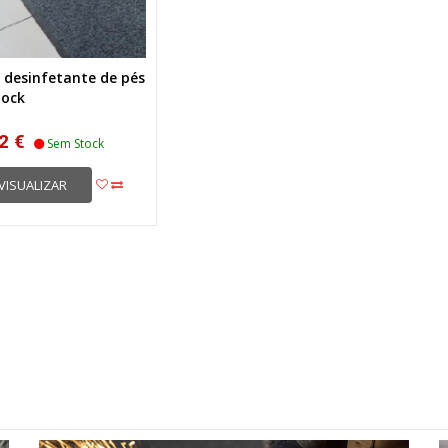
 desinfetante de pés
lock
2 €
Sem Stock
VISUALIZAR