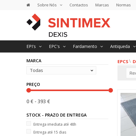
Sobre Nós
Contactos
Marcas
Normas
EPI's
EPC's
Fardamento
Antiqueda
MARCA
EPCS
D
Todas
Re
PREÇO
0 €
-
393 €
STOCK - PRAZO DE ENTREGA
Entrega imediata até 48h
Entrega até 15 dias