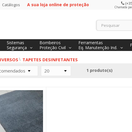
(+35
A sua loja online de proteção
Catálogos
Chamada para
Sistemas
Bombeiros
Ferramentas
Segurança
Proteção Civil
Eq. Manutenção Ind.
IVERSOS
TAPETES DESINFETANTES
1 produto(s)
comendados
20