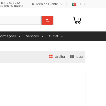
1) 217 577 212
Área de Cliente
PT
 a rede fixa nacional
0
Formações
Serviços
Outlet
Grelha
Lista