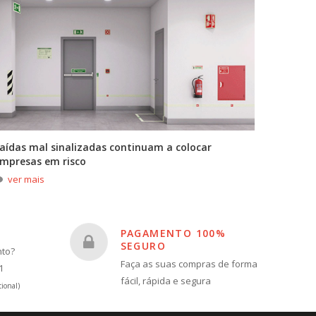
aídas mal sinalizadas continuam a colocar
A primei
mpresas em risco
durante
ver mais
ver m
PAGAMENTO 100%
SEGURO
nto?
Faça as suas compras de forma
1
fácil, rápida e segura
ional)