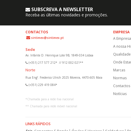
SUBSCREVA A NEWSLETTER
Receba as últimas novidades e promoções.
CONTACTOS
EMPRESA
sintimex@sintimex.pt
A Empresa
A nossa Hi
Sede
Qualidade 
Av. Infante D. Henrique Lote 9B, 1849-034 Lisboa
Onde Est
(+351) 217 577 212*
//
912 002 021**
Norte
Marcas
Rua Engº. Frederico Ulrich 2025 Moreira, 4470-605 Maia
Normas
(+351) 229 419 084*
Contactos
Notícias
*
Chamada para a rede fixa nacional
**
Chamada para rede móvel nacional
LINKS RÁPIDOS