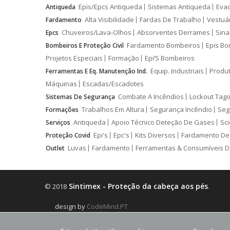
Epis/Epcs Antiqueda
Sistemas Antiqueda
Eva
Antiqueda
Alta Visibilidade
Fardas De Trabalho
Vestuá
Fardamento
Chuveiros/Lava-Olhos
Absorventes Derrames
Sina
Epcs
Fardamento Bombeiros
Epis Bo
Bombeiros E Proteção Civil
Projetos Especiais
Formação
Epi’S Bombeiros
Equip. Industriais
Produ
Ferramentas E Eq. Manutenção Ind.
Máquinas
Escadas/Escadotes
Combate A Incêndios
Lockout Tago
Sistemas De Segurança
Trabalhos Em Altura
Segurança Incêndio
Seg
Formações
Antiqueda
Apoio Técnico Deteção De Gases
Sci
Serviços
Epi's
Epc's
Kits Diversos
Fardamento De
Proteção Covid
Luvas
Fardamento
Ferramentas & Consumíveis D
Outlet
Sintimex - Proteção da cabeça aos pés
© 2018
.
design by
CodeMind.PT
Parceiro Digital desde 2018 Top 5% PME