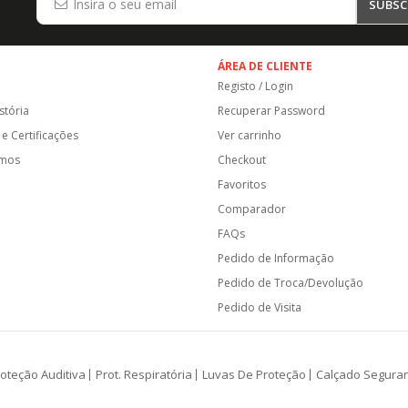
SUBSC
ÁREA DE CLIENTE
Registo / Login
stória
Recuperar Password
e Certificações
Ver carrinho
amos
Checkout
Favoritos
Comparador
FAQs
Pedido de Informação
Pedido de Troca/Devolução
Pedido de Visita
oteção Auditiva
Prot. Respiratória
Luvas De Proteção
Calçado Segura