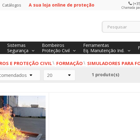
(+35
A sua loja online de proteção
Catálogos
Chamada para
Sistemas
Bombeiros
Ferramentas
Segurança
Proteção Civil
Eq. Manutenção Ind.
ROS E PROTEÇÃO CIVIL
FORMAÇÃO
SIMULADORES PARA 
1 produto(s)
comendados
20