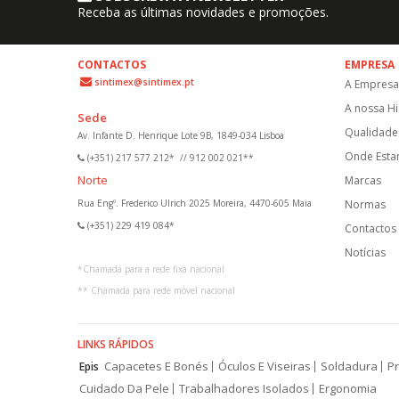
Receba as últimas novidades e promoções.
CONTACTOS
EMPRESA
sintimex@sintimex.pt
A Empresa
A nossa Hi
Sede
Qualidade 
Av. Infante D. Henrique Lote 9B, 1849-034 Lisboa
Onde Est
(+351) 217 577 212*
//
912 002 021**
Norte
Marcas
Rua Engº. Frederico Ulrich 2025 Moreira, 4470-605 Maia
Normas
(+351) 229 419 084*
Contactos
Notícias
*
Chamada para a rede fixa nacional
**
Chamada para rede móvel nacional
LINKS RÁPIDOS
Capacetes E Bonés
Óculos E Viseiras
Soldadura
Pr
Epis
Cuidado Da Pele
Trabalhadores Isolados
Ergonomia