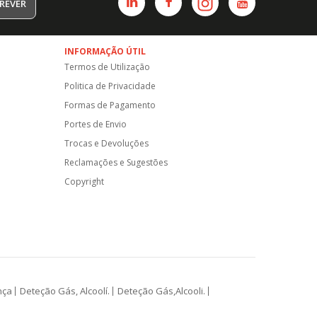
REVER
INFORMAÇÃO ÚTIL
Termos de Utilização
Politica de Privacidade
Formas de Pagamento
Portes de Envio
Trocas e Devoluções
Reclamações e Sugestões
Copyright
nça
Deteção Gás, Alcoolí.
Deteção Gás,Alcooli.