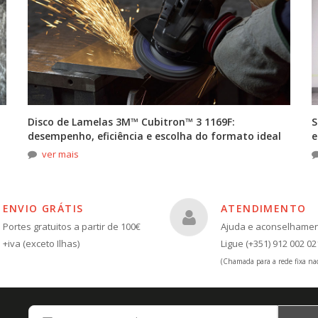
Disco de Lamelas 3M™ Cubitron™ 3 1169F:
S
desempenho, eficiência e escolha do formato ideal
e
ver mais
ENVIO GRÁTIS
ATENDIMENTO
Portes gratuitos a partir de 100€
Ajuda e aconselhame
+iva (exceto Ilhas)
Ligue (+351) 912 002 02
(Chamada para a rede fixa nac