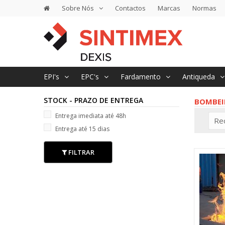
Sobre Nós
Contactos
Marcas
Normas
EPI's
EPC's
Fardamento
Antiqueda
STOCK - PRAZO DE ENTREGA
BOMBEI
Entrega imediata até 48h
Re
Entrega até 15 dias
FILTRAR