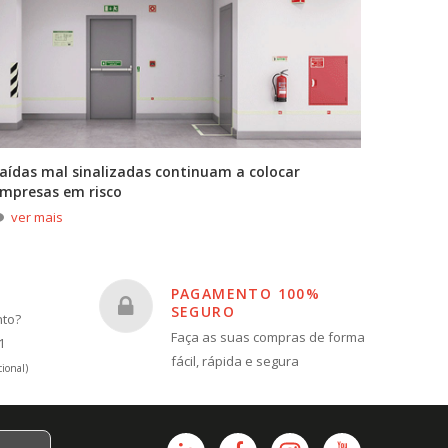
aídas mal sinalizadas continuam a colocar
A primei
mpresas em risco
durante
ver mais
ver m
PAGAMENTO 100%
SEGURO
nto?
Faça as suas compras de forma
1
fácil, rápida e segura
ional)