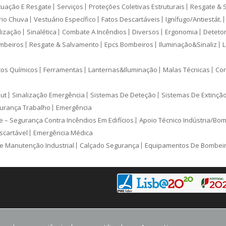
cuação E Resgate
Serviços
Proteções Coletivas Estruturais
Resgate & 
rio Chuva
Vestuário Específico
Fatos Descartáveis
Ignífugo/Antiestát.
lização
Sinalética
Combate A Incêndios
Diversos
Ergonomia
Deteto
mbeiros
Resgate & Salvamento
Epcs Bombeiros
Iluminação&Sinaliz
L
tos Químicos
Ferramentas
Lanternas&Iluminação
Malas Técnicas
Con
ut
Sinalização Emergência
Sistemas De Deteção
Sistemas De Extinçã
urança Trabalho
Emergência
e – Segurança Contra Incêndios Em Edifícios
Apoio Técnico Indústria/Bo
scartável
Emergência Médica
e Manutenção Industrial
Calçado Segurança
Equipamentos De Bombei