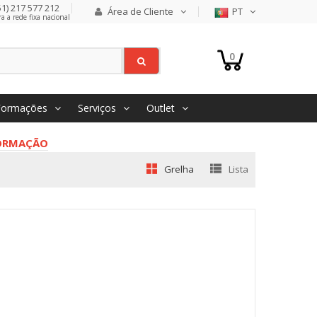
1) 217 577 212
Área de Cliente
PT
 a rede fixa nacional
0
Formações
Serviços
Outlet
FORMAÇÃO
Grelha
Lista