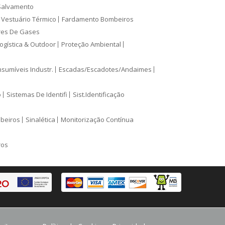
Salvamento
Vestuário Térmico
Fardamento Bombeiros
res De Gases
ogística & Outdoor
Proteção Ambiental
sumíveis Industr.
Escadas/Escadotes/Andaimes
o
Sistemas De Identifi
Sist.Identificação
mbeiros
Sinalética
Monitorização Contínua
ros