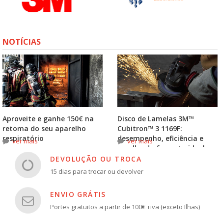
NOTÍCIAS
Aproveite e ganhe 150€ na
Disco de Lamelas 3M™
retoma do seu aparelho
Cubitron™ 3 1169F:
respiratório
desempenho, eficiência e
ver mais
ver mais
escolha do formato ideal
DEVOLUÇÃO OU TROCA
15 dias para trocar ou devolver
ENVIO GRÁTIS
Portes gratuitos a partir de 100€ +iva (exceto Ilhas)