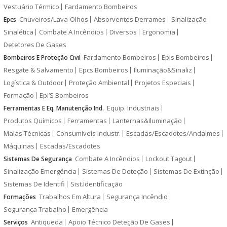
Vestuário Térmico
Fardamento Bombeiros
Chuveiros/Lava-Olhos
Absorventes Derrames
Sinalização
Epcs
Sinalética
Combate A Incêndios
Diversos
Ergonomia
Detetores De Gases
Fardamento Bombeiros
Epis Bombeiros
Bombeiros E Proteção Civil
Resgate & Salvamento
Epcs Bombeiros
Iluminação&Sinaliz
Logística & Outdoor
Proteção Ambiental
Projetos Especiais
Formação
Epi’S Bombeiros
Equip. Industriais
Ferramentas E Eq. Manutenção Ind.
Produtos Químicos
Ferramentas
Lanternas&Iluminação
Malas Técnicas
Consumíveis Industr.
Escadas/Escadotes/Andaimes
Máquinas
Escadas/Escadotes
Combate A Incêndios
Lockout Tagout
Sistemas De Segurança
Sinalização Emergência
Sistemas De Deteção
Sistemas De Extinção
Sistemas De Identifi
Sist.Identificação
Trabalhos Em Altura
Segurança Incêndio
Formações
Segurança Trabalho
Emergência
Antiqueda
Apoio Técnico Deteção De Gases
Serviços