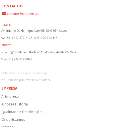
CONTACTOS
sintimex@sintimex.pt
Sede
Av. Infante D. Henrique Lote 9B, 1849-034 Lisboa
(+351) 217 577 212*
//
912 002 021**
Norte
Rua Engº. Frederico Ulrich 2025 Moreira, 4470-605 Maia
(+351) 229 419 084*
*
Chamada para a rede fixa nacional
**
Chamada para rede móvel nacional
EMPRESA
A Empresa
A nossa História
Qualidade e Certificações
Onde Estamos