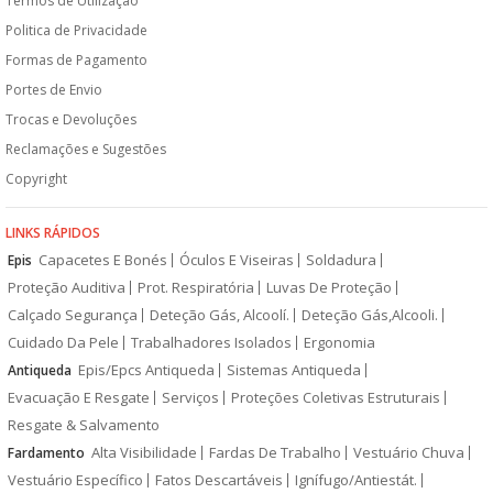
Termos de Utilização
Politica de Privacidade
Formas de Pagamento
Portes de Envio
Trocas e Devoluções
Reclamações e Sugestões
Copyright
LINKS RÁPIDOS
Capacetes E Bonés
Óculos E Viseiras
Soldadura
Epis
Proteção Auditiva
Prot. Respiratória
Luvas De Proteção
Calçado Segurança
Deteção Gás, Alcoolí.
Deteção Gás,Alcooli.
Cuidado Da Pele
Trabalhadores Isolados
Ergonomia
Epis/Epcs Antiqueda
Sistemas Antiqueda
Antiqueda
Evacuação E Resgate
Serviços
Proteções Coletivas Estruturais
Resgate & Salvamento
Alta Visibilidade
Fardas De Trabalho
Vestuário Chuva
Fardamento
Vestuário Específico
Fatos Descartáveis
Ignífugo/Antiestát.