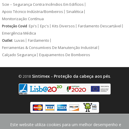
Scie – Segurança Contra Incêndios Em Edifícios
Apoio Técnico Indústria/Bombeiros
Sinalética
Monitorização Contínua
Epi's
Epc's
Kits Diversos
Fardamento Descartável
Proteção Covid
Emergência Médica
Luvas
Fardamento
Outlet
Ferramentas & Consumíveis De Manutenção Industrial
Calçado Segurança
Equipamentos De Bombeiros
Sintimex - Proteção da cabeça aos pés
© 2018
.
design by
CodeMind.PT
Este website utiliza cookies para um melhor desempenho e
Parceiro Digital desde 2018 Top 5% PME