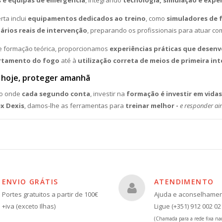
 e equipas de emergência
, integrando
tecnologia, simulação e expe
rta inclui
equipamentos dedicados ao treino
, como
simuladores de 
nários reais de intervenção
, preparando os profissionais para atuar c
e formação teórica, proporcionamos
experiências práticas que desenv
rtamento do fogo
até à
utilização correta de meios de primeira in
 hoje, proteger amanhã
io onde
cada segundo conta
, investir na
formação é investir em vidas
x Dexis
, damos-lhe as ferramentas para
treinar melhor -
e responder ai
ENVIO GRÁTIS
ATENDIMENTO
Portes gratuitos a partir de 100€
Ajuda e aconselhame
+iva (exceto Ilhas)
Ligue (+351) 912 002 02
(Chamada para a rede fixa nac