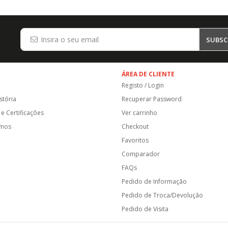
SUBSC
ÁREA DE CLIENTE
Registo / Login
stória
Recuperar Password
e Certificações
Ver carrinho
amos
Checkout
Favoritos
Comparador
FAQs
Pedido de Informação
Pedido de Troca/Devolução
Pedido de Visita