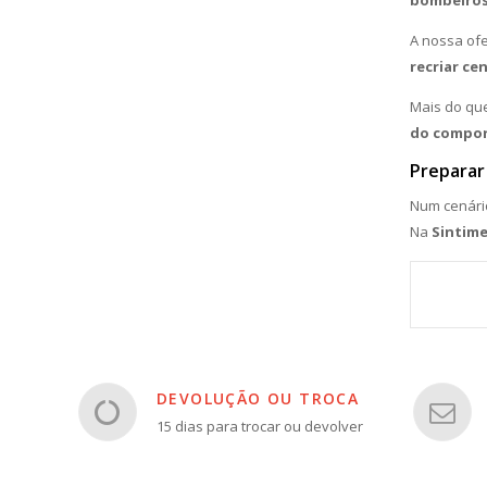
bombeiros
A nossa ofe
recriar ce
Mais do qu
do compo
Preparar
Num cenár
Na
Sintime
DEVOLUÇÃO OU TROCA
15 dias para trocar ou devolver