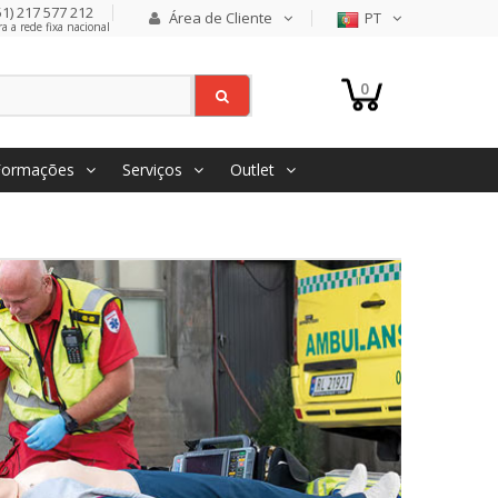
1) 217 577 212
Área de Cliente
PT
 a rede fixa nacional
0
Formações
Serviços
Outlet