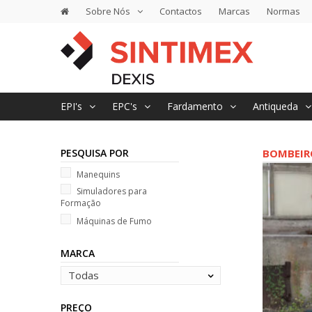
Sobre Nós
Contactos
Marcas
Normas
EPI's
EPC's
Fardamento
Antiqueda
PESQUISA POR
BOMBEIRO
Manequins
Simuladores para
Formação
Máquinas de Fumo
MARCA
Todas
PREÇO