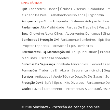
LINKS RÁPIDOS
Capacetes E Bonés
Óculos E Viseiras
Soldadura
Pr
Epis
Cuidado Da Pele
Trabalhadores Isolados
Ergonomia
Epis/Epcs Antiqueda
Sistemas Antiqueda
Eva
Antiqueda
Alta Visibilidade
Fardas De Trabalho
Vestuá
Fardamento
Chuveiros/Lava-Olhos
Absorventes Derrames
Sina
Epcs
Fardamento Bombeiros
Epis Bo
Bombeiros E Proteção Civil
Projetos Especiais
Formação
Epi’S Bombeiros
Equip. Industriais
Produ
Ferramentas E Eq. Manutenção Ind.
Máquinas
Escadas/Escadotes
Combate A Incêndios
Lockout Tago
Sistemas De Segurança
Trabalhos Em Altura
Segurança Incêndio
Seg
Formações
Antiqueda
Apoio Técnico Deteção De Gases
Sci
Serviços
Epi's
Epc's
Kits Diversos
Fardamento De
Proteção Covid
Luvas
Fardamento
Ferramentas & Consumíveis D
Outlet
Sintimex - Proteção da cabeça aos pés
© 2018
.