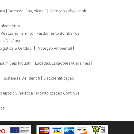
nça
Deteção Gás, Alcoolí.
Deteção Gás,Alcooli.
Salvamento
Vestuário Térmico
Fardamento Bombeiros
res De Gases
ogística & Outdoor
Proteção Ambiental
sumíveis Industr.
Escadas/Escadotes/Andaimes
o
Sistemas De Identifi
Sist.Identificação
mbeiros
Sinalética
Monitorização Contínua
ros