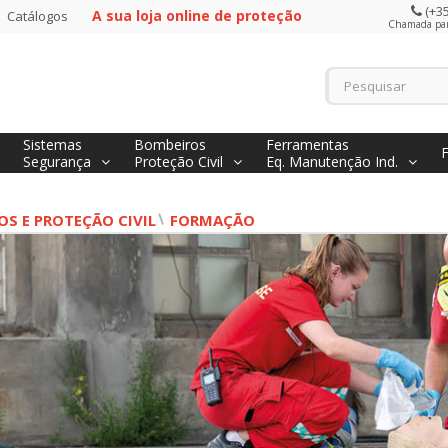
(+35
A sua loja online de proteção
Catálogos
Chamada para
Sistemas
Bombeiros
Ferramentas
Segurança
Proteção Civil
Eq. Manutenção Ind.
S E PROTEÇÃO CIVIL
FORMAÇÃO