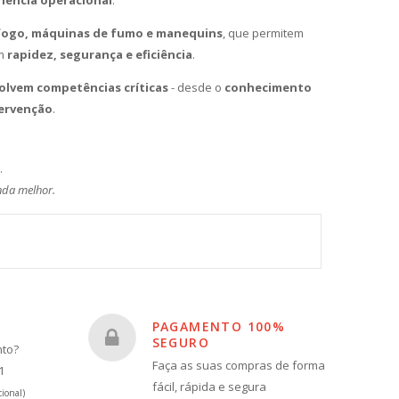
riência operacional
.
fogo, máquinas de fumo e manequins
, que permitem
om
rapidez, segurança e eficiência
.
olvem competências críticas
- desde o
conhecimento
tervenção
.
.
nda melhor
.
PAGAMENTO 100%
SEGURO
nto?
Faça as suas compras de forma
1
fácil, rápida e segura
ional)