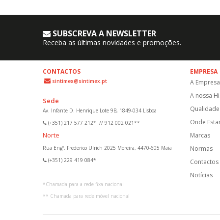
SUBSCREVA A NEWSLETTER
Receba as últimas novidades e promoções.
CONTACTOS
EMPRESA
sintimex@sintimex.pt
A Empresa
A nossa Hi
Sede
Qualidade 
Av. Infante D. Henrique Lote 9B, 1849-034 Lisboa
Onde Est
(+351) 217 577 212*
//
912 002 021**
Norte
Marcas
Rua Engº. Frederico Ulrich 2025 Moreira, 4470-605 Maia
Normas
(+351) 229 419 084*
Contactos
Notícias
*
Chamada para a rede fixa nacional
**
Chamada para rede móvel nacional