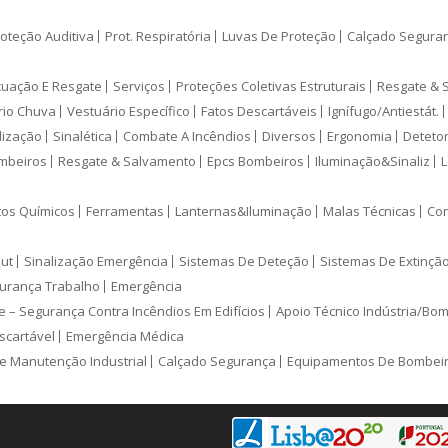
oteção Auditiva
Prot. Respiratória
Luvas De Proteção
Calçado Segura
cuação E Resgate
Serviços
Proteções Coletivas Estruturais
Resgate & 
rio Chuva
Vestuário Específico
Fatos Descartáveis
Ignífugo/Antiestát.
lização
Sinalética
Combate A Incêndios
Diversos
Ergonomia
Deteto
mbeiros
Resgate & Salvamento
Epcs Bombeiros
Iluminação&Sinaliz
L
tos Químicos
Ferramentas
Lanternas&Iluminação
Malas Técnicas
Con
ut
Sinalização Emergência
Sistemas De Deteção
Sistemas De Extinçã
urança Trabalho
Emergência
e – Segurança Contra Incêndios Em Edifícios
Apoio Técnico Indústria/Bo
scartável
Emergência Médica
e Manutenção Industrial
Calçado Segurança
Equipamentos De Bombei