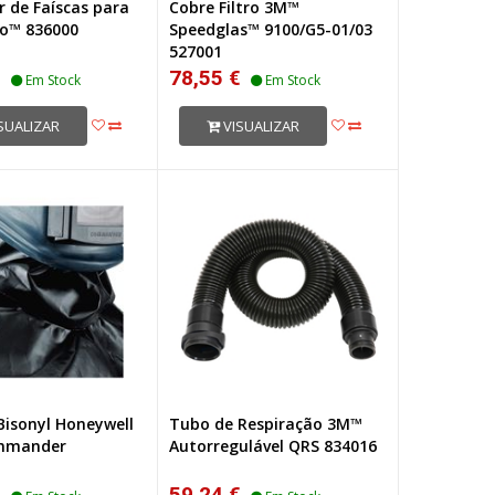
r de Faíscas para
Cobre Filtro 3M™
o™ 836000
Speedglas™ 9100/G5-01/03
527001
€
78,55 €
Em Stock
Em Stock
SUALIZAR
VISUALIZAR
Bisonyl Honeywell
Tubo de Respiração 3M™
mmander
Autorregulável QRS 834016
€
59,24 €