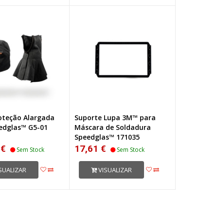
roteção Alargada
Suporte Lupa 3M™ para
edglas™ G5-01
Máscara de Soldadura
Speedglas™ 171035
 €
17,61 €
Sem Stock
Sem Stock
SUALIZAR
VISUALIZAR