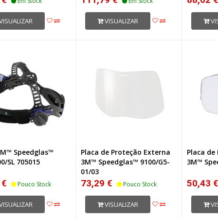
Em Stock
Em Stock
VISUALIZAR
VISUALIZAR
VI
3M™ Speedglas™
Placa de Proteção Externa
Placa de 
00/SL 705015
3M™ Speedglas™ 9100/G5-
3M™ Spe
01/03
 €
73,29 €
50,43 
Pouco Stock
Pouco Stock
VISUALIZAR
VISUALIZAR
VI