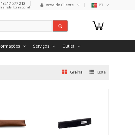
1) 217 577 212
Área de Cliente
PT
 a rede fixa nacional
0
Formações
Serviços
Outlet
Grelha
Lista