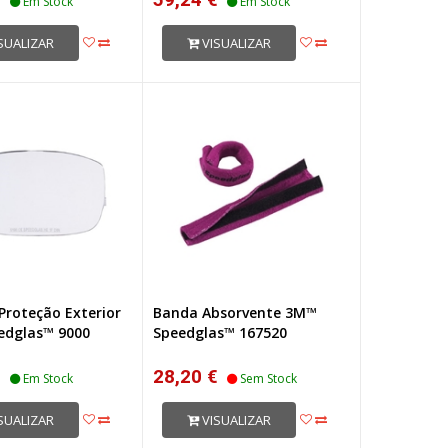
Em Stock
Em Stock
SUALIZAR
VISUALIZAR
Proteção Exterior
Banda Absorvente 3M™
edglas™ 9000
Speedglas™ 167520
€
28,20 €
Em Stock
Sem Stock
SUALIZAR
VISUALIZAR