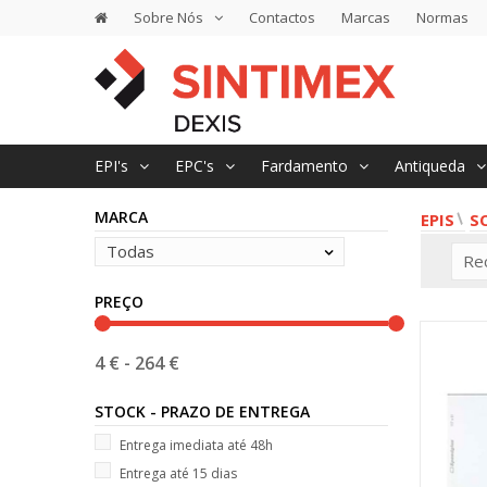
Sobre Nós
Contactos
Marcas
Normas
EPI's
EPC's
Fardamento
Antiqueda
MARCA
EPIS
S
Todas
Re
PREÇO
4 €
-
264 €
STOCK - PRAZO DE ENTREGA
Entrega imediata até 48h
Entrega até 15 dias