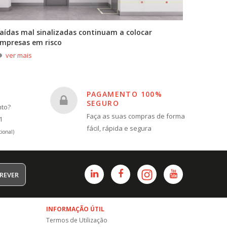
aídas mal sinalizadas continuam a colocar
A primei
mpresas em risco
durante
ver mais
ver m
PAGAMENTO 100%
SEGURO
nto?
Faça as suas compras de forma
1
fácil, rápida e segura
ional)
REVER
INFORMAÇÃO ÚTIL
Termos de Utilização