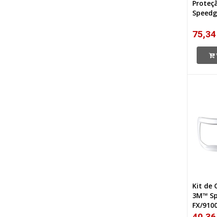
Proteç
Speedg
75,34
Kit de 
3M™ Sp
FX/910
40,36