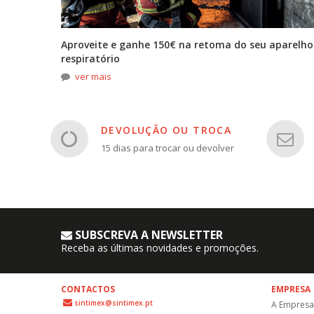
tona
Aproveite e ganhe 150€ na retoma do seu aparelho
respiratório
ver mais
DEVOLUÇÃO OU TROCA
15 dias para trocar ou devolver
SUBSCREVA A NEWSLETTER
Receba as últimas novidades e promoções.
CONTACTOS
EMPRESA
sintimex@sintimex.pt
A Empresa