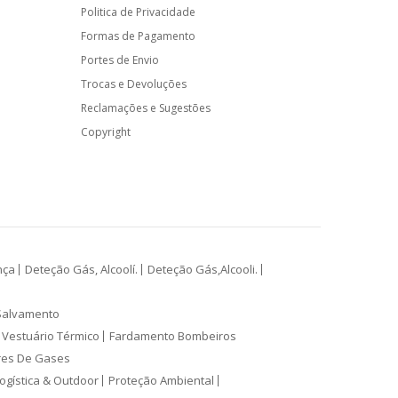
Politica de Privacidade
Formas de Pagamento
Portes de Envio
Trocas e Devoluções
Reclamações e Sugestões
Copyright
nça
Deteção Gás, Alcoolí.
Deteção Gás,Alcooli.
Salvamento
Vestuário Térmico
Fardamento Bombeiros
res De Gases
ogística & Outdoor
Proteção Ambiental