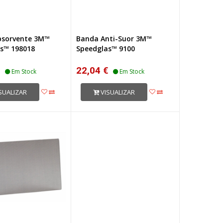
bsorvente 3M™
Banda Anti-Suor 3M™
s™ 198018
Speedglas™ 9100
€
22,04 €
Em Stock
Em Stock
SUALIZAR
VISUALIZAR