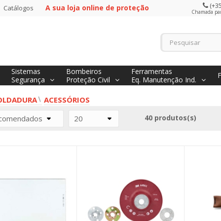
(+35
A sua loja online de proteção
Catálogos
Chamada para
Sistemas
Bombeiros
Ferramentas
Segurança
Proteção Civil
Eq. Manutenção Ind.
OLDADURA
ACESSÓRIOS
40 produtos(s)
comendados
20