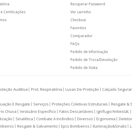
stória
Recuperar Password
e Certificações
Ver carrinho
amos
Checkout
Favoritos
Comparador
FAQs
Pedido de Informação
Pedido de Troca/Devolução
Pedido de Visita
oteção Auditiva
Prot. Respiratória
Luvas De Proteção
Calçado Segura
cuação E Resgate
Serviços
Proteções Coletivas Estruturais
Resgate & 
rio Chuva
Vestuário Específico
Fatos Descartáveis
Ignífugo/Antiestát.
lização
Sinalética
Combate A Incêndios
Diversos
Ergonomia
Deteto
mbeiros
Resgate & Salvamento
Epcs Bombeiros
Iluminação&Sinaliz
L