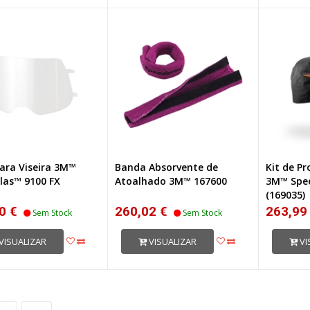
para Viseira 3M™
Banda Absorvente de
Kit de P
las™ 9100 FX
Atoalhado 3M™ 167600
3M™ Spe
(169035)
0 €
260,02 €
263,99
Sem Stock
Sem Stock
VISUALIZAR
VISUALIZAR
VI