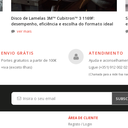
Disco de Lamelas 3M™ Cubitron™ 3 1169F:
S
desempenho, eficiência e escolha do formato ideal
e
ver mais
ENVIO GRÁTIS
ATENDIMENTO
Portes gratuitos a partir de 100€
Ajuda e aconselhame
+iva (exceto Ilhas)
Ligue (+351) 912 002 02
(Chamada para a rede fixa nac
SUBSC
ÁREA DE CLIENTE
Registo / Login