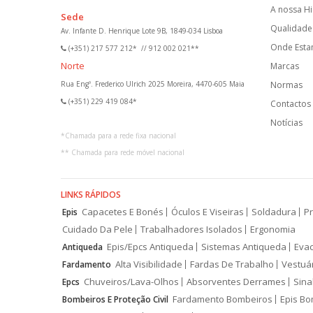
A nossa Hi
Sede
Qualidade 
Av. Infante D. Henrique Lote 9B, 1849-034 Lisboa
Onde Est
(+351) 217 577 212*
//
912 002 021**
Norte
Marcas
Rua Engº. Frederico Ulrich 2025 Moreira, 4470-605 Maia
Normas
(+351) 229 419 084*
Contactos
Notícias
*
Chamada para a rede fixa nacional
**
Chamada para rede móvel nacional
LINKS RÁPIDOS
Capacetes E Bonés
Óculos E Viseiras
Soldadura
Pr
Epis
Cuidado Da Pele
Trabalhadores Isolados
Ergonomia
Epis/Epcs Antiqueda
Sistemas Antiqueda
Eva
Antiqueda
Alta Visibilidade
Fardas De Trabalho
Vestuá
Fardamento
Chuveiros/Lava-Olhos
Absorventes Derrames
Sina
Epcs
Fardamento Bombeiros
Epis Bo
Bombeiros E Proteção Civil