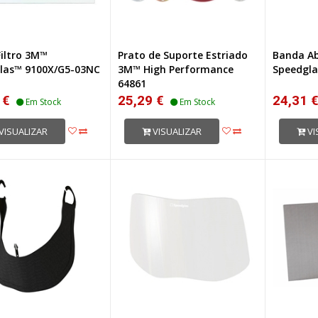
Filtro 3M™
Prato de Suporte Estriado
Banda A
las™ 9100X/G5-03NC
3M™ High Performance
Speedgla
64861
 €
25,29 €
24,31 
Em Stock
Em Stock
VISUALIZAR
VISUALIZAR
VI