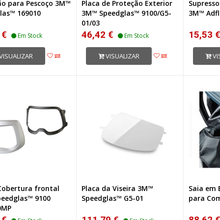
ão para Pescoço 3M™
Placa de Proteção Exterior
Supresso
las™ 169010
3M™ Speedglas™ 9100/G5-
3M™ Adfl
01/03
 €
46,42 €
15,53 
Em Stock
Em Stock
VISUALIZAR
VISUALIZAR
VI
Cobertura frontal
Placa da Viseira 3M™
Saia em 
eedglas™ 9100
Speedglas™ G5-01
para Co
0MP
 €
111,79 €
88,62 