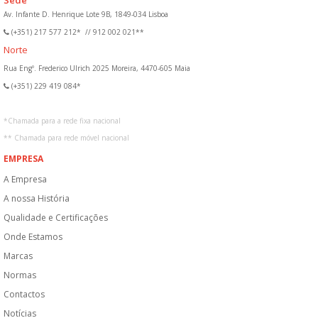
Sede
Av. Infante D. Henrique Lote 9B, 1849-034 Lisboa
(+351) 217 577 212*
//
912 002 021**
Norte
Rua Engº. Frederico Ulrich 2025 Moreira, 4470-605 Maia
(+351) 229 419 084*
*
Chamada para a rede fixa nacional
**
Chamada para rede móvel nacional
EMPRESA
A Empresa
A nossa História
Qualidade e Certificações
Onde Estamos
Marcas
Normas
Contactos
Notícias