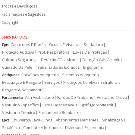
Trocas e Devoluções
Reclamações e Sugestões
Copyright
LINKS RÁPIDOS
Capacetes E Bonés
Óculos E Viseiras
Soldadura
Epis
Proteção Auditiva
Prot. Respiratória
Luvas De Proteção
Calçado Segurança
Deteção Gás, Alcoolí.
Deteção Gás,Alcooli.
Cuidado Da Pele
Trabalhadores Isolados
Ergonomia
Epis/Epcs Antiqueda
Sistemas Antiqueda
Antiqueda
Evacuação E Resgate
Serviços
Proteções Coletivas Estruturais
Resgate & Salvamento
Alta Visibilidade
Fardas De Trabalho
Vestuário Chuva
Fardamento
Vestuário Específico
Fatos Descartáveis
Ignífugo/Antiestát.
Vestuário Térmico
Fardamento Bombeiros
Chuveiros/Lava-Olhos
Absorventes Derrames
Sinalização
Epcs
Sinalética
Combate A Incêndios
Diversos
Ergonomia