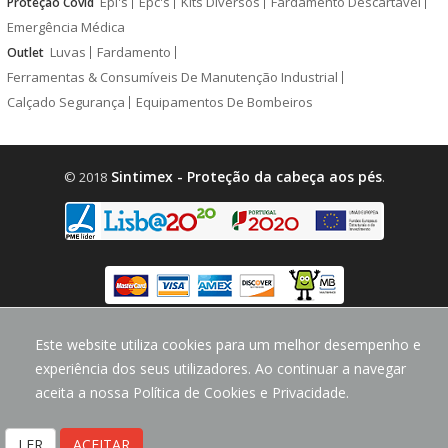
Epi's
Epc's
Kits Diversos
Fardamento Descartável
Proteção Covid
Emergência Médica
Luvas
Fardamento
Outlet
Ferramentas & Consumíveis De Manutenção Industrial
Calçado Segurança
Equipamentos De Bombeiros
Sintimex - Proteção da cabeça aos pés
© 2018
.
Este website utiliza cookies para um melhor desempenho e
design by
CodeMind.PT
Parceiro Digital desde 2018 Top 5% PME
experiência dos seus utilizadores. Ao continuar a navegar
aceita a nossa Política de Cookies e Privacidade.
LER
ACEITAR