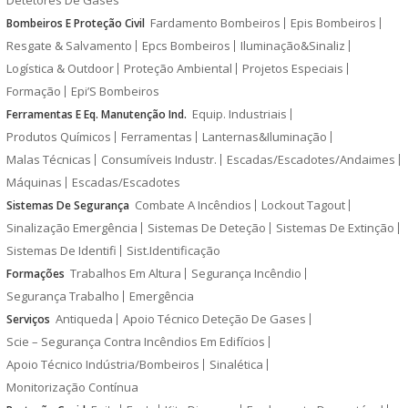
Detetores De Gases
Fardamento Bombeiros
Epis Bombeiros
Bombeiros E Proteção Civil
Resgate & Salvamento
Epcs Bombeiros
Iluminação&Sinaliz
Logística & Outdoor
Proteção Ambiental
Projetos Especiais
Formação
Epi’S Bombeiros
Equip. Industriais
Ferramentas E Eq. Manutenção Ind.
Produtos Químicos
Ferramentas
Lanternas&Iluminação
Malas Técnicas
Consumíveis Industr.
Escadas/Escadotes/Andaimes
Máquinas
Escadas/Escadotes
Combate A Incêndios
Lockout Tagout
Sistemas De Segurança
Sinalização Emergência
Sistemas De Deteção
Sistemas De Extinção
Sistemas De Identifi
Sist.Identificação
Trabalhos Em Altura
Segurança Incêndio
Formações
Segurança Trabalho
Emergência
Antiqueda
Apoio Técnico Deteção De Gases
Serviços
Scie – Segurança Contra Incêndios Em Edifícios
Apoio Técnico Indústria/Bombeiros
Sinalética
Monitorização Contínua