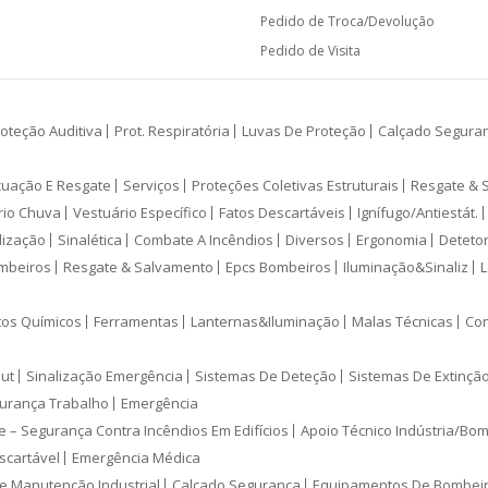
Pedido de Troca/Devolução
Pedido de Visita
oteção Auditiva
Prot. Respiratória
Luvas De Proteção
Calçado Segura
cuação E Resgate
Serviços
Proteções Coletivas Estruturais
Resgate & 
rio Chuva
Vestuário Específico
Fatos Descartáveis
Ignífugo/Antiestát.
lização
Sinalética
Combate A Incêndios
Diversos
Ergonomia
Deteto
mbeiros
Resgate & Salvamento
Epcs Bombeiros
Iluminação&Sinaliz
L
tos Químicos
Ferramentas
Lanternas&Iluminação
Malas Técnicas
Con
ut
Sinalização Emergência
Sistemas De Deteção
Sistemas De Extinçã
urança Trabalho
Emergência
e – Segurança Contra Incêndios Em Edifícios
Apoio Técnico Indústria/Bo
scartável
Emergência Médica
e Manutenção Industrial
Calçado Segurança
Equipamentos De Bombei