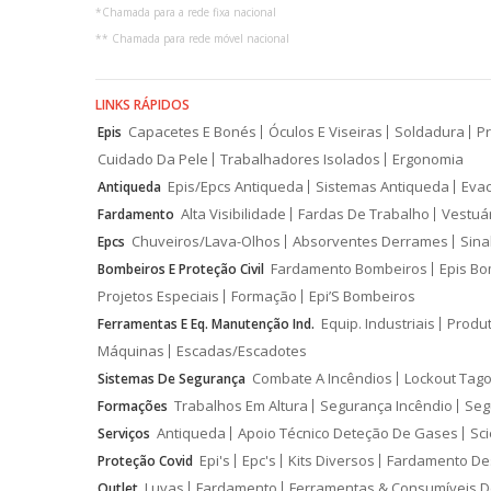
*
Chamada para a rede fixa nacional
**
Chamada para rede móvel nacional
LINKS RÁPIDOS
Capacetes E Bonés
Óculos E Viseiras
Soldadura
Pr
Epis
Cuidado Da Pele
Trabalhadores Isolados
Ergonomia
Epis/Epcs Antiqueda
Sistemas Antiqueda
Eva
Antiqueda
Alta Visibilidade
Fardas De Trabalho
Vestuá
Fardamento
Chuveiros/Lava-Olhos
Absorventes Derrames
Sina
Epcs
Fardamento Bombeiros
Epis Bo
Bombeiros E Proteção Civil
Projetos Especiais
Formação
Epi’S Bombeiros
Equip. Industriais
Produ
Ferramentas E Eq. Manutenção Ind.
Máquinas
Escadas/Escadotes
Combate A Incêndios
Lockout Tago
Sistemas De Segurança
Trabalhos Em Altura
Segurança Incêndio
Seg
Formações
Antiqueda
Apoio Técnico Deteção De Gases
Sci
Serviços
Epi's
Epc's
Kits Diversos
Fardamento De
Proteção Covid
Luvas
Fardamento
Ferramentas & Consumíveis D
Outlet