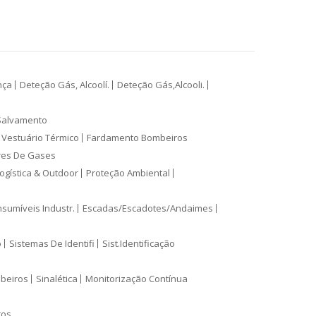
nça
Deteção Gás, Alcoolí.
Deteção Gás,Alcooli.
Salvamento
Vestuário Térmico
Fardamento Bombeiros
res De Gases
ogística & Outdoor
Proteção Ambiental
sumíveis Industr.
Escadas/Escadotes/Andaimes
o
Sistemas De Identifi
Sist.Identificação
mbeiros
Sinalética
Monitorização Contínua
ros