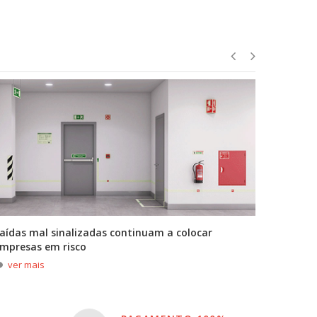
aídas mal sinalizadas continuam a colocar
A primei
mpresas em risco
durante
ver mais
ver m