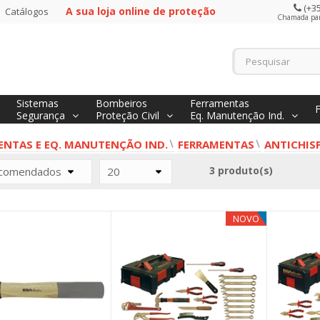
(+35
A sua loja online de proteção
Catálogos
Chamada para
Sistemas
Bombeiros
Ferramentas
Segurança
Proteção Civil
Eq. Manutenção Ind.
ENTAS E EQ. MANUTENÇÃO IND.
FERRAMENTAS
ANTICHIS
3 produto(s)
comendados
20
NOVO