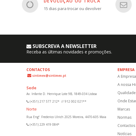
DEVOLUÇÃO OU TROCA
15 dias para trocar ou devolver
SUBSCREVA A NEWSLETTER
Receba as últimas novidades e promoções.
CONTACTOS
EMPRESA
sintimex@sintimex.pt
A Empresa
A nossa Hi
Sede
Qualidade 
Av. Infante D. Henrique Lote 9B, 1849-034 Lisboa
Onde Est
(+351) 217 577 212*
//
912 002 021**
Norte
Marcas
Rua Engº. Frederico Ulrich 2025 Moreira, 4470-605 Maia
Normas
(+351) 229 419 084*
Contactos
Notícias