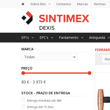
Sobre Nós
Contactos
Marcas
Normas
EPI's
EPC's
Fardamento
Antiqueda
MARCA
FERRAM
Todas
Re
PREÇO
83 €
-
3 973 €
STOCK - PRAZO DE ENTREGA
Entrega imediata até 48h
Entrega até 15 dias