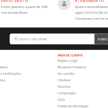
ENVIO GRÁTIS
ATENDIMENTO
Portes gratuitos a partir de 100€
Ajuda e aconselhame
+iva (exceto Ilhas)
Ligue (+351) 912 002 02
(Chamada para a rede fixa nac
SUBSC
ÁREA DE CLIENTE
Registo / Login
stória
Recuperar Password
e Certificações
Ver carrinho
amos
Checkout
Favoritos
Comparador
FAQs
Pedido de Informação