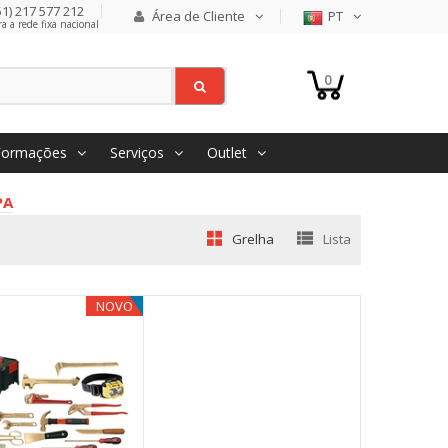
1) 217 577 212
Área de Cliente
PT
 a rede fixa nacional
0
Formações
Serviços
Outlet
PA
Grelha
Lista
NOVO