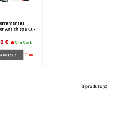
Ferramentas
r Antichispa Cu-
0 €
Sem Stock
SUALIZAR
3 produto(s)