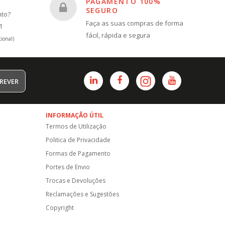
PAGAMENTO 100%
SEGURO
nto?
Faça as suas compras de forma
1
fácil, rápida e segura
ional)
REVER
INFORMAÇÃO ÚTIL
Termos de Utilização
Politica de Privacidade
Formas de Pagamento
Portes de Envio
Trocas e Devoluções
Reclamações e Sugestões
Copyright