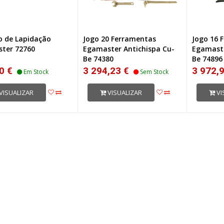
o de Lapidação
Jogo 20 Ferramentas
Jogo 16 
ter 72760
Egamaster Antichispa Cu-
Egamaste
Be 74380
Be 74896
0 €
3 294,23 €
3 972,9
Em Stock
Sem Stock
VISUALIZAR
VISUALIZAR
VI