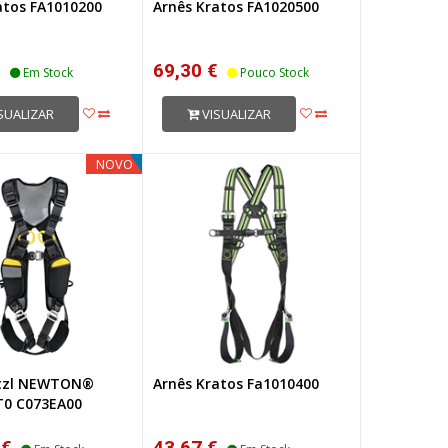
atos FA1010200
Arnês Kratos FA1020500
€
69,30 €
Em Stock
Pouco Stock
SUALIZAR
VISUALIZAR
NOVO
etzl NEWTON®
Arnês Kratos Fa1010400
T0 C073EA00
 €
43,67 €