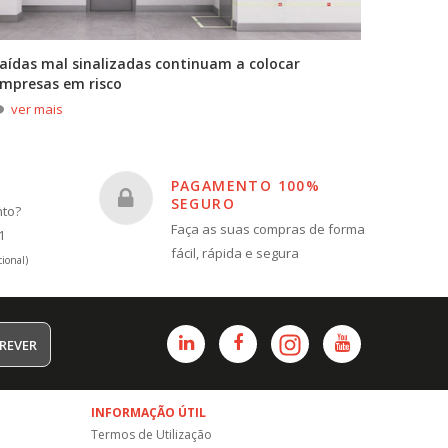
aídas mal sinalizadas continuam a colocar
A primei
mpresas em risco
durante
ver mais
ver m
PAGAMENTO 100%
SEGURO
nto?
Faça as suas compras de forma
1
fácil, rápida e segura
ional)
REVER
INFORMAÇÃO ÚTIL
Termos de Utilização