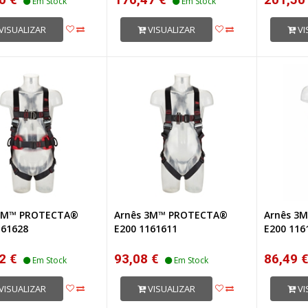
Em Stock
Em Stock
VISUALIZAR
VISUALIZAR
VI
 3M™ PROTECTA®
Arnês 3M™ PROTECTA®
Arnês 3
161628
E200 1161611
E200 116
2 €
93,08 €
86,49 
Em Stock
Em Stock
VISUALIZAR
VISUALIZAR
VI