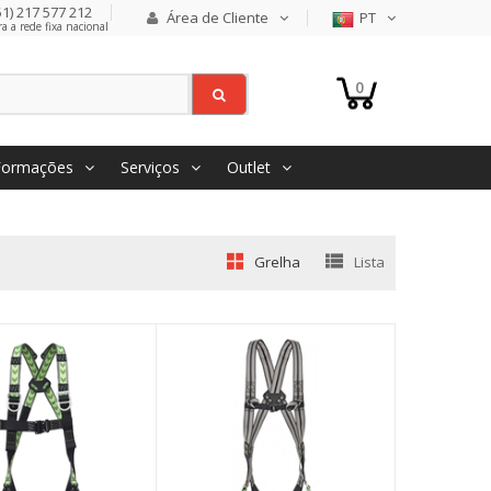
1) 217 577 212
Área de Cliente
PT
 a rede fixa nacional
0
Formações
Serviços
Outlet
Grelha
Lista