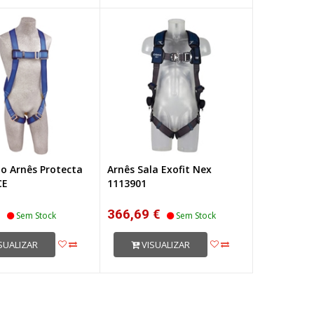
po Arnês Protecta
Arnês Sala Exofit Nex
CE
1113901
€
366,69 €
Sem Stock
Sem Stock
SUALIZAR
VISUALIZAR