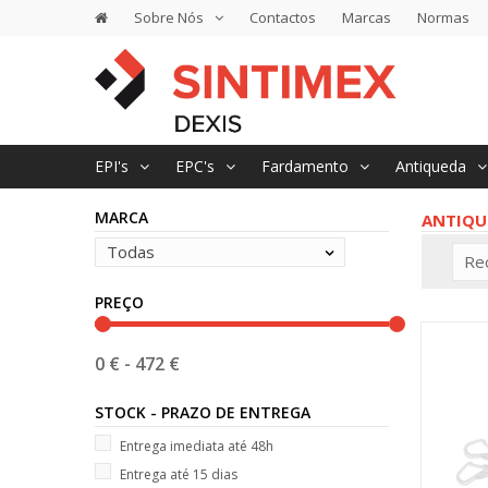
Sobre Nós
Contactos
Marcas
Normas
EPI's
EPC's
Fardamento
Antiqueda
MARCA
ANTIQU
Todas
Re
PREÇO
0 €
-
472 €
STOCK - PRAZO DE ENTREGA
Entrega imediata até 48h
Entrega até 15 dias