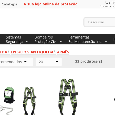
(+35
A sua loja online de proteção
Catálogos
Chamada para
Sistemas
Bombeiros
Ferramentas
Segurança
Proteção Civil
Eq. Manutenção Ind.
EDA
EPIS/EPCS ANTIQUEDA
ARNÊS
33 produtos(s)
comendados
20