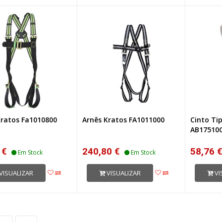
Kratos Fa1010800
Arnês Kratos FA1011000
Cinto Ti
AB17510
 €
240,80 €
58,76 
Em Stock
Em Stock
VISUALIZAR
VISUALIZAR
VI