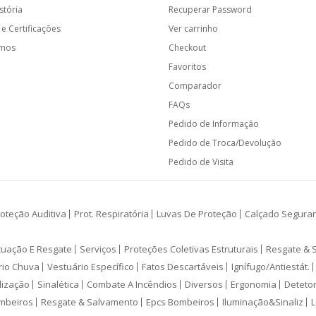
stória
Recuperar Password
e Certificações
Ver carrinho
amos
Checkout
Favoritos
Comparador
FAQs
Pedido de Informação
Pedido de Troca/Devolução
Pedido de Visita
oteção Auditiva
Prot. Respiratória
Luvas De Proteção
Calçado Segura
cuação E Resgate
Serviços
Proteções Coletivas Estruturais
Resgate & 
rio Chuva
Vestuário Específico
Fatos Descartáveis
Ignífugo/Antiestát.
lização
Sinalética
Combate A Incêndios
Diversos
Ergonomia
Deteto
mbeiros
Resgate & Salvamento
Epcs Bombeiros
Iluminação&Sinaliz
L