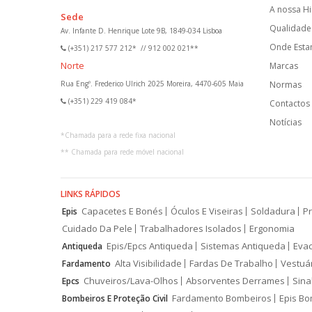
A nossa Hi
Sede
Qualidade 
Av. Infante D. Henrique Lote 9B, 1849-034 Lisboa
Onde Est
(+351) 217 577 212*
//
912 002 021**
Norte
Marcas
Rua Engº. Frederico Ulrich 2025 Moreira, 4470-605 Maia
Normas
(+351) 229 419 084*
Contactos
Notícias
*
Chamada para a rede fixa nacional
**
Chamada para rede móvel nacional
LINKS RÁPIDOS
Capacetes E Bonés
Óculos E Viseiras
Soldadura
Pr
Epis
Cuidado Da Pele
Trabalhadores Isolados
Ergonomia
Epis/Epcs Antiqueda
Sistemas Antiqueda
Eva
Antiqueda
Alta Visibilidade
Fardas De Trabalho
Vestuá
Fardamento
Chuveiros/Lava-Olhos
Absorventes Derrames
Sina
Epcs
Fardamento Bombeiros
Epis Bo
Bombeiros E Proteção Civil