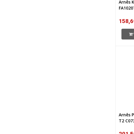
Arnês K
FA1020
158,6
Arnês P
T2 C07
201,5