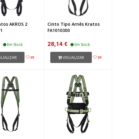
atos AKROS 2
Cinto Tipo Arnês Kratos
1
FA1010300
€
28,14 €
Em Stock
Em Stock
SUALIZAR
VISUALIZAR