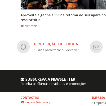
tona
Aproveite e ganhe 150€ na retoma do seu aparelho
respiratório
ver mais
DEVOLUÇÃO OU TROCA
15 dias para trocar ou devolver
SUBSCREVA A NEWSLETTER
Receba as últimas novidades e promoções.
CONTACTOS
EMPRESA
sintimex@sintimex.pt
A Empresa