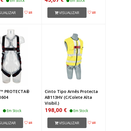
Em Stock
Em Stock
SUALIZAR
VISUALIZAR
M™ PROTECTA®
Cinto Tipo Arnês Protecta
1604
AB113HV (C/Colete Alta
Visibil.)
€
198,00 €
Em Stock
Em Stock
SUALIZAR
VISUALIZAR