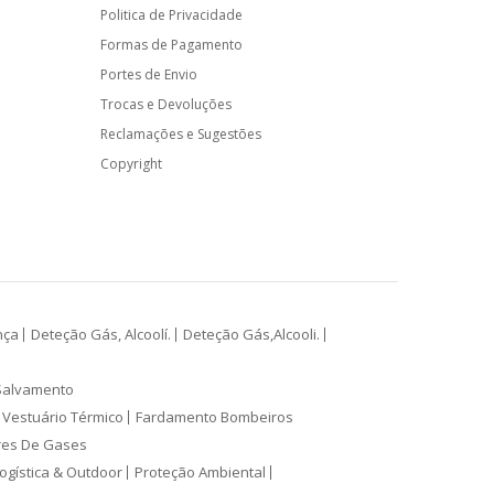
Politica de Privacidade
Formas de Pagamento
Portes de Envio
Trocas e Devoluções
Reclamações e Sugestões
Copyright
nça
Deteção Gás, Alcoolí.
Deteção Gás,Alcooli.
Salvamento
Vestuário Térmico
Fardamento Bombeiros
res De Gases
ogística & Outdoor
Proteção Ambiental