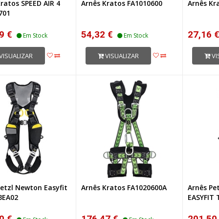
ratos SPEED AIR 4
Arnês Kratos FA1010600
Arnês Kr
701
9 €
54,32 €
27,16 
Em Stock
Em Stock
VISUALIZAR
VISUALIZAR
VI
etzl Newton Easyfit
Arnês Kratos FA1020600A
Arnês P
3EA02
EASYFIT 
0 €
176,47 €
201,50