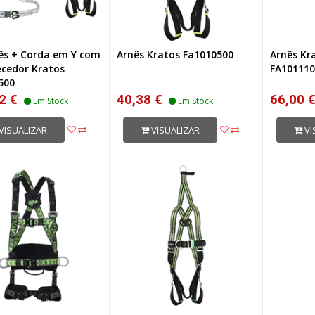
nês + Corda em Y com
Arnês Kratos Fa1010500
Arnês Kr
cedor Kratos
FA101110
500
2 €
40,38 €
66,00 
Em Stock
Em Stock
VISUALIZAR
VISUALIZAR
VI