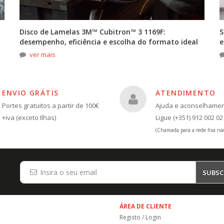
Disco de Lamelas 3M™ Cubitron™ 3 1169F:
S
desempenho, eficiência e escolha do formato ideal
e
ver mais
ENVIO GRÁTIS
ATENDIMENTO
Portes gratuitos a partir de 100€
Ajuda e aconselhame
+iva (exceto Ilhas)
Ligue (+351) 912 002 02
(Chamada para a rede fixa nac
SUBSC
ÁREA DE CLIENTE
Registo / Login