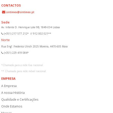
CONTACTOS
sintimex@sintimex.pt
Sede
Av. Infante D. Henrique Lote 9B, 1849-034 Lisboa
(+351) 217 577 212*
//
912 002 021**
Norte
Rua Engº. Frederico Ulrich 2025 Moreira, 4470-605 Maia
(+351) 229 419 084*
*
Chamada para a rede fixa nacional
**
Chamada para rede móvel nacional
EMPRESA
A Empresa
A nossa História
Qualidade e Certificações
Onde Estamos