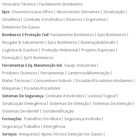
Vestuário Térmico
Fardamento Bombeiros
Chuveiros/Lava-Olhos
Absorventes Derrames
Sinalização
Epcs
Sinalética
Combate A Incêndios
Diversos
Ergonomia
Detetores De Gases
Fardamento Bombeiros
Epis Bombeiros
Bombeiros E Proteção Civil
Resgate & Salvamento
Epcs Bombeiros
Iluminação&Sinaliz
Logística & Outdoor
Proteção Ambiental
Projetos Especiais
Formação
Epi’S Bombeiros
Equip. Industriais
Ferramentas E Eq. Manutenção Ind.
Produtos Químicos
Ferramentas
Lanternas&Iluminação
Malas Técnicas
Consumíveis Industr.
Escadas/Escadotes/Andaimes
Máquinas
Escadas/Escadotes
Combate A Incêndios
Lockout Tagout
Sistemas De Segurança
Sinalização Emergência
Sistemas De Deteção
Sistemas De Extinção
Sistemas De Identifi
Sist.Identificação
Trabalhos Em Altura
Segurança Incêndio
Formações
Segurança Trabalho
Emergência
Antiqueda
Apoio Técnico Deteção De Gases
Serviços