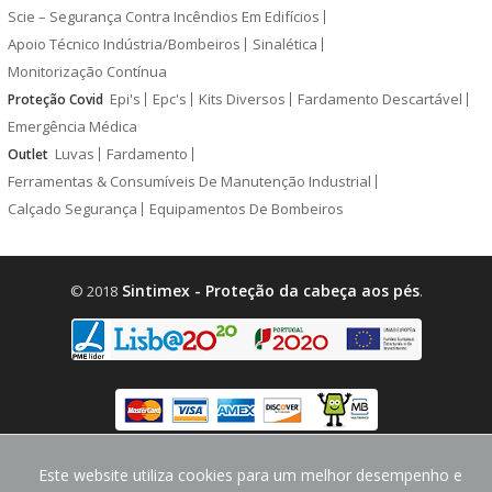
Scie – Segurança Contra Incêndios Em Edifícios
Apoio Técnico Indústria/Bombeiros
Sinalética
Monitorização Contínua
Epi's
Epc's
Kits Diversos
Fardamento Descartável
Proteção Covid
Emergência Médica
Luvas
Fardamento
Outlet
Ferramentas & Consumíveis De Manutenção Industrial
Calçado Segurança
Equipamentos De Bombeiros
Sintimex - Proteção da cabeça aos pés
© 2018
.
design by
CodeMind.PT
Este website utiliza cookies para um melhor desempenho e
Parceiro Digital desde 2018 Top 5% PME