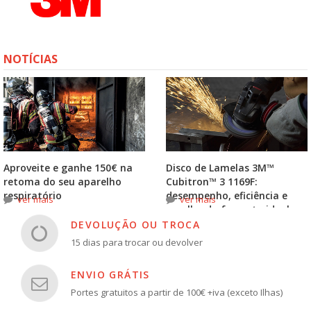
NOTÍCIAS
Aproveite e ganhe 150€ na
Disco de Lamelas 3M™
retoma do seu aparelho
Cubitron™ 3 1169F:
respiratório
desempenho, eficiência e
ver mais
ver mais
escolha do formato ideal
DEVOLUÇÃO OU TROCA
15 dias para trocar ou devolver
ENVIO GRÁTIS
Portes gratuitos a partir de 100€ +iva (exceto Ilhas)