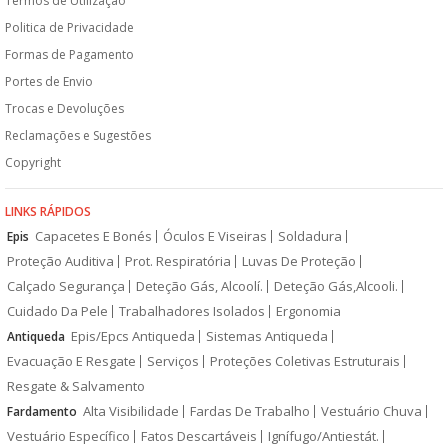
Termos de Utilização
Politica de Privacidade
Formas de Pagamento
Portes de Envio
Trocas e Devoluções
Reclamações e Sugestões
Copyright
LINKS RÁPIDOS
Capacetes E Bonés
Óculos E Viseiras
Soldadura
Epis
Proteção Auditiva
Prot. Respiratória
Luvas De Proteção
Calçado Segurança
Deteção Gás, Alcoolí.
Deteção Gás,Alcooli.
Cuidado Da Pele
Trabalhadores Isolados
Ergonomia
Epis/Epcs Antiqueda
Sistemas Antiqueda
Antiqueda
Evacuação E Resgate
Serviços
Proteções Coletivas Estruturais
Resgate & Salvamento
Alta Visibilidade
Fardas De Trabalho
Vestuário Chuva
Fardamento
Vestuário Específico
Fatos Descartáveis
Ignífugo/Antiestát.