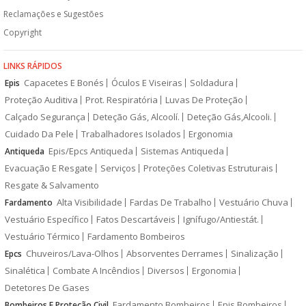
Reclamações e Sugestões
Copyright
LINKS RÁPIDOS
Capacetes E Bonés
Óculos E Viseiras
Soldadura
Epis
Proteção Auditiva
Prot. Respiratória
Luvas De Proteção
Calçado Segurança
Deteção Gás, Alcoolí.
Deteção Gás,Alcooli.
Cuidado Da Pele
Trabalhadores Isolados
Ergonomia
Epis/Epcs Antiqueda
Sistemas Antiqueda
Antiqueda
Evacuação E Resgate
Serviços
Proteções Coletivas Estruturais
Resgate & Salvamento
Alta Visibilidade
Fardas De Trabalho
Vestuário Chuva
Fardamento
Vestuário Específico
Fatos Descartáveis
Ignífugo/Antiestát.
Vestuário Térmico
Fardamento Bombeiros
Chuveiros/Lava-Olhos
Absorventes Derrames
Sinalização
Epcs
Sinalética
Combate A Incêndios
Diversos
Ergonomia
Detetores De Gases
Fardamento Bombeiros
Epis Bombeiros
Bombeiros E Proteção Civil