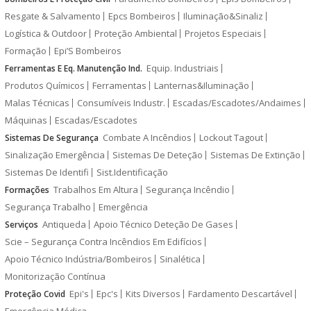
Resgate & Salvamento
Epcs Bombeiros
Iluminação&Sinaliz
Logística & Outdoor
Proteção Ambiental
Projetos Especiais
Formação
Epi’S Bombeiros
Equip. Industriais
Ferramentas E Eq. Manutenção Ind.
Produtos Químicos
Ferramentas
Lanternas&Iluminação
Malas Técnicas
Consumíveis Industr.
Escadas/Escadotes/Andaimes
Máquinas
Escadas/Escadotes
Combate A Incêndios
Lockout Tagout
Sistemas De Segurança
Sinalização Emergência
Sistemas De Deteção
Sistemas De Extinção
Sistemas De Identifi
Sist.Identificação
Trabalhos Em Altura
Segurança Incêndio
Formações
Segurança Trabalho
Emergência
Antiqueda
Apoio Técnico Deteção De Gases
Serviços
Scie – Segurança Contra Incêndios Em Edifícios
Apoio Técnico Indústria/Bombeiros
Sinalética
Monitorização Contínua
Epi's
Epc's
Kits Diversos
Fardamento Descartável
Proteção Covid
Emergência Médica