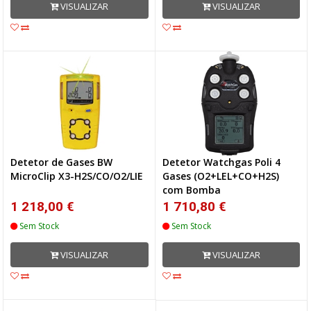
VISUALIZAR
VISUALIZAR
Detetor de Gases BW
Detetor Watchgas Poli 4
MicroClip X3-H2S/CO/O2/LIE
Gases (O2+LEL+CO+H2S)
com Bomba
1 218,00 €
1 710,80 €
Sem Stock
Sem Stock
VISUALIZAR
VISUALIZAR