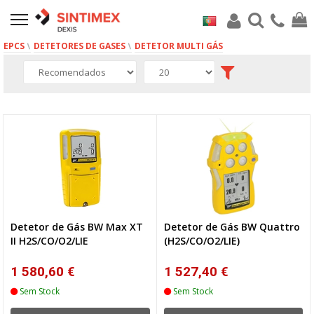
EPCS
DETETORES DE GASES
DETETOR MULTI GÁS
5 produto(s)
Detetor de Gás BW Max XT
Detetor de Gás BW Quattro
II H2S/CO/O2/LIE
(H2S/CO/O2/LIE)
1 580,60 €
1 527,40 €
Sem Stock
Sem Stock