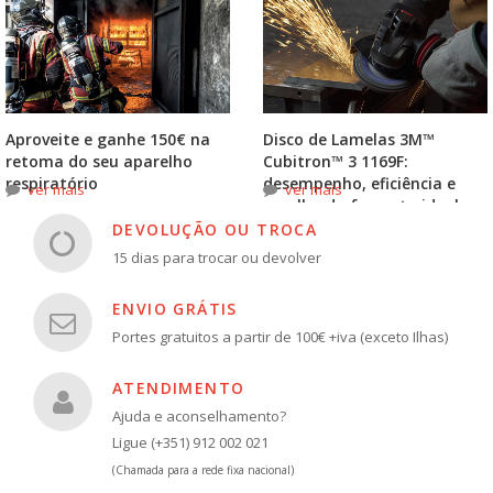
Aproveite e ganhe 150€ na
Disco de Lamelas 3M™
retoma do seu aparelho
Cubitron™ 3 1169F:
respiratório
desempenho, eficiência e
ver mais
ver mais
escolha do formato ideal
DEVOLUÇÃO OU TROCA
15 dias para trocar ou devolver
ENVIO GRÁTIS
Portes gratuitos a partir de 100€ +iva (exceto Ilhas)
ATENDIMENTO
Ajuda e aconselhamento?
Ligue (+351) 912 002 021
(Chamada para a rede fixa nacional)