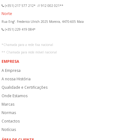
(+351) 217 577 212*
//
912 002 021**
Norte
Rua Engº. Frederico Ulrich 2025 Moreira, 4470-605 Maia
(+351) 229 419 084*
*
Chamada para a rede fixa nacional
**
Chamada para rede móvel nacional
EMPRESA
A Empresa
A nossa História
Qualidade e Certificações
Onde Estamos
Marcas
Normas
Contactos
Notícias
ÁREA DE CLIENTE