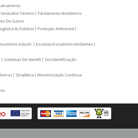
Salvamento
Vestuário Térmico
Fardamento Bombeiros
res De Gases
ogística & Outdoor
Proteção Ambiental
sumíveis Industr.
Escadas/Escadotes/Andaimes
o
Sistemas De Identifi
Sist.Identificação
mbeiros
Sinalética
Monitorização Contínua
ros