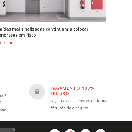
aídas mal sinalizadas continuam a colocar
A primei
mpresas em risco
durante
ver mais
ver m
PAGAMENTO 100%
SEGURO
nto?
Faça as suas compras de forma
1
fácil, rápida e segura
ional)