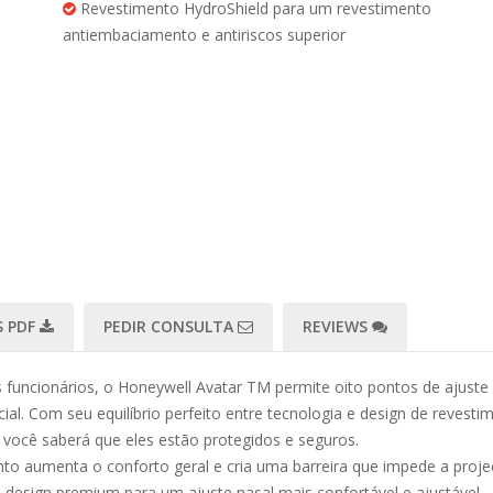
Revestimento HydroShield para um revestimento
antiembaciamento e antiriscos superior
 PDF
PEDIR CONSULTA
REVIEWS
funcionários, o Honeywell Avatar TM permite oito pontos de ajuste 
acial. Com seu equilíbrio perfeito entre tecnologia e design de reves
 você saberá que eles estão protegidos e seguros.
 aumenta o conforto geral e cria uma barreira que impede a projeç
 e design premium para um ajuste nasal mais confortável e ajustável.