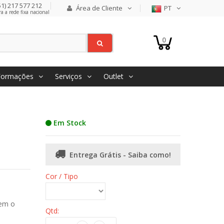
1) 217 577 212
Área de Cliente
PT
 a rede fixa nacional
0
Formações
Serviços
Outlet
Em Stock
Entrega Grátis - Saiba como!
Cor / Tipo
zem o
Qtd: