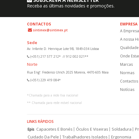
SUBSCREVA A NEWSLETTER
Receba as últimas novidades e promoções.
CONTACTOS
EMPRESA
sintimex@sintimex.pt
A Empresa
A nossa Hi
Sede
Qualidade 
Av. Infante D. Henrique Lote 9B, 1849-034 Lisboa
Onde Est
(+351) 217 577 212*
//
912 002 021**
Norte
Marcas
Rua Engº. Frederico Ulrich 2025 Moreira, 4470-605 Maia
Normas
(+351) 229 419 084*
Contactos
Notícias
*
Chamada para a rede fixa nacional
**
Chamada para rede móvel nacional
LINKS RÁPIDOS
Capacetes E Bonés
Óculos E Viseiras
Soldadura
Pr
Epis
Cuidado Da Pele
Trabalhadores Isolados
Ergonomia