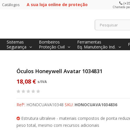
(+35
A sua loja online de proteção
Catálogos
Chamada para
Sistemas
Bombeiros
Ferramentas
Segurança
Proteção Civil
Eq. Manutenção Ind.
Óculos Honeywell Avatar 1034831
18,08 €
s/IVA
Refª:
HONOCUAVA10348
SKU:
HONOCUAVA1034836
Estrutura ultraleve - materiais compostos de ponta redu
peso total, mesmo com recursos adicionais