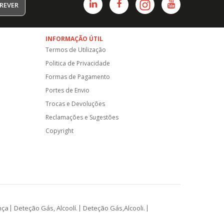
REVER
INFORMAÇÃO ÚTIL
Termos de Utilização
Politica de Privacidade
Formas de Pagamento
Portes de Envio
Trocas e Devoluções
Reclamações e Sugestões
Copyright
nça
Deteção Gás, Alcoolí.
Deteção Gás,Alcooli.