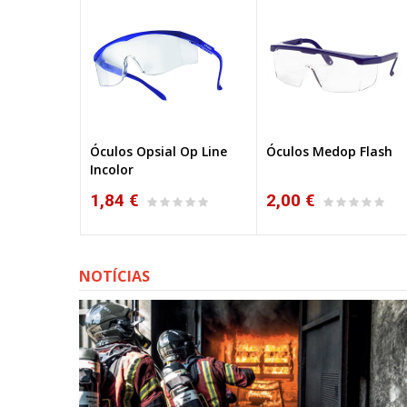
 Op Guest
Óculos Opsial Op Line
Óculos Medop Flash
Incolor
1,84 €
2,00 €
NOTÍCIAS