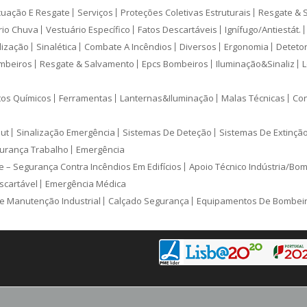
cuação E Resgate
Serviços
Proteções Coletivas Estruturais
Resgate & 
rio Chuva
Vestuário Específico
Fatos Descartáveis
Ignífugo/Antiestát.
lização
Sinalética
Combate A Incêndios
Diversos
Ergonomia
Deteto
mbeiros
Resgate & Salvamento
Epcs Bombeiros
Iluminação&Sinaliz
L
tos Químicos
Ferramentas
Lanternas&Iluminação
Malas Técnicas
Con
ut
Sinalização Emergência
Sistemas De Deteção
Sistemas De Extinçã
urança Trabalho
Emergência
e – Segurança Contra Incêndios Em Edifícios
Apoio Técnico Indústria/Bo
scartável
Emergência Médica
e Manutenção Industrial
Calçado Segurança
Equipamentos De Bombei