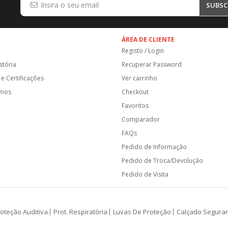
SUBSC
ÁREA DE CLIENTE
Registo / Login
stória
Recuperar Password
e Certificações
Ver carrinho
amos
Checkout
Favoritos
Comparador
FAQs
Pedido de Informação
Pedido de Troca/Devolução
Pedido de Visita
oteção Auditiva
Prot. Respiratória
Luvas De Proteção
Calçado Segura