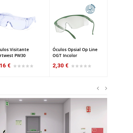
ulos Visitante
Óculos Opsial Op Line
Óculos Po
NOVO
rtwest PW30
OGT Incolor
16 €
2,30 €
2,40 €