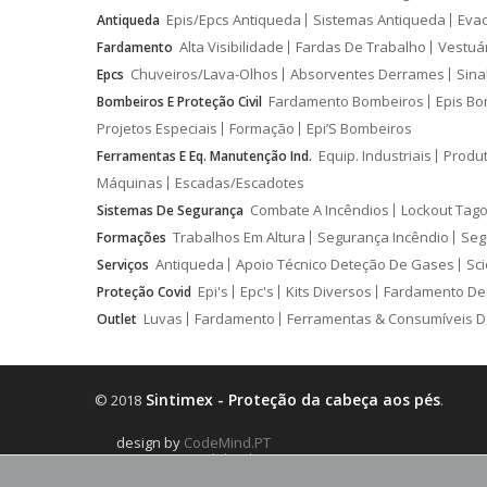
Epis/Epcs Antiqueda
Sistemas Antiqueda
Eva
Antiqueda
Alta Visibilidade
Fardas De Trabalho
Vestuá
Fardamento
Chuveiros/Lava-Olhos
Absorventes Derrames
Sina
Epcs
Fardamento Bombeiros
Epis Bo
Bombeiros E Proteção Civil
Projetos Especiais
Formação
Epi’S Bombeiros
Equip. Industriais
Produ
Ferramentas E Eq. Manutenção Ind.
Máquinas
Escadas/Escadotes
Combate A Incêndios
Lockout Tago
Sistemas De Segurança
Trabalhos Em Altura
Segurança Incêndio
Seg
Formações
Antiqueda
Apoio Técnico Deteção De Gases
Sci
Serviços
Epi's
Epc's
Kits Diversos
Fardamento De
Proteção Covid
Luvas
Fardamento
Ferramentas & Consumíveis D
Outlet
Sintimex - Proteção da cabeça aos pés
© 2018
.
design by
CodeMind.PT
Parceiro Digital desde 2018 Top 5% PME