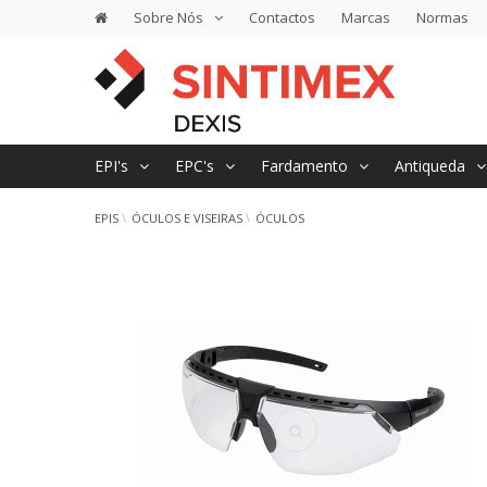
Sobre Nós
Contactos
Marcas
Normas
EPI's
EPC's
Fardamento
Antiqueda
EPIS
ÓCULOS E VISEIRAS
ÓCULOS