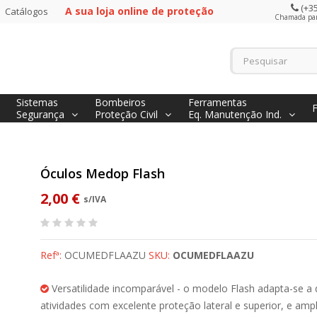
(+35
A sua loja online de proteção
Catálogos
Chamada para
Sistemas
Bombeiros
Ferramentas
Segurança
Proteção Civil
Eq. Manutenção Ind.
Óculos Medop Flash
2,00 €
s/IVA
Refª:
OCUMEDFLAAZU
SKU:
OCUMEDFLAAZU
Versatilidade incomparável - o modelo Flash adapta-se a 
atividades com excelente proteção lateral e superior, e am