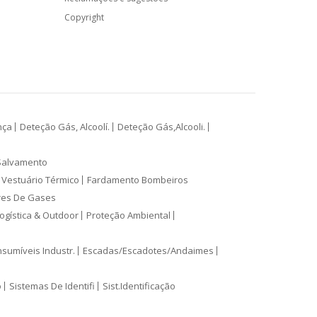
Copyright
nça
Deteção Gás, Alcoolí.
Deteção Gás,Alcooli.
Salvamento
Vestuário Térmico
Fardamento Bombeiros
res De Gases
ogística & Outdoor
Proteção Ambiental
sumíveis Industr.
Escadas/Escadotes/Andaimes
o
Sistemas De Identifi
Sist.Identificação