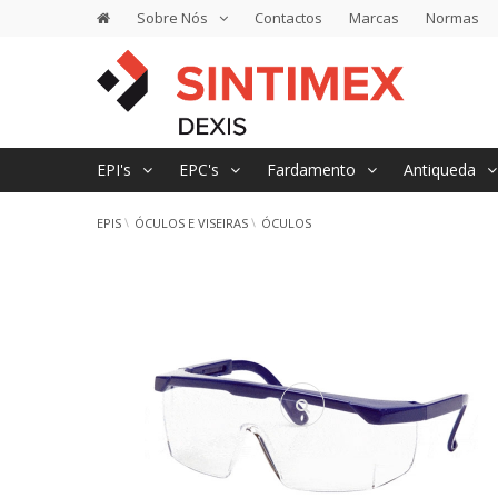
Sobre Nós
Contactos
Marcas
Normas
EPI's
EPC's
Fardamento
Antiqueda
EPIS
ÓCULOS E VISEIRAS
ÓCULOS