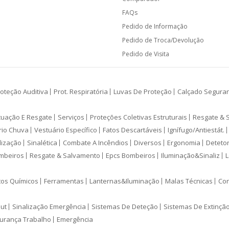
FAQs
Pedido de Informação
Pedido de Troca/Devolução
Pedido de Visita
oteção Auditiva
Prot. Respiratória
Luvas De Proteção
Calçado Segura
cuação E Resgate
Serviços
Proteções Coletivas Estruturais
Resgate & 
rio Chuva
Vestuário Específico
Fatos Descartáveis
Ignífugo/Antiestát.
lização
Sinalética
Combate A Incêndios
Diversos
Ergonomia
Deteto
mbeiros
Resgate & Salvamento
Epcs Bombeiros
Iluminação&Sinaliz
L
tos Químicos
Ferramentas
Lanternas&Iluminação
Malas Técnicas
Con
ut
Sinalização Emergência
Sistemas De Deteção
Sistemas De Extinçã
urança Trabalho
Emergência