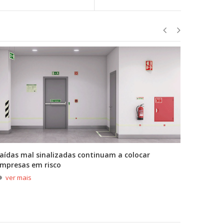
aídas mal sinalizadas continuam a colocar
A primei
mpresas em risco
durante
ver mais
ver m