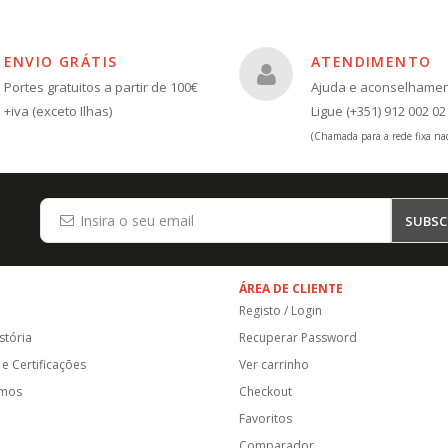
ENVIO GRÁTIS
ATENDIMENTO
Portes gratuitos a partir de 100€
Ajuda e aconselhame
+iva (exceto Ilhas)
Ligue (+351) 912 002 02
(Chamada para a rede fixa nac
SUBSC
ÁREA DE CLIENTE
Registo / Login
stória
Recuperar Password
e Certificações
Ver carrinho
amos
Checkout
Favoritos
Comparador