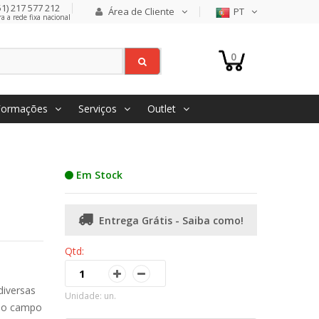
1) 217 577 212
Área de Cliente
PT
 a rede fixa nacional
0
Formações
Serviços
Outlet
Em Stock
Entrega Grátis - Saiba como!
Qtd:
diversas
Unidade: un.
plo campo