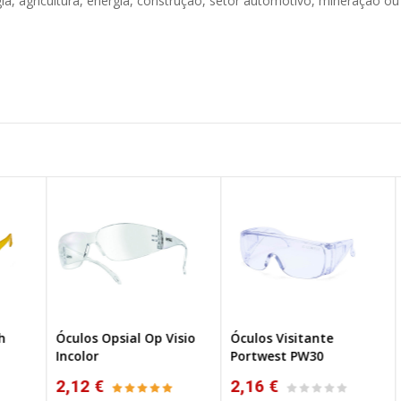
ia, agricultura, energia, construção, setor automotivo, mineração o
Óculos Opsial Op Visio
Óculos Visitante
Óc
Incolor
Portwest PW30
OG
2,12 €
2,16 €
2,