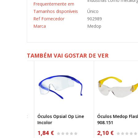
Indústrias como metalurg
Frequentemente em
Tamanhos disponíveis
Único
Ref Fornecedor
902989
Marca
Medop
TAMBÉM VAI GOSTAR DE VER
 Op Guest
Óculos Opsial Op Line
Óculos Medop Flash
Incolor
908.151
1,84 €
2,10 €