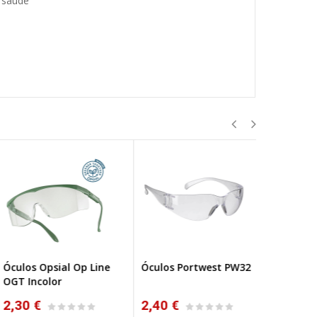
u saúde
ulos Opsial Op Line
Óculos Portwest PW32
Óculos Por
T Incolor
30 €
2,40 €
2,50 €