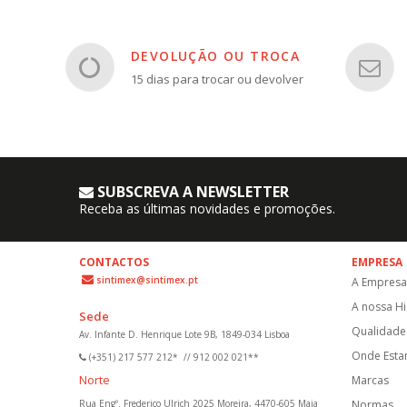
DEVOLUÇÃO OU TROCA
15 dias para trocar ou devolver
SUBSCREVA A NEWSLETTER
Receba as últimas novidades e promoções.
CONTACTOS
EMPRESA
sintimex@sintimex.pt
A Empresa
A nossa Hi
Sede
Qualidade 
Av. Infante D. Henrique Lote 9B, 1849-034 Lisboa
Onde Est
(+351) 217 577 212*
//
912 002 021**
Norte
Marcas
Rua Engº. Frederico Ulrich 2025 Moreira, 4470-605 Maia
Normas