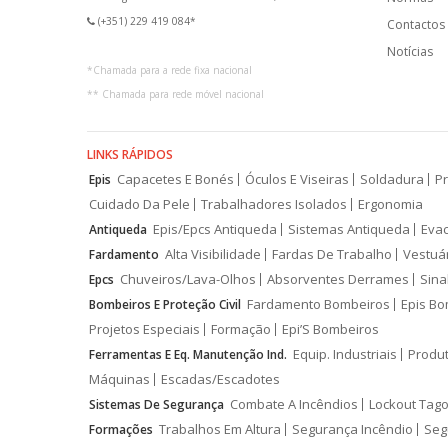
(+351) 229 419 084*
Contactos
Notícias
*
Chamada para a rede fixa nacional
**
Chamada para rede móvel nacional
LINKS RÁPIDOS
Capacetes E Bonés
Óculos E Viseiras
Soldadura
Pr
Epis
Cuidado Da Pele
Trabalhadores Isolados
Ergonomia
Epis/Epcs Antiqueda
Sistemas Antiqueda
Eva
Antiqueda
Alta Visibilidade
Fardas De Trabalho
Vestuá
Fardamento
Chuveiros/Lava-Olhos
Absorventes Derrames
Sina
Epcs
Fardamento Bombeiros
Epis Bo
Bombeiros E Proteção Civil
Projetos Especiais
Formação
Epi’S Bombeiros
Equip. Industriais
Produ
Ferramentas E Eq. Manutenção Ind.
Máquinas
Escadas/Escadotes
Combate A Incêndios
Lockout Tago
Sistemas De Segurança
Trabalhos Em Altura
Segurança Incêndio
Seg
Formações