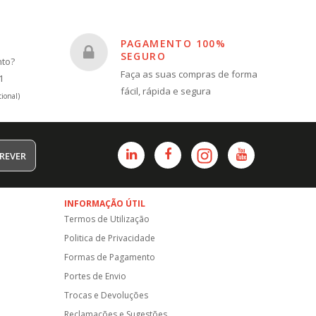
PAGAMENTO 100%
SEGURO
nto?
Faça as suas compras de forma
1
fácil, rápida e segura
ional)
REVER
INFORMAÇÃO ÚTIL
Termos de Utilização
Politica de Privacidade
Formas de Pagamento
Portes de Envio
Trocas e Devoluções
Reclamações e Sugestões