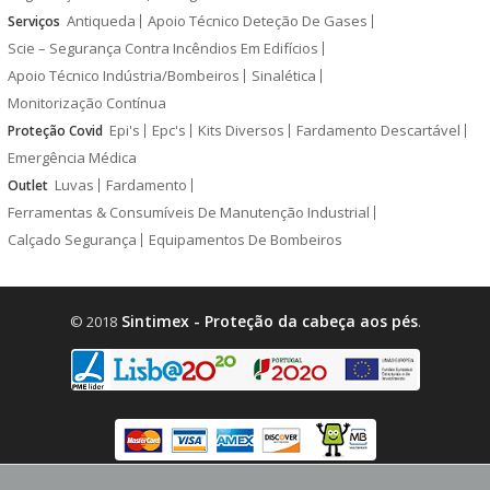
Antiqueda
Apoio Técnico Deteção De Gases
Serviços
Scie – Segurança Contra Incêndios Em Edifícios
Apoio Técnico Indústria/Bombeiros
Sinalética
Monitorização Contínua
Epi's
Epc's
Kits Diversos
Fardamento Descartável
Proteção Covid
Emergência Médica
Luvas
Fardamento
Outlet
Ferramentas & Consumíveis De Manutenção Industrial
Calçado Segurança
Equipamentos De Bombeiros
Sintimex - Proteção da cabeça aos pés
© 2018
.