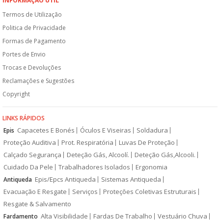
INFORMAÇÃO ÚTIL
Termos de Utilização
Politica de Privacidade
Formas de Pagamento
Portes de Envio
Trocas e Devoluções
Reclamações e Sugestões
Copyright
LINKS RÁPIDOS
Capacetes E Bonés
Óculos E Viseiras
Soldadura
Epis
Proteção Auditiva
Prot. Respiratória
Luvas De Proteção
Calçado Segurança
Deteção Gás, Alcoolí.
Deteção Gás,Alcooli.
Cuidado Da Pele
Trabalhadores Isolados
Ergonomia
Epis/Epcs Antiqueda
Sistemas Antiqueda
Antiqueda
Evacuação E Resgate
Serviços
Proteções Coletivas Estruturais
Resgate & Salvamento
Alta Visibilidade
Fardas De Trabalho
Vestuário Chuva
Fardamento