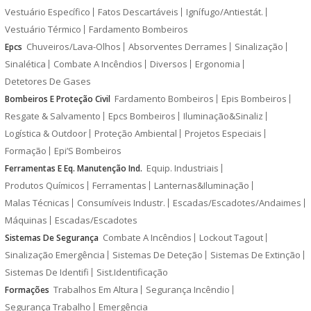
Vestuário Específico
Fatos Descartáveis
Ignífugo/Antiestát.
Vestuário Térmico
Fardamento Bombeiros
Chuveiros/Lava-Olhos
Absorventes Derrames
Sinalização
Epcs
Sinalética
Combate A Incêndios
Diversos
Ergonomia
Detetores De Gases
Fardamento Bombeiros
Epis Bombeiros
Bombeiros E Proteção Civil
Resgate & Salvamento
Epcs Bombeiros
Iluminação&Sinaliz
Logística & Outdoor
Proteção Ambiental
Projetos Especiais
Formação
Epi’S Bombeiros
Equip. Industriais
Ferramentas E Eq. Manutenção Ind.
Produtos Químicos
Ferramentas
Lanternas&Iluminação
Malas Técnicas
Consumíveis Industr.
Escadas/Escadotes/Andaimes
Máquinas
Escadas/Escadotes
Combate A Incêndios
Lockout Tagout
Sistemas De Segurança
Sinalização Emergência
Sistemas De Deteção
Sistemas De Extinção
Sistemas De Identifi
Sist.Identificação
Trabalhos Em Altura
Segurança Incêndio
Formações
Segurança Trabalho
Emergência