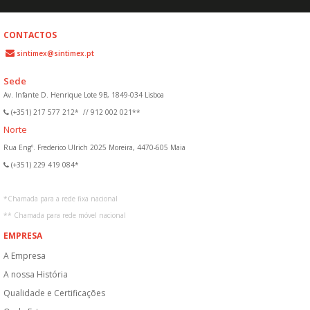
CONTACTOS
sintimex@sintimex.pt
Sede
Av. Infante D. Henrique Lote 9B, 1849-034 Lisboa
(+351) 217 577 212*
//
912 002 021**
Norte
Rua Engº. Frederico Ulrich 2025 Moreira, 4470-605 Maia
(+351) 229 419 084*
*
Chamada para a rede fixa nacional
**
Chamada para rede móvel nacional
EMPRESA
A Empresa
A nossa História
Qualidade e Certificações