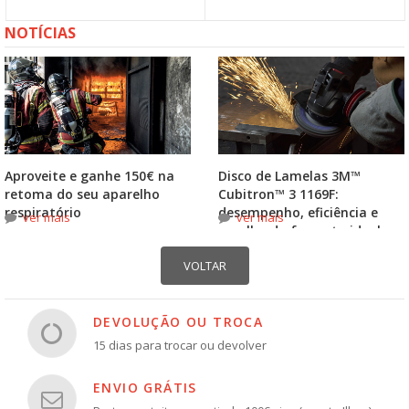
NOTÍCIAS
Aproveite e ganhe 150€ na
Disco de Lamelas 3M™
retoma do seu aparelho
Cubitron™ 3 1169F:
respiratório
desempenho, eficiência e
ver mais
ver mais
escolha do formato ideal
DEVOLUÇÃO OU TROCA
15 dias para trocar ou devolver
ENVIO GRÁTIS