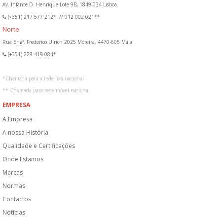
Av. Infante D. Henrique Lote 9B, 1849-034 Lisboa
(+351) 217 577 212*
//
912 002 021**
Norte
Rua Engº. Frederico Ulrich 2025 Moreira, 4470-605 Maia
(+351) 229 419 084*
*
Chamada para a rede fixa nacional
**
Chamada para rede móvel nacional
EMPRESA
A Empresa
A nossa História
Qualidade e Certificações
Onde Estamos
Marcas
Normas
Contactos
Notícias