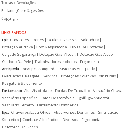
Trocas e Devoluções
Reclamações e Sugestões
Copyright
LINKS RÁPIDOS
Capacetes E Bonés
Óculos E Viseiras
Soldadura
Epis
Proteção Auditiva
Prot. Respiratória
Luvas De Proteção
Calçado Segurança
Deteção Gás, Alcoolí.
Deteção Gás,Alcooli.
Cuidado Da Pele
Trabalhadores Isolados
Ergonomia
Epis/Epcs Antiqueda
Sistemas Antiqueda
Antiqueda
Evacuação E Resgate
Serviços
Proteções Coletivas Estruturais
Resgate & Salvamento
Alta Visibilidade
Fardas De Trabalho
Vestuário Chuva
Fardamento
Vestuário Específico
Fatos Descartáveis
Ignífugo/Antiestát.
Vestuário Térmico
Fardamento Bombeiros
Chuveiros/Lava-Olhos
Absorventes Derrames
Sinalização
Epcs
Sinalética
Combate A Incêndios
Diversos
Ergonomia
Detetores De Gases