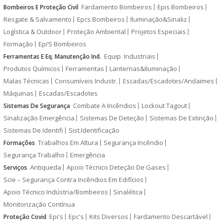
Fardamento Bombeiros
Epis Bombeiros
Bombeiros E Proteção Civil
Resgate & Salvamento
Epcs Bombeiros
Iluminação&Sinaliz
Logística & Outdoor
Proteção Ambiental
Projetos Especiais
Formação
Epi’S Bombeiros
Equip. Industriais
Ferramentas E Eq. Manutenção Ind.
Produtos Químicos
Ferramentas
Lanternas&Iluminação
Malas Técnicas
Consumíveis Industr.
Escadas/Escadotes/Andaimes
Máquinas
Escadas/Escadotes
Combate A Incêndios
Lockout Tagout
Sistemas De Segurança
Sinalização Emergência
Sistemas De Deteção
Sistemas De Extinção
Sistemas De Identifi
Sist.Identificação
Trabalhos Em Altura
Segurança Incêndio
Formações
Segurança Trabalho
Emergência
Antiqueda
Apoio Técnico Deteção De Gases
Serviços
Scie – Segurança Contra Incêndios Em Edifícios
Apoio Técnico Indústria/Bombeiros
Sinalética
Monitorização Contínua
Epi's
Epc's
Kits Diversos
Fardamento Descartável
Proteção Covid