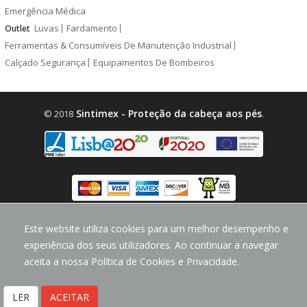
Emergência Médica
Luvas
Fardamento
Outlet
Ferramentas & Consumíveis De Manutenção Industrial
Calçado Segurança
Equipamentos De Bombeiros
Sintimex - Proteção da cabeça aos pés
© 2018
.
design by
CodeMind.PT
Este website utiliza cookies para um melhor desempenho e
Parceiro Digital desde 2018 Top 5% PME
experiência dos seus utilizadores. Ao continuar a navegar
aceita a nossa Política de Cookies e Privacidade.
LER
ACEITAR