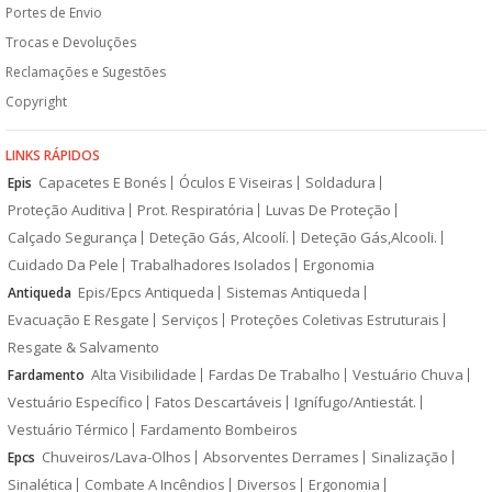
Portes de Envio
Trocas e Devoluções
Reclamações e Sugestões
Copyright
LINKS RÁPIDOS
Capacetes E Bonés
Óculos E Viseiras
Soldadura
Epis
Proteção Auditiva
Prot. Respiratória
Luvas De Proteção
Calçado Segurança
Deteção Gás, Alcoolí.
Deteção Gás,Alcooli.
Cuidado Da Pele
Trabalhadores Isolados
Ergonomia
Epis/Epcs Antiqueda
Sistemas Antiqueda
Antiqueda
Evacuação E Resgate
Serviços
Proteções Coletivas Estruturais
Resgate & Salvamento
Alta Visibilidade
Fardas De Trabalho
Vestuário Chuva
Fardamento
Vestuário Específico
Fatos Descartáveis
Ignífugo/Antiestát.
Vestuário Térmico
Fardamento Bombeiros
Chuveiros/Lava-Olhos
Absorventes Derrames
Sinalização
Epcs
Sinalética
Combate A Incêndios
Diversos
Ergonomia