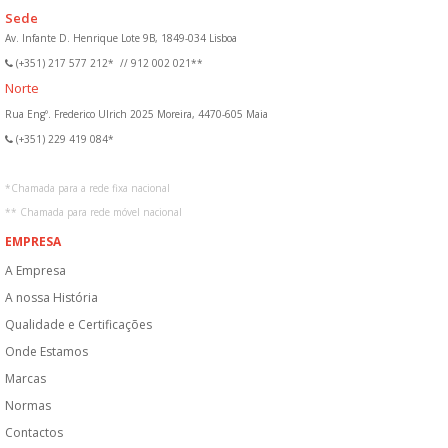
Sede
Av. Infante D. Henrique Lote 9B, 1849-034 Lisboa
(+351) 217 577 212*
//
912 002 021**
Norte
Rua Engº. Frederico Ulrich 2025 Moreira, 4470-605 Maia
(+351) 229 419 084*
*
Chamada para a rede fixa nacional
**
Chamada para rede móvel nacional
EMPRESA
A Empresa
A nossa História
Qualidade e Certificações
Onde Estamos
Marcas
Normas
Contactos