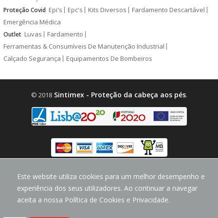
Epi's
Epc's
Kits Diversos
Fardamento Descartável
Proteção Covid
Emergência Médica
Luvas
Fardamento
Outlet
Ferramentas & Consumíveis De Manutenção Industrial
Calçado Segurança
Equipamentos De Bombeiros
Sintimex - Proteção da cabeça aos pés
© 2018
.
design by
CodeMind.PT
Este website utiliza cookies para um melhor desempenho e
Parceiro Digital desde 2018 Top 5% PME
experiência dos seus utilizadores. Ao continuar a navegar
aceita a nossa Política de Cookies e Privacidade.