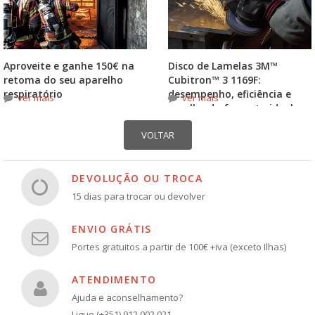
Aproveite e ganhe 150€ na
Disco de Lamelas 3M™
retoma do seu aparelho
Cubitron™ 3 1169F:
respiratório
desempenho, eficiência e
ver mais
ver mais
escolha do formato ideal
DEVOLUÇÃO OU TROCA
15 dias para trocar ou devolver
ENVIO GRÁTIS
Portes gratuitos a partir de 100€ +iva (exceto Ilhas)
ATENDIMENTO
Ajuda e aconselhamento?
Ligue (+351) 912 002 021