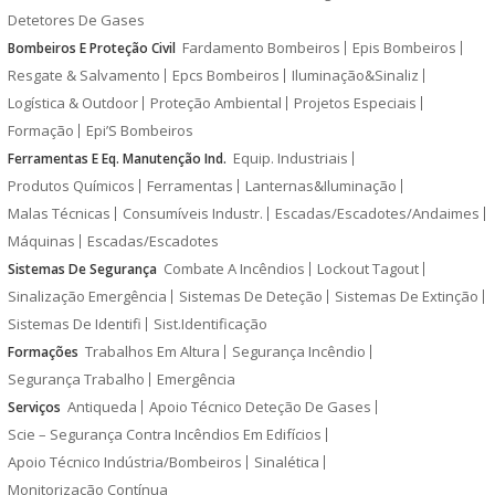
Detetores De Gases
Fardamento Bombeiros
Epis Bombeiros
Bombeiros E Proteção Civil
Resgate & Salvamento
Epcs Bombeiros
Iluminação&Sinaliz
Logística & Outdoor
Proteção Ambiental
Projetos Especiais
Formação
Epi’S Bombeiros
Equip. Industriais
Ferramentas E Eq. Manutenção Ind.
Produtos Químicos
Ferramentas
Lanternas&Iluminação
Malas Técnicas
Consumíveis Industr.
Escadas/Escadotes/Andaimes
Máquinas
Escadas/Escadotes
Combate A Incêndios
Lockout Tagout
Sistemas De Segurança
Sinalização Emergência
Sistemas De Deteção
Sistemas De Extinção
Sistemas De Identifi
Sist.Identificação
Trabalhos Em Altura
Segurança Incêndio
Formações
Segurança Trabalho
Emergência
Antiqueda
Apoio Técnico Deteção De Gases
Serviços
Scie – Segurança Contra Incêndios Em Edifícios
Apoio Técnico Indústria/Bombeiros
Sinalética
Monitorização Contínua